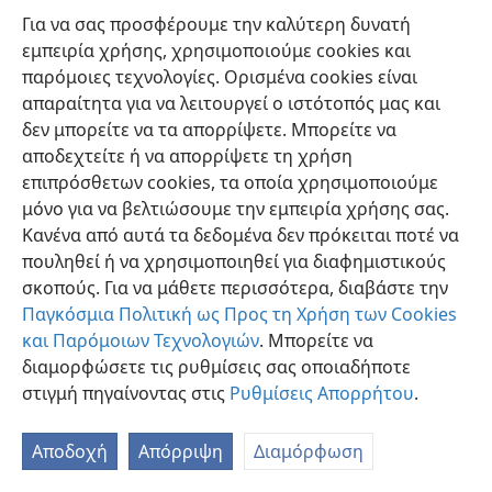
Για να σας προσφέρουμε την καλύτερη δυνατή
εμπειρία χρήσης, χρησιμοποιούμε cookies και
παρόμοιες τεχνολογίες. Ορισμένα cookies είναι
απαραίτητα για να λειτουργεί ο ιστότοπός μας και
δεν μπορείτε να τα απορρίψετε. Μπορείτε να
Ελληνική
Προτιμήσεις
αποδεχτείτε ή να απορρίψετε τη χρήση
Copyright
© 2026 Watch Tower Bible and Tract Society of Pennsylvania
επιπρόσθετων cookies, τα οποία χρησιμοποιούμε
Όροι Χρήσης
Πολιτική Απορρήτου
Ρυθμίσεις Απορρήτου
μόνο για να βελτιώσουμε την εμπειρία χρήσης σας.
Σύνδεση
JW.ORG
Κανένα από αυτά τα δεδομένα δεν πρόκειται ποτέ να
πουληθεί ή να χρησιμοποιηθεί για διαφημιστικούς
σκοπούς. Για να μάθετε περισσότερα, διαβάστε την
Παγκόσμια Πολιτική ως Προς τη Χρήση των Cookies
και Παρόμοιων Τεχνολογιών
. Μπορείτε να
διαμορφώσετε τις ρυθμίσεις σας οποιαδήποτε
στιγμή πηγαίνοντας στις
Ρυθμίσεις Απορρήτου
.
Αποδοχή
Απόρριψη
Διαμόρφωση