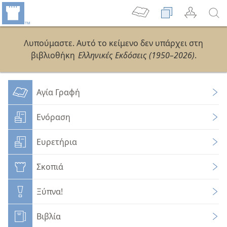
Λυπούμαστε. Αυτό το κείμενο δεν υπάρχει στη
βιβλιοθήκη
Ελληνικές Εκδόσεις (1950–2026)
.
Αγία Γραφή
Ενόραση
Ευρετήρια
Σκοπιά
Ξύπνα!
Βιβλία