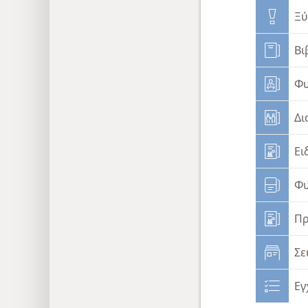
Ξύ
Βι
Φυ
Δι
Ει
Φυ
Πρ
Σε
Εγ