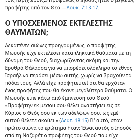
τοις περιχώροις.» Προφανώς ο Ιησούς ήταν ο μεγάλος
προφήτης από τον Θεό.—
Λουκ. 7:13-17
.
Ο ΥΠΟΣΧΕΜΕΝΟΣ ΕΚΤΕΛΕΣΤΗΣ
ΘΑΥΜΑΤΩΝ;
Δεκαπέντε αιώνες προηγουμένως, ο προφήτης
Μωυσής είχε εκτελέσει καταπληκτικά θαύματα με τη
δύναμη του Θεού, διαχωρίζοντας ακόμη και την
Ερυθρά Θάλασσα για να μπορέσει ολόκληρο το έθνος
Ισραήλ να περάσει μέσω αυτής, χωρίς να βραχούν τα
πόδια τους. Αλλά είχε προφητευτεί ότι θα ερχόταν
ένας προφήτης που θα έκανε μεγαλύτερα θαύματα. Ο
Μωυσής είπε κάτω από έμπνευση του Θεού:
«Προφήτην εκ μέσου σου θέλει αναστήσει εις σε
Κύριος ο Θεός σου εκ των αδελφών σου, ως εμέ·
αυτού θέλετε ακούει.» (
Δευτ. 18:15
) Γι’ αυτό, στον
πρώτο αιώνα το ερώτημα ήταν: ‘Είναι αυτός ο Ιησούς
από τη Ναζαρέτ ο προφήτης του Θεού που είχε