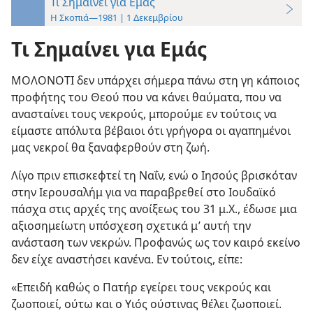
Τι Σημαίνει για Εμάς
Η Σκοπιά—1981 | 1 Δεκεμβρίου
Τι Σημαίνει για Εμάς
ΜΟΛΟΝΟΤΙ δεν υπάρχει σήμερα πάνω στη γη κάποιος
προφήτης του Θεού που να κάνει θαύματα, που να
ανασταίνει τους νεκρούς, μπορούμε εν τούτοις να
είμαστε απόλυτα βέβαιοι ότι γρήγορα οι αγαπημένοι
μας νεκροί θα ξαναφερθούν στη ζωή.
Λίγο πριν επισκεφτεί τη Ναΐν, ενώ ο Ιησούς βρισκόταν
στην Ιερουσαλήμ για να παραβρεθεί στο Ιουδαϊκό
πάσχα στις αρχές της ανοίξεως του 31 μ.Χ., έδωσε μια
αξιοσημείωτη υπόσχεση σχετικά μ’ αυτή την
ανάσταση των νεκρών. Προφανώς ως τον καιρό εκείνο
δεν είχε αναστήσει κανένα. Εν τούτοις, είπε:
«Επειδή καθώς ο Πατήρ εγείρει τους νεκρούς και
ζωοποιεί, ούτω και ο Υιός ούστινας θέλει ζωοποιεί.