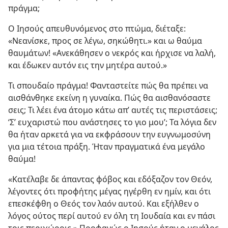
πράγμα;
Ο Ιησούς απευθυνόμενος στο πτώμα, διέταξε:
«Νεανίσκε, προς σε λέγω, σηκώθητι.» και ω θαύμα
θαυμάτων! «Ανεκάθησεν ο νεκρός και ήρχισε να λαλή,
και έδωκεν αυτόν εις την μητέρα αυτού.»
Τι σπουδαίο πράγμα! Φανταστείτε πώς θα πρέπει να
αισθάνθηκε εκείνη η γυναίκα. Πώς θα αισθανόσαστε
σεις; Τι λέει ένα άτομο κάτω απ’ αυτές τις περιστάσεις;
‘Σ’ ευχαριστώ που ανάστησες το γιο μου’; Τα λόγια δεν
θα ήταν αρκετά για να εκφράσουν την ευγνωμοσύνη
για μια τέτοια πράξη. Ήταν πραγματικά ένα μεγάλο
θαύμα!
«Κατέλαβε δε άπαντας φόβος και εδόξαζον τον Θεόν,
λέγοντες ότι προφήτης μέγας ηγέρθη εν ημίν, και ότι
επεσκέφθη ο Θεός τον λαόν αυτού. Και εξήλθεν ο
λόγος ούτος περί αυτού εν όλη τη Ιουδαία και εν πάσι