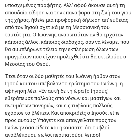
υποσχεμένος προφήτης. Αλλ’ αφού άκουσε αυτή τη
σπουδαία είδηση για την επαναφορά στη ζωή του γιου
της χήρας, ήθελε μια προφορική δήλωση απ’ ευθείας
από τον Ιησού σχετικά με τη Μεσσιανική του
ταυτότητα. Ο Ιωάννης αναρωτιόταν αν θα ερχόταν
κάποιος άλλος, κάποιος διάδοχος, σαν να λέγαμε, που
θα συμπλήρωνε τέλεια την εκπλήρωση όλων των
πραγμάτων που είχαν προλεχθεί ότι θα εκτελούσε ο
Μεσσίας του Θεού.
Έτσι όταν οι δύο μαθητές του Ιωάννη ήρθαν στον
Ιησού και του υπέβαλαν το ερώτημα του Ιωάννη, η
αφήγηση λέει: «Εν αυτή δε τη ώρα [ο Ιησούς]
εθεράπευσε πολλούς από νόσων και μαστίγων και
πνευμάτων πονηρών, και εις τυφλούς πολλούς
εχάρισε το βλέπειν. Και αποκριθείς ο Ιησούς, είπε
προς αυτούς· Υπάγετε και απαγγείλατε προς τον
Ιωάννην όσα είδετε και ηκούσατε· ότι τυφλοί
αναβλέπουσι, χωλοί περιπατούσι, λεπροί