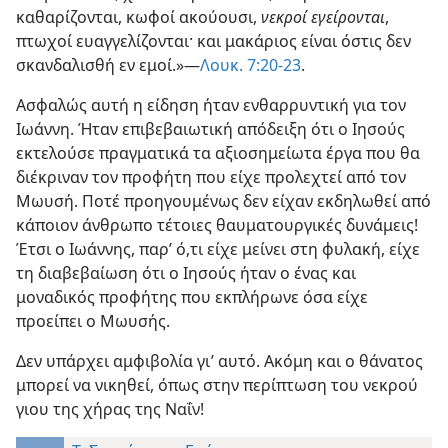
καθαρίζονται, κωφοί ακούουσι,
νεκροί εγείρονται
,
πτωχοί ευαγγελίζονται· και μακάριος είναι όστις δεν
σκανδαλισθή εν εμοί.»—
Λουκ. 7:20-23
.
Ασφαλώς αυτή η είδηση ήταν ενθαρρυντική για τον
Ιωάννη. Ήταν επιβεβαιωτική απόδειξη ότι ο Ιησούς
εκτελούσε πραγματικά τα αξιοσημείωτα έργα που θα
διέκριναν τον προφήτη που είχε προλεχτεί από τον
Μωυσή. Ποτέ προηγουμένως δεν είχαν εκδηλωθεί από
κάποιον άνθρωπο τέτοιες θαυματουργικές δυνάμεις!
Έτσι ο Ιωάννης, παρ’ ό,τι είχε μείνει στη φυλακή, είχε
τη
διαβεβαίωση ότι ο Ιησούς ήταν ο ένας και
μοναδικός προφήτης που εκπλήρωνε όσα είχε
προείπει ο Μωυσής.
Δεν υπάρχει αμφιβολία γι’ αυτό. Ακόμη και ο θάνατος
μπορεί να νικηθεί, όπως στην περίπτωση του νεκρού
γιου της χήρας της Ναΐν!