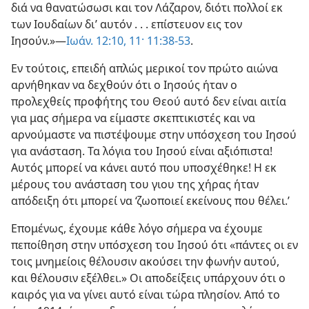
διά να θανατώσωσι και τον Λάζαρον, διότι πολλοί εκ
των Ιουδαίων δι’ αυτόν . . . επίστευον εις τον
Ιησούν.»—
Ιωάν. 12:10, 11·
11:38-53
.
Εν τούτοις, επειδή απλώς μερικοί τον πρώτο αιώνα
αρνήθηκαν να δεχθούν ότι ο Ιησούς ήταν ο
προλεχθείς προφήτης του Θεού αυτό δεν είναι αιτία
για μας σήμερα να είμαστε σκεπτικιστές και να
αρνούμαστε να πιστέψουμε στην υπόσχεση του Ιησού
για ανάσταση. Τα λόγια του Ιησού είναι αξιόπιστα!
Αυτός μπορεί να κάνει αυτό που υποσχέθηκε! Η εκ
μέρους του ανάσταση του γιου της χήρας ήταν
απόδειξη ότι μπορεί να ‘ζωοποιεί εκείνους που θέλει.’
Επομένως, έχουμε κάθε λόγο σήμερα να έχουμε
πεποίθηση στην υπόσχεση του Ιησού ότι «πάντες οι εν
τοις μνημείοις θέλουσιν ακούσει την φωνήν αυτού,
και θέλουσιν εξέλθει.» Οι αποδείξεις υπάρχουν ότι ο
καιρός για να γίνει αυτό είναι τώρα πλησίον. Από το