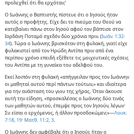
προλεχθεί ότι θα ερχόταν;’
Ο Ιωάννης ο Βαπτιστής πίστευε ότι ο Ιησούς ήταν
αυτός ο προφήτης. Είχε δει το πνεύμα του Θεού να
κατεβαίνει πάνω στον Ιησού αφού τον βάπτισε στον
Ιορδάνη Ποταμό σχεδόν δύο χρόνια πριν. (
Ιωάν. 1:32-
34
). Τώρα ο Ιωάννης βρισκόταν στη φυλακή, γιατί είχε
φυλακιστεί από τον Ηρώδη Αντίπα πριν από ένα
περίπου χρόνο επειδή εξέθετε τις μοιχευτικές σχέσεις
του Αντίπα με τη γυναίκα του αδελφού του.
Εκεί λοιπόν στη φυλακή «απήγγειλαν προς τον Ιωάννην
οι μαθηταί αυτού περί πάντων τούτων,» και ιδιαίτερα
για την ανάσταση του γιου της χήρας. Όταν άκουσε
αυτή την είδηση, «προσκαλέσας ο Ιωάννης δύο τινάς
των μαθητών αυτού, έπεμψε προς τον Ιησούν, λέγων·
Συ είσαι ο ερχόμενος, ή άλλον προσδοκώμεν;»—
Λουκ.
7:18, 19·
Ματθ. 11:2, 3
.
Ο Ιωάννης δεν αμφέβαλε ότι ο Ιησούς ήταν ο