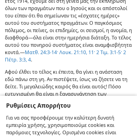
έτος 1914, έχουμε δει στη γενεά μας την εκπλήρωση
όλων των πραγμάτων που ο Ιησούς και οι απόστολοί
του είπαν ότι θα σημείωναν τις «έσχατες ημέρες»
αυτού του συστήματος πραγμάτων. Ο παγκόσμιος
πόλεμος, οι πείνες, οι επιδημίες, οι σεισμοί, η ανομία, η
διαφθορά—όλα είναι στην ημερήσια διάταξη. Το τέλος
αυτού του πονηρού συστήματος είναι αναμφισβήτητα
κοντά.—
Ματθ. 24:3-14·
Λουκ. 21:10, 11·
2 Τιμ. 3:1-5·
2
Πέτρ. 3:3, 4
.
Αφού έλθει το τέλος κι έπειτα, θα γίνει η ανάσταση
εδώ πάνω στη γη. Αν πιστέψετε, ίσως να ζήσετε να τη
δείτε. Τι μεγαλειώδης καιρός θα είναι αυτός! Πόσο
ευτυχισμένη θα είναι η ξανασυνάντηση των
αναστημένων νεκρών με τους αγαπημένους τους! Τότε
Ρυθμίσεις Απορρήτου
θα εκπληρωθεί η υπόσχεση: «Θέλει [ο Θεός] καταπίει
τον θάνατον εν νίκη· και Κύριος ο Θεός θέλει
Για να σας προσφέρουμε την καλύτερη δυνατή
σπογγίσει τα δάκρυα από πάντων των προσώπων.»—
εμπειρία χρήσης, χρησιμοποιούμε cookies και
Ησ. 25:8
.
παρόμοιες τεχνολογίες. Ορισμένα cookies είναι