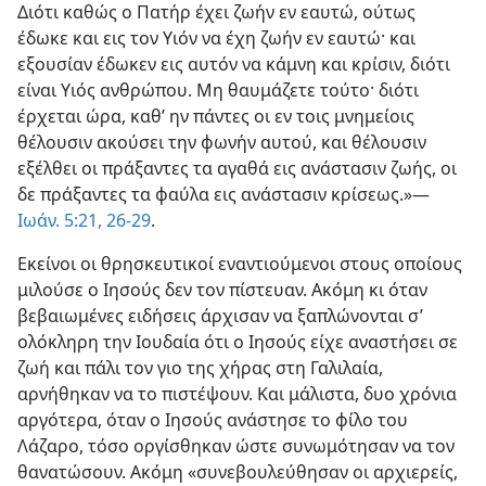
Διότι καθώς ο Πατήρ έχει ζωήν εν εαυτώ, ούτως
έδωκε και εις τον Υιόν να έχη ζωήν εν εαυτώ· και
εξουσίαν έδωκεν εις αυτόν να κάμνη και κρίσιν, διότι
είναι Υιός ανθρώπου. Μη θαυμάζετε τούτο· διότι
έρχεται ώρα, καθ’ ην πάντες οι εν τοις μνημείοις
θέλουσιν ακούσει την φωνήν αυτού, και θέλουσιν
εξέλθει οι πράξαντες τα αγαθά εις ανάστασιν ζωής, οι
δε πράξαντες τα φαύλα εις ανάστασιν κρίσεως.»—
Ιωάν. 5:21,
26-29
.
Εκείνοι οι θρησκευτικοί εναντιούμενοι στους οποίους
μιλούσε ο Ιησούς δεν τον πίστευαν. Ακόμη κι όταν
βεβαιωμένες ειδήσεις άρχισαν να ξαπλώνονται σ’
ολόκληρη την Ιουδαία ότι ο Ιησούς είχε αναστήσει σε
ζωή και πάλι τον γιο της χήρας στη Γαλιλαία,
αρνήθηκαν να το πιστέψουν. Και μάλιστα, δυο χρόνια
αργότερα, όταν ο Ιησούς ανάστησε το φίλο του
Λάζαρο, τόσο οργίσθηκαν ώστε συνωμότησαν να τον
θανατώσουν. Ακόμη «συνεβουλεύθησαν οι αρχιερείς,