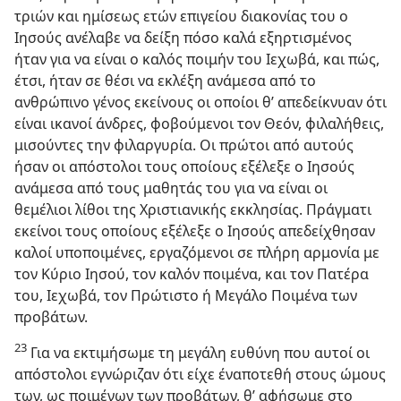
τριών και ημίσεως ετών επιγείου διακονίας του ο
Ιησούς ανέλαβε να δείξη πόσο καλά εξηρτισμένος
ήταν για να είναι ο καλός ποιμήν του Ιεχωβά, και πώς,
έτσι, ήταν σε θέσι να εκλέξη ανάμεσα από το
ανθρώπινο γένος εκείνους οι οποίοι θ’ απεδείκνυαν ότι
είναι ικανοί άνδρες, φοβούμενοι τον Θεόν, φιλαλήθεις,
μισούντες την φιλαργυρία. Οι πρώτοι από αυτούς
ήσαν οι απόστολοι τους οποίους εξέλεξε ο Ιησούς
ανάμεσα από τους μαθητάς του για να είναι οι
θεμέλιοι λίθοι της Χριστιανικής εκκλησίας. Πράγματι
εκείνοι τους οποίους εξέλεξε ο Ιησούς απεδείχθησαν
καλοί υποποιμένες, εργαζόμενοι σε πλήρη αρμονία με
τον Κύριο Ιησού, τον καλόν ποιμένα, και τον Πατέρα
του, Ιεχωβά, τον Πρώτιστο ή Μεγάλο Ποιμένα των
προβάτων.
23
Για να εκτιμήσωμε τη μεγάλη ευθύνη που αυτοί οι
απόστολοι εγνώριζαν ότι είχε έναποτεθή στους ώμους
των, ως ποιμένων των προβάτων, θ’ αφήσωμε στο