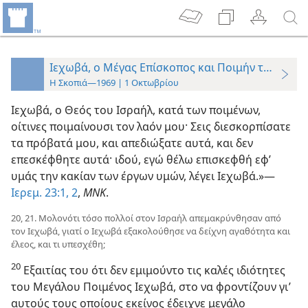
Ιεχωβά, ο Μέγας Επίσκοπος και Ποιμήν του Λαού
Η Σκοπιά—1969 | 1 Οκτωβρίου
Ιεχωβά, ο Θεός του Ισραήλ, κατά των ποιμένων,
οίτινες ποιμαίνουσι τον λαόν μου· Σεις διεσκορπίσατε
τα πρόβατά μου, και απεδιώξατε αυτά, και δεν
επεσκέφθητε αυτά· ιδού, εγώ θέλω επισκεφθή εφ’
υμάς την κακίαν των έργων υμών, λέγει Ιεχωβά.»​—
Ιερεμ. 23:1, 2
,
ΜΝΚ
.
20, 21. Μολονότι τόσο πολλοί στον Ισραήλ απεμακρύνθησαν από
τον Ιεχωβά, γιατί ο Ιεχωβά εξακολούθησε να δείχνη αγαθότητα και
έλεος, και τι υπεσχέθη;
20
Εξαιτίας του ότι δεν εμιμούντο τις καλές ιδιότητες
του Μεγάλου Ποιμένος Ιεχωβά, στο να φροντίζουν γι’
αυτούς τους οποίους εκείνος έδειχνε μεγάλο