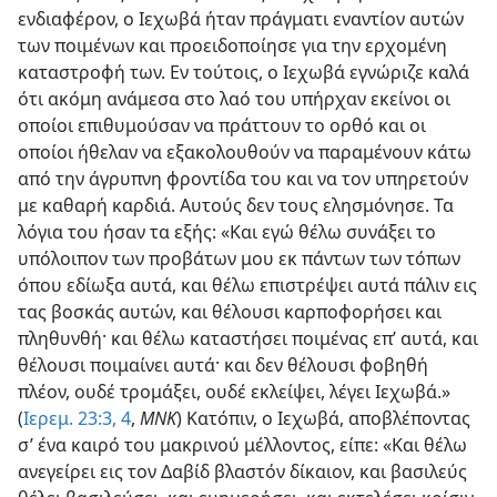
ενδιαφέρον, ο Ιεχωβά ήταν πράγματι εναντίον αυτών
των ποιμένων και προειδοποίησε για την ερχομένη
καταστροφή των. Εν τούτοις, ο Ιεχωβά εγνώριζε καλά
ότι ακόμη ανάμεσα στο λαό του υπήρχαν εκείνοι οι
οποίοι επιθυμούσαν να πράττουν το ορθό και οι
οποίοι ήθελαν να εξακολουθούν να παραμένουν κάτω
από την άγρυπνη φροντίδα του και να τον υπηρετούν
με καθαρή καρδιά. Αυτούς δεν τους ελησμόνησε. Τα
λόγια του ήσαν τα εξής: «Και εγώ θέλω συνάξει το
υπόλοιπον των προβάτων μου εκ πάντων των τόπων
όπου εδίωξα αυτά, και θέλω επιστρέψει αυτά πάλιν εις
τας βοσκάς αυτών, και θέλουσι καρποφορήσει και
πληθυνθή· και θέλω καταστήσει ποιμένας επ’ αυτά, και
θέλουσι ποιμαίνει αυτά· και δεν θέλουσι φοβηθή
πλέον, ουδέ τρομάξει, ουδέ εκλείψει, λέγει Ιεχωβά.»
(
Ιερεμ. 23:3, 4
,
ΜΝΚ
) Κατόπιν, ο Ιεχωβά, αποβλέποντας
σ’ ένα καιρό του μακρινού μέλλοντος, είπε: «Και θέλω
ανεγείρει εις τον Δαβίδ βλαστόν δίκαιον, και βασιλεύς