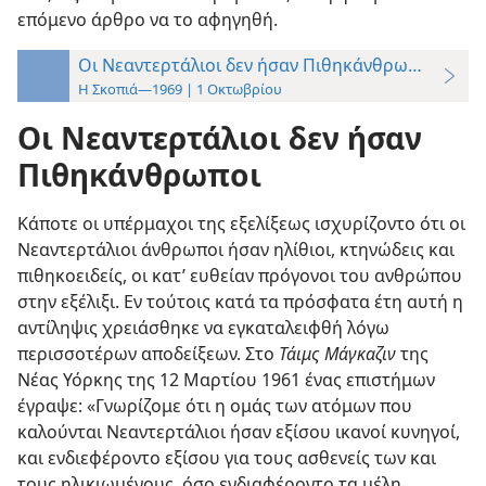
επόμενο άρθρο να το αφηγηθή.
Οι Νεαντερτάλιοι δεν ήσαν Πιθηκάνθρωποι
Η Σκοπιά—1969 | 1 Οκτωβρίου
Οι Νεαντερτάλιοι δεν ήσαν
Πιθηκάνθρωποι
Κάποτε οι υπέρμαχοι της εξελίξεως ισχυρίζοντο ότι οι
Νεαντερτάλιοι άνθρωποι ήσαν ηλίθιοι, κτηνώδεις και
πιθηκοειδείς, οι κατ’ ευθείαν πρόγονοι του ανθρώπου
στην εξέλιξι. Εν τούτοις κατά τα πρόσφατα έτη αυτή η
αντίληψις χρειάσθηκε να εγκαταλειφθή λόγω
περισσοτέρων αποδείξεων. Στο
Τάιμς Μάγκαζιν
της
Νέας Υόρκης της 12 Μαρτίου 1961 ένας επιστήμων
έγραψε: «Γνωρίζομε ότι η ομάς των ατόμων που
καλούνται Νεαντερτάλιοι ήσαν εξίσου ικανοί κυνηγοί,
και ενδιεφέροντο εξίσου για τους ασθενείς των και
τους ηλικιωμένους, όσο ενδιαφέροντο τα μέλη