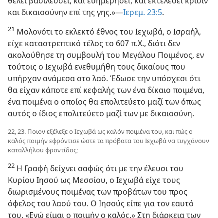
θέλει βασιλεύσει, και ευημερήσει, και εκτελέσει κρίσιν
και δικαιοσύνην επί της γης.»​—
Ιερεμ. 23:5
.
21
Μολονότι το εκλεκτό έθνος του Ιεχωβά, ο Ισραήλ,
είχε καταστρεπτικό τέλος το 607 π.Χ., διότι δεν
ακολούθησε τη συμβουλή του Μεγάλου Ποιμένος, εν
τούτοις ο Ιεχωβά ενεθυμήθη τους δικαίους που
υπήρχαν ανάμεσα στο λαό. Έδωσε την υπόσχεσι ότι
θα είχαν κάποτε επί κεφαλής των ένα δίκαιο ποιμένα,
ένα ποιμένα ο οποίος θα επολιτεύετο μαζί των όπως
αυτός ο ίδιος επολιτεύετο μαζί των με δικαιοσύνη.
22, 23. Ποιον εξέλεξε ο Ιεχωβά ως καλόν ποιμένα του, και πώς ο
καλός ποιμήν εφρόντισε ώστε τα πρόβατα του Ιεχωβά να τυγχάνουν
καταλλήλου φροντίδος;
22
Η Γραφή δείχνει σαφώς ότι με την έλευσι του
Κυρίου Ιησού ως Μεσσίου, ο Ιεχωβά είχε τους
διωρισμένους ποιμένας των προβάτων του προς
όφελος του λαού του. Ο Ιησούς είπε για τον εαυτό
του, «Εγώ είμαι ο ποιμήν ο καλός.» Στη διάρκεια των