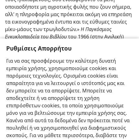
οποιασδήποτε μη αγροτικής φυλής που ζουν σήμερα,
αλλ’ η πληροφορία μας πρόκειται ακόμη να επηρεάση
τα εικονογραφημένα έντυπα και τις εύθυμες ταινίες
μίκυ-μάους των τρωγλοδυτών.»
Η Παγκόσμιος
Εγκυκλοπαιδεία του Βιβλίου
του 1966 (στην Αγγλική)
επίσης έγραψε: «Μεταγενέστερη έρευνα δείχνει ότι τα
Ρυθμίσεις Απορρήτου
σώματα των Νεαντερταλίων ανδρών και γυναικών
ήσαν τελείως ανθρώπινα, πλήρως όρθια, και πολύ
Για να σας προσφέρουμε την καλύτερη δυνατή
μυώδη. Οι εγκέφαλοί των ήσαν τόσο μεγάλοι όσο οι
εμπειρία χρήσης, χρησιμοποιούμε cookies και
εγκέφαλοι του νεωτέρου ανθρώπου».
παρόμοιες τεχνολογίες. Ορισμένα cookies είναι
απαραίτητα για να λειτουργεί ο ιστότοπός μας και
δεν μπορείτε να τα απορρίψετε. Μπορείτε να
αποδεχτείτε ή να απορρίψετε τη χρήση
επιπρόσθετων cookies, τα οποία χρησιμοποιούμε
Ελληνική
Προτιμήσεις
μόνο για να βελτιώσουμε την εμπειρία χρήσης σας.
Κανένα από αυτά τα δεδομένα δεν πρόκειται ποτέ να
Copyright
© 2026 Watch Tower Bible and Tract Society of Pennsylvania
Όροι Χρήσης
Πολιτική Απορρήτου
Ρυθμίσεις Απορρήτου
πουληθεί ή να χρησιμοποιηθεί για διαφημιστικούς
Σύνδεση
JW.ORG
σκοπούς. Για να μάθετε περισσότερα, διαβάστε την