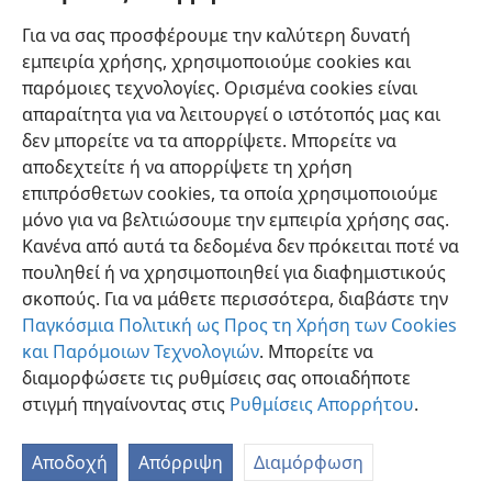
οποιουδήποτε άλλου πλάσματος αγνοείται από τον
κόσμο γενικά, εκείνοι οι οποίοι επιθυμούν να
Για να σας προσφέρουμε την καλύτερη δυνατή
ευαρεστήσουν τον Θεό έχουν ανάγκη να είναι
εμπειρία χρήσης, χρησιμοποιούμε cookies και
άγρυπνοι και σταθεροί υπέρ αυτού που είναι ορθόν.
παρόμοιες τεχνολογίες. Ορισμένα cookies είναι
απαραίτητα για να λειτουργεί ο ιστότοπός μας και
δεν μπορείτε να τα απορρίψετε. Μπορείτε να
αποδεχτείτε ή να απορρίψετε τη χρήση
επιπρόσθετων cookies, τα οποία χρησιμοποιούμε
Ελληνική
Προτιμήσεις
μόνο για να βελτιώσουμε την εμπειρία χρήσης σας.
Κανένα από αυτά τα δεδομένα δεν πρόκειται ποτέ να
Copyright
© 2026 Watch Tower Bible and Tract Society of Pennsylvania
Όροι Χρήσης
Πολιτική Απορρήτου
Ρυθμίσεις Απορρήτου
πουληθεί ή να χρησιμοποιηθεί για διαφημιστικούς
Σύνδεση
JW.ORG
σκοπούς. Για να μάθετε περισσότερα, διαβάστε την
Παγκόσμια Πολιτική ως Προς τη Χρήση των Cookies
και Παρόμοιων Τεχνολογιών
. Μπορείτε να
διαμορφώσετε τις ρυθμίσεις σας οποιαδήποτε
στιγμή πηγαίνοντας στις
Ρυθμίσεις Απορρήτου
.
Αποδοχή
Απόρριψη
Διαμόρφωση