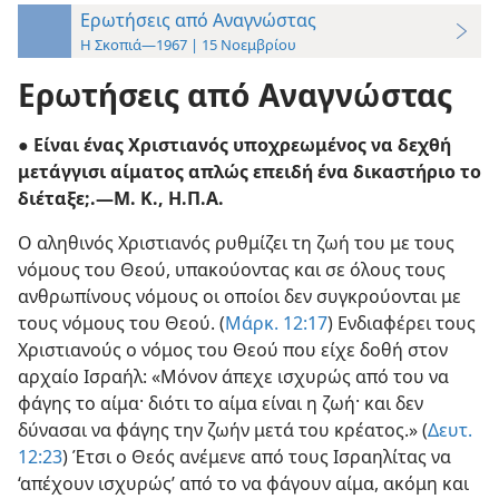
Ερωτήσεις από Αναγνώστας
Η Σκοπιά—1967 | 15 Νοεμβρίου
Ερωτήσεις από Αναγνώστας
● Είναι ένας Χριστιανός υποχρεωμένος να δεχθή
μετάγγισι αίματος απλώς επειδή ένα δικαστήριο το
διέταξε;.​—Μ. Κ., Η.Π.Α.
Ο αληθινός Χριστιανός ρυθμίζει τη ζωή του με τους
νόμους του Θεού, υπακούοντας και σε όλους τους
ανθρωπίνους νόμους οι οποίοι δεν συγκρούονται με
τους νόμους του Θεού. (
Μάρκ. 12:17
) Ενδιαφέρει τους
Χριστιανούς ο νόμος του Θεού που είχε δοθή στον
αρχαίο Ισραήλ: «Μόνον άπεχε ισχυρώς από του να
φάγης το αίμα· διότι το αίμα είναι η ζωή· και δεν
δύνασαι να φάγης την ζωήν μετά του κρέατος.» (
Δευτ.
12:23
) Έτσι ο Θεός ανέμενε από τους Ισραηλίτας να
‘απέχουν ισχυρώς’ από το να φάγουν αίμα, ακόμη και