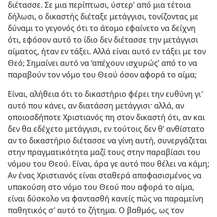
διέτασσε. Σε μια περίπτωσι, ύστερ’ από μια τέτοια
δήλωσι, ο δικαστής διέταξε μετάγγισι, τονίζοντας με
δύναμι το γεγονός ότι το άτομο εφαίνετο να δείχνη
ότι, εφόσον αυτό το ίδιο δεν διέτασσε την μετάγγισι
αίματος, ήταν εν τάξει. Αλλά είναι αυτό εν τάξει με τον
Θεό; Σημαίνει αυτό να ‘απέχουν ισχυρώς’ από το να
παραβούν τον νόμο του Θεού όσον αφορά το αίμα;
Είναι, αλήθεια ότι το δικαστήριο φέρει την ευθύνη γι’
αυτό που κάνει, αν διατάσση μετάγγισι· αλλά, αν
οποιοσδήποτε Χριστιανός πη στον δικαστή ότι, αν και
δεν θα εδέχετο μετάγγισι, εν τούτοις δεν θ’ ανθίστατο
αν το δικαστήριο διέτασσε να γίνη αυτή, συνεργάζεται
στην πραγματικότητα μαζί τους στην παραβίασι του
νόμου του Θεού. Είναι, άρα γε αυτό που θέλει να κάμη;
Αν ένας Χριστιανός είναι σταθερά αποφασισμένος να
υπακούση στο νόμο του Θεού που αφορά το αίμα,
είναι δύσκολο να φαντασθή κανείς πώς να παραμείνη
παθητικός σ’ αυτό το ζήτημα. Ο βαθμός, ως τον