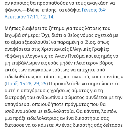
αν κάποιος θα προσπαθούσε να τους αναγκάση να
φάγουν.​—Βλέπε, επίσης, τα εδάφια
Γένεσις 9:4·
Λευιτικόν 17:11, 12,
14
.
Μήπως διαφέρει το ζήτημα για τους λάτρεις του
Ιεχωβά σήμερα; Όχι, διότι ο θείος νόμος σχετικά με
το αίμα εξακολουθεί να παραμένη ο ίδιος, όπως
αναφέρεται στις Χριστιανικές Ελληνικές Γραφές:
«Εφάνη εύλογον εις το Άγιον Πνεύμα και εις ημάς να
μη επιβάλλωμεν εις εσάς μηδέν πλειότερον βάρος
εκτός των αναγκαίων τούτων, να απέχητε από
ειδωλοθύτων, και αίματος, και πνικτού, και πορνείας.»
(
Πράξ. 15:28, 29,
25
) Παρακαλείσθε να σημειώσετε ότι
αυτή η απαγόρευσις χρήσεως αίματος για τη
διατροφή του ανθρωπίνου σώματος συνδέεται με την
απαγόρευσι οποιουδήποτε πράγματος που θα
ισοδυναμούσε με ειδωλολατρία. Θα κάνατε, λοιπόν,
μια πράξι ειδωλολατρίας αν ένα δικαστήριο σας
διέτασσε να το κάμετε; Αν ένας δικαστής σάς διέτασσε