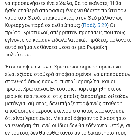
να προσκυνήσετε ένα είδωλο, θα το εκάνατε; Ή θα
ήσθε σταθερά αποφασισμένος να θέσετε πρώτα τον
νόμο του Θεού, υπακούοντας στον Θεό μάλλον ως
Κυρίαρχον παρά σε ανθρώπους; (
Πράξ. 5:29
) Οι
πρώτοι Χριστιανοί, απέρριπταν προτάσεις που τους
εγίνοντο να κάμουν ειδωλολατρικές πράξεις, μολονότι
αυτό εσήμαινε θάνατο μέσα σε μια Ρωμαϊκή
παλαίστρα.
Έτσι οι αφιερωμένοι Χριστιανοί σήμερα πρέπει να
είναι εξίσου σταθερά αποφασισμένοι, να υπακούσουν
στον Θεό όπως ήσαν οι πιστοί Ισραηλίται και οι
πρώτοι Χριστιανοί. Εν τούτοις, παρετηρήθη ότι σε
μερικές περιπώσεις, στις οποίες δικαστήρια διέταξαν
μετάγγισι αίματος, δεν υπήρξε προφανώς σταθερή
απόφασις εκ μέρους εκείνου ο οποίος ωμολογούσε
ότι είναι Χριστιανός. Μερικοί άφησαν το δικαστήριο
να εννοήση ότι, ενώ οι ίδιοι δεν θα εδέχοντο μετάγγισι,
εν τούτοις δεν θα ανθίσταντο αν το δικαστήριο τους