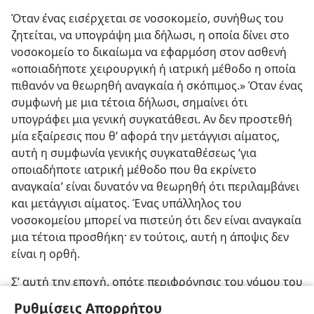
Όταν ένας εισέρχεται σε νοσοκομείο, συνήθως του
ζητείται, να υπογράψη μια δήλωσι, η οποία δίνει στο
νοσοκομείο το δικαίωμα να εφαρμόση στον ασθενή
«οποιαδήποτε χειρουργική ή ιατρική μέθοδο η οποία
πιθανόν να θεωρηθή αναγκαία ή σκόπιμος.» Όταν ένας
συμφωνή με μια τέτοια δήλωσι, σημαίνει ότι
υπογράφει μια γενική συγκατάθεσι. Αν δεν προστεθή
μία εξαίρεσις που θ’ αφορά την μετάγγισι αίματος,
αυτή η συμφωνία γενικής συγκαταθέσεως ‘για
οποιαδήποτε ιατρική μέθοδο που θα εκρίνετο
αναγκαία’ είναι δυνατόν να θεωρηθή ότι περιλαμβάνει
και μετάγγισι αίματος. Ένας υπάλληλος του
νοσοκομείου μπορεί να πιστεύη ότι δεν είναι αναγκαία
μια τέτοια προσθήκη· εν τούτοις, αυτή η άποψις δεν
είναι η ορθή.
Σ’ αυτή την εποχή, οπότε περιφρόνησις του νόμου του
Θεού που απαγορεύει την χρήσι του αίματος
Ρυθμίσεις Απορρήτου