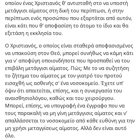
οποίον ένας Χριστιανός θ’ αντισταθή στο να υποστή
μετάγγισι αίματος στη δική του περίπτωσι, ή στην
περίπτωσι ενός προσώπου που εξαρτάται από αυτόν,
είναι κάτι που θ’ αποφασίση το άτομο το ίδιο και θα
εξετάση η εκκλησία του.
Ο Χριστιανός, ο οποίος είναι σταθερά αποφασισμένος
να υπακούση στον Θεό, μπορεί συνήθως να κάμη κάτι
για ν’ αποφύγη οποιονδήποτε που προσπαθεί να του
επιβάλη μετάγγισι αίματος. Πώς; Με το να συζητήση
το ζήτημα του αίματος με τον γιατρό του προτού
εισαχθή ως ασθενής σ’ ένα νοσοκομείο. Έχετε υπ’
όψιν ότι απαιτείται, επίσης, και η συνεργασία του
αναισθησιολόγου, καθώς και του χειρούργου.
Μπορεί, επίσης, να υπογραφή ένα έγγραφο που να
τους παρακαλή να μη γίνη μετάγγισις αίματος και ν’
απαλλάσσεται το νοσοκομείο από κάθε ευθύνη για την
μη χρήσι μεταγγίσεως αίματος. Αλλά δεν είναι αυτό
όλο.