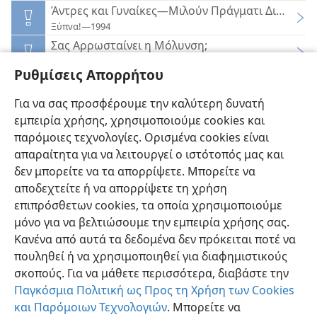
Άντρες και Γυναίκες—Μιλούν Πράγματι Διαφορετ
Ξύπνα!—1994
Σας Αρρωσταίνει η Μόλυνση;
Ξύπνα!—1983
Ρυθμίσεις Απορρήτου
Βρήκαμε το «Μαργαριτάρι Μεγάλης Αξίας»
Η Σκοπιά Αναγγέλει τη Βασιλεία του Ιεχωβά (Μελέτης)—2019
Για να σας προσφέρουμε την καλύτερη δυνατή
Τι Μπορείτε να Κάνετε;
εμπειρία χρήσης, χρησιμοποιούμε cookies και
Ξύπνα!—1983
παρόμοιες τεχνολογίες. Ορισμένα cookies είναι
απαραίτητα για να λειτουργεί ο ιστότοπός μας και
δεν μπορείτε να τα απορρίψετε. Μπορείτε να
αποδεχτείτε ή να απορρίψετε τη χρήση
επιπρόσθετων cookies, τα οποία χρησιμοποιούμε
Ελληνική
Προτιμήσεις
μόνο για να βελτιώσουμε την εμπειρία χρήσης σας.
Κανένα από αυτά τα δεδομένα δεν πρόκειται ποτέ να
Copyright
© 2026 Watch Tower Bible and Tract Society of Pennsylvania
Όροι Χρήσης
Πολιτική Απορρήτου
Ρυθμίσεις Απορρήτου
πουληθεί ή να χρησιμοποιηθεί για διαφημιστικούς
Σύνδεση
JW.ORG
σκοπούς. Για να μάθετε περισσότερα, διαβάστε την
Παγκόσμια Πολιτική ως Προς τη Χρήση των Cookies
και Παρόμοιων Τεχνολογιών
. Μπορείτε να