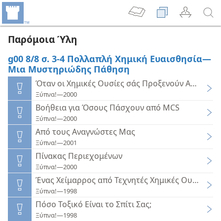
Παρόμοια Ύλη
g00 8/8 σ. 3-4 Πολλαπλή Χημική Ευαισθησία—
Μια Μυστηριώδης Πάθηση
Όταν οι Χημικές Ουσίες σάς Προξενούν Αρρώστι
Ξύπνα!—2000
Βοήθεια για Όσους Πάσχουν από MCS
Ξύπνα!—2000
Από τους Αναγνώστες Μας
Ξύπνα!—2001
Πίνακας Περιεχομένων
Ξύπνα!—2000
Ένας Χείμαρρος από Τεχνητές Χημικές Ουσίες
Ξύπνα!—1998
Πόσο Τοξικό Είναι το Σπίτι Σας;
Ξύπνα!—1998