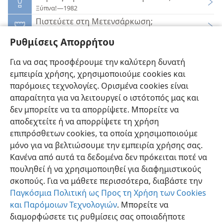
Ξύπνα!—1982
Πιστεύετε στη Μετενσάρκωση;
Η Σκοπιά Αναγγέλει τη Βασιλεία του Ιεχωβά—1997
Ρυθμίσεις Απορρήτου
Πιστεύετε ότι Έχετε Ζήσει στο Παρελθόν;
Η Σκοπιά Αναγγέλει τη Βασιλεία του Ιεχωβά—2012
Για να σας προσφέρουμε την καλύτερη δυνατή
Το Πνεύμα που Επιστρέφει στον Θεό
εμπειρία χρήσης, χρησιμοποιούμε cookies και
Είναι Αυτή η Ζωή το Παν που Υπάρχει;
παρόμοιες τεχνολογίες. Ορισμένα cookies είναι
απαραίτητα για να λειτουργεί ο ιστότοπός μας και
δεν μπορείτε να τα απορρίψετε. Μπορείτε να
αποδεχτείτε ή να απορρίψετε τη χρήση
επιπρόσθετων cookies, τα οποία χρησιμοποιούμε
Ελληνική
Προτιμήσεις
μόνο για να βελτιώσουμε την εμπειρία χρήσης σας.
Κανένα από αυτά τα δεδομένα δεν πρόκειται ποτέ να
Copyright
© 2026 Watch Tower Bible and Tract Society of Pennsylvania
Όροι Χρήσης
Πολιτική Απορρήτου
Ρυθμίσεις Απορρήτου
πουληθεί ή να χρησιμοποιηθεί για διαφημιστικούς
Σύνδεση
JW.ORG
σκοπούς. Για να μάθετε περισσότερα, διαβάστε την
Παγκόσμια Πολιτική ως Προς τη Χρήση των Cookies
και Παρόμοιων Τεχνολογιών
. Μπορείτε να
διαμορφώσετε τις ρυθμίσεις σας οποιαδήποτε