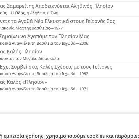
ας Σαμαρείτης Αποδεικνύεται Αληθινός Πλησίον
σούς—Η Οδός, η Αλήθεια, η Ζωή
νετε τα Αγαθά Νέα Ελκυστικά στους Γείτονάς Σας
Διακονία Μας της Βασιλείας—1977
 Σημαίνει να Αγαπάμε τον Πλησίον Μας
κοπιά Αναγγέλει τη Βασιλεία του Ιεχωβά—2006
ας Καλός Πλησίον
ούοντας τον Μεγάλο Διδάσκαλο
 Έχει Συμβεί στις Καλές Σχέσεις με τους Γείτονες
κοπιά Αναγγέλει τη Βασιλεία του Ιεχωβά—1982
ας Καλός «Πλησίον»
κοπιά Αναγγέλει τη Βασιλεία του Ιεχωβά—1971
ract Society of Pennsylvania
Όροι Χρήσης
Πολιτική Απορρήτου
Ρυθμίσ
 εμπειρία χρήσης, χρησιμοποιούμε cookies και παρόμοιες 