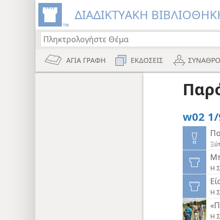
ΔΙΑΔΙΚΤΥΑΚΗ ΒΙΒΛΙΟΘΗΚΗ
ΑΓΙΑ ΓΡΑΦΗ
ΕΚΔΟΣΕΙΣ
ΣΥΝΑΘΡΟ
Παρ
w02 1/
Πο
Ξύ
Μπ
Η Σ
Εί
Η Σ
«Π
Η Σ