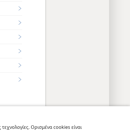
εις Απορρήτου
Σύνδεση
JW.ORG
τεχνολογίες. Ορισμένα cookies είναι