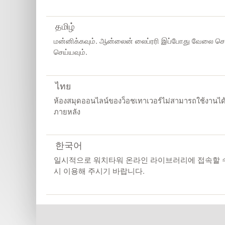
தமிழ்
மன்னிக்கவும். ஆன்லைன் லைப்ரரி இப்போது வேலை செய்
செய்யவும்.
ไทย
ห้องสมุดออนไลน์ของว็อชเทาเวอร์ไม่สามารถใช้งานได
ภายหลัง
한국어
일시적으로 워치타워 온라인 라이브러리에 접속할 수
시 이용해 주시기 바랍니다.