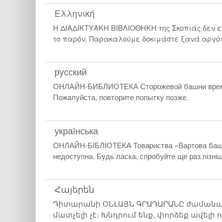
Ελληνική
Η ΔΙΑΔΙΚΤΥΑΚΗ ΒΙΒΛΙΟΘΗΚΗ της Σκοπιάς δεν ε
το παρόν. Παρακαλούμε δοκιμάστε ξανά αργό
русский
ОНЛАЙН-БИБЛИОТЕКА Сторожевой башни време
Пожалуйста, повторите попытку позже.
українська
ОНЛАЙН-БІБЛІОТЕКА Товариства «Вартова баш
недоступна. Будь ласка, спробуйте ще раз пізніш
Հայերեն
Դիտարանի ՕՆԼԱՅՆ ԳՐԱԴԱՐԱՆԸ ժաման
մատչելի չէ։ Խնդրում ենք, փորձեք ավելի ո