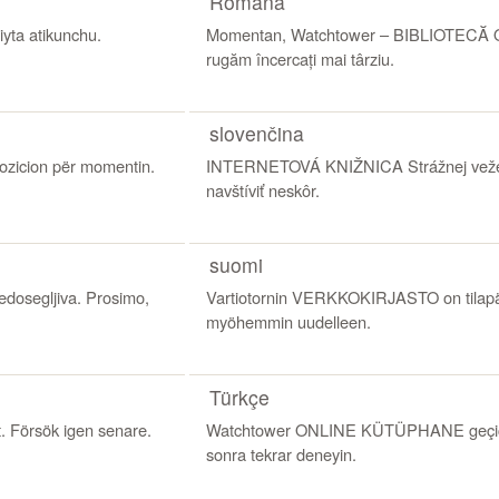
Română
ta atikunchu.
Momentan, Watchtower – BIBLIOTECĂ ON
rugăm încercați mai târziu.
slovenčina
zicion për momentin.
INTERNETOVÁ KNIŽNICA Strážnej veže j
navštíviť neskôr.
suomi
osegljiva. Prosimo,
Vartiotornin VERKKOKIRJASTO on tilapäis
myöhemmin uudelleen.
Türkçe
. Försök igen senare.
Watchtower ONLINE KÜTÜPHANE geçici o
sonra tekrar deneyin.