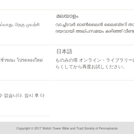
മലയാളം
யாது. பிறகு முயற்சி
വാച്ച്ടവര്‍ ഓണ്‍ലൈന്‍ ലൈബ്രറി ത
ദയവായി അല്പസമയം കഴിഞ്ഞ് വീണ്ടും
日本語
้ชั่วขณะ โปรดลองใหม่
ものみの塔 オンライン・ライブラリ
らくしてから再度お試しください。
 없습니다. 잠시 후 다
Copyright © 2017 Watch Tower Bible and Tract Society of Pennsylvania