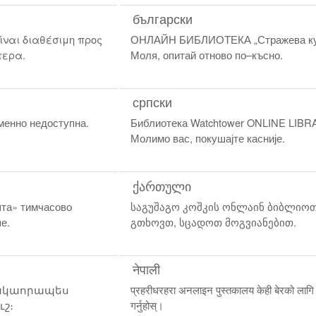
български
ίναι διαθέσιμη προς
ОНЛАЙН БИБЛИОТЕКА „Стражева кула
τερα.
Моля, опитай отново по–късно.
српски
нно недоступна.
Библиотека Watchtower ONLINE LIBRA
Молимо вас, покушајте касније.
ქართული
та» тимчасово
საგუშაგო კოშკის ონლაინ ბიბლიო
е.
გთხოვთ, სცადოთ მოგვიანებით.
नेपाली
ակաորապես
प्रहरीधरहरा अनलाइन पुस्तकालय केही बेरको लागि
ւշ։
गर्नुहोस्।