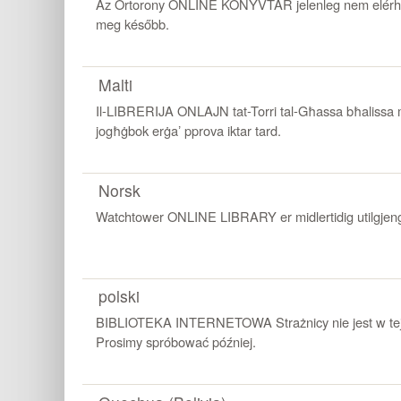
Az Őrtorony ONLINE KÖNYVTÁR jelenleg nem elérhet
meg később.
Malti
Il-LIBRERIJA ONLAJN tat-Torri tal-Għassa bħalissa ma
jogħġbok erġaʼ pprova iktar tard.
Norsk
Watchtower ONLINE LIBRARY er midlertidig utilgjenge
polski
BIBLIOTEKA INTERNETOWA Strażnicy nie jest w tej 
Prosimy spróbować później.