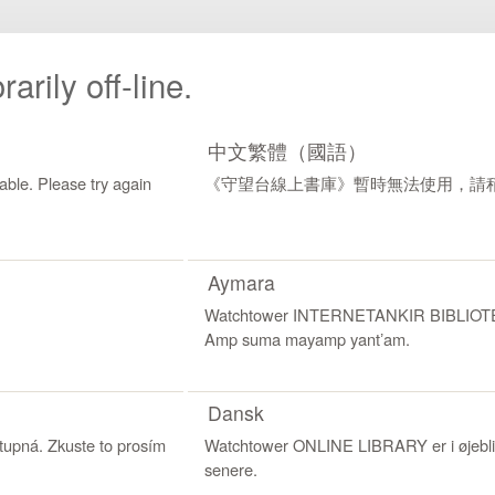
arily off-line.
中文繁體（國語）
ble. Please try again
《守望台線上書庫》暫時無法使用，請
Aymara
Watchtower INTERNETANKIR BIBLIOTECA uk
Amp suma mayamp yantʼam.
Dansk
pná. Zkuste to prosím
Watchtower ONLINE LIBRARY er i øjeblikk
senere.