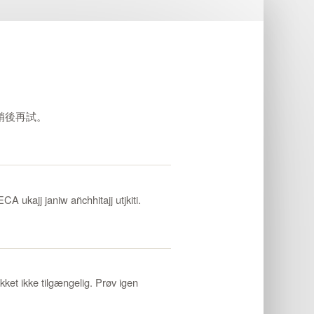
稍後再試。
ajj janiw añchhitajj utjkiti.
et ikke tilgængelig. Prøv igen