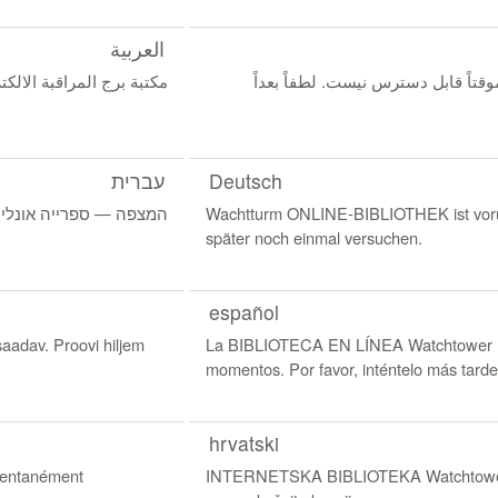
العربية
 موقتاً قابل دسترس نیست. لطفاً بعداً
مكتبة برج المراقبة الالك.
עברית
Deutsch
המצפה ‏‎—‎‏ ספרייה אונליין אינה זמינה כרגע. נסה שוב מאוחר יותר.
Wachtturm ONLINE-BIBLIOTHEK ist vorüb
später noch einmal versuchen.
español
adav. Proovi hiljem
La BIBLIOTECA EN LÍNEA Watchtower no
momentos. Por favor, inténtelo más tarde
hrvatski
entanément
INTERNETSKA BIBLIOTEKA Watchtower t