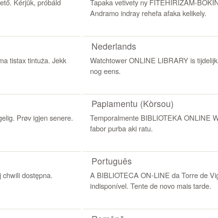
ő. Kérjük, próbáld
Tapaka vetivety ny FITEHIRIZAM-BOKIN
Andramo indray rehefa afaka kelikely.
Nederlands
 tistax tintuża. Jekk
Watchtower ONLINE LIBRARY is tijdelijk n
nog eens.
Papiamentu (Kòrsou)
lig. Prøv igjen senere.
Temporalmente BIBLIOTEKA ONLINE Watc
fabor purba aki ratu.
Português
chwili dostępna.
A BIBLIOTECA ON-LINE da Torre de Vig
indisponível. Tente de novo mais tarde.