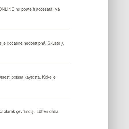
LINE nu poate fi accesată. Vă
e dočasne nedostupná. Skúste ju
esti poissa käytöstä. Kokeile
larak çevrimdışı. Lütfen daha