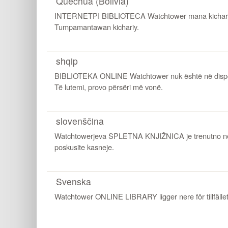
Quechua (Bolivia)
INTERNETPI BIBLIOTECA Watchtower mana kichariy
Tumpamantawan kichariy.
shqip
BIBLIOTEKA ONLINE Watchtower nuk është në dispo
Të lutemi, provo përsëri më vonë.
slovenščina
Watchtowerjeva SPLETNA KNJIŽNICA je trenutno ned
poskusite kasneje.
Svenska
Watchtower ONLINE LIBRARY ligger nere för tillfället