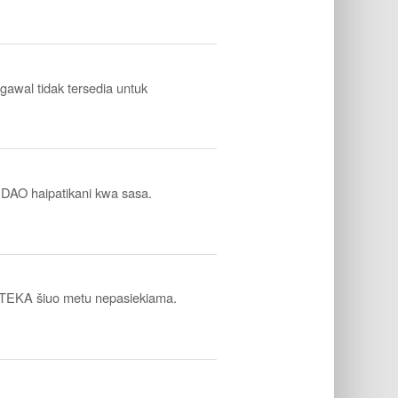
l tidak tersedia untuk
 haipatikani kwa sasa.
EKA šiuo metu nepasiekiama.