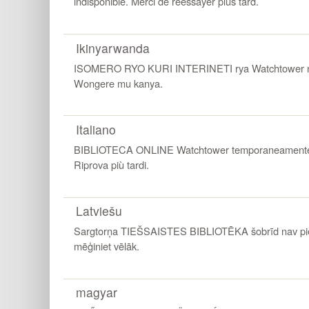
indisponible. Merci de réessayer plus tard.
Ikinyarwanda
ISOMERO RYO KURI INTERINETI rya Watchtower nt
Wongere mu kanya.
Italiano
BIBLIOTECA ONLINE Watchtower temporaneamente n
Riprova più tardi.
Latviešu
Sargtorņa TIEŠSAISTES BIBLIOTĒKA šobrīd nav pi
mēģiniet vēlāk.
magyar