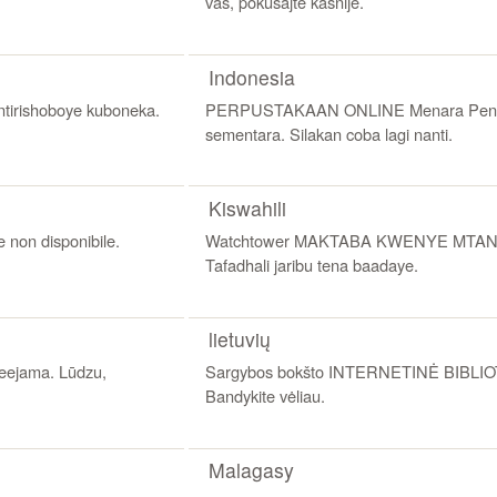
vas, pokušajte kasnije.
Indonesia
irishoboye kuboneka.
PERPUSTAKAAN ONLINE Menara Pengawa
sementara. Silakan coba lagi nanti.
Kiswahili
on disponibile.
Watchtower MAKTABA KWENYE MTANDAO
Tafadhali jaribu tena baadaye.
lietuvių
eejama. Lūdzu,
Sargybos bokšto INTERNETINĖ BIBLIOT
Bandykite vėliau.
Malagasy