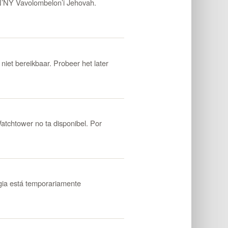
’NY Vavolombelon’i Jehovah.
iet bereikbaar. Probeer het later
htower no ta disponibel. Por
ia está temporariamente