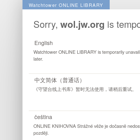
Watchtower ONLINE LIBRARY
Sorry,
is tempor
wol.jw.org
English
Watchtower ONLINE LIBRARY is temporarily unavaila
later.
中文简体（普通话）
《守望台线上书库》暂时无法使用，请稍后重试。
čeština
ONLINE KNIHOVNA Strážné věže je dočasně nedostu
později.