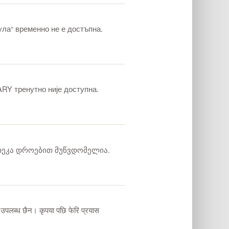
“ временно не е достъпна.
RY тренутно није доступна.
თეკა დროებით მუწვდომელია.
 उपलब्ध छैन। कृपया पछि फेरि प्रयास