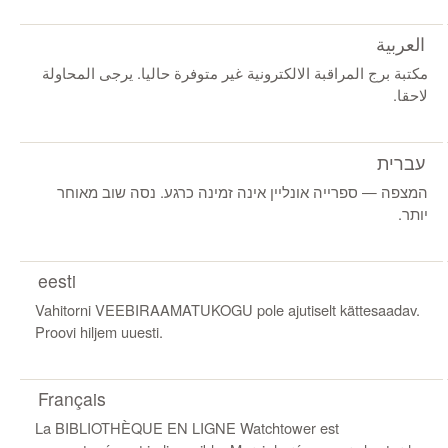
العربية
مكتبة برج المراقبة الالكترونية غير متوفرة حاليا. يرجى المحاولة
لاحقا.
עברית
המצפה ‏‎—‎‏ ספרייה אונליין אינה זמינה כרגע. נסה שוב מאוחר
יותר.
eesti
Vahitorni VEEBIRAAMATUKOGU pole ajutiselt kättesaadav.
Proovi hiljem uuesti.
Français
La BIBLIOTHÈQUE EN LIGNE Watchtower est