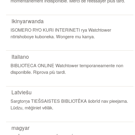
momentanément indisponible. Merci de réessayer plus tard.
Ikinyarwanda
ISOMERO RYO KURI INTERINETI rya Watchtower
ntirishoboye kuboneka. Wongere mu kanya.
Italiano
BIBLIOTECA ONLINE Watchtower temporaneamente non
disponibile. Riprova più tardi.
Latviešu
Sargtorņa TIEŠSAISTES BIBLIOTĒKA šobrīd nav pieejama.
Lūdzu, mēģiniet vēlāk.
magyar