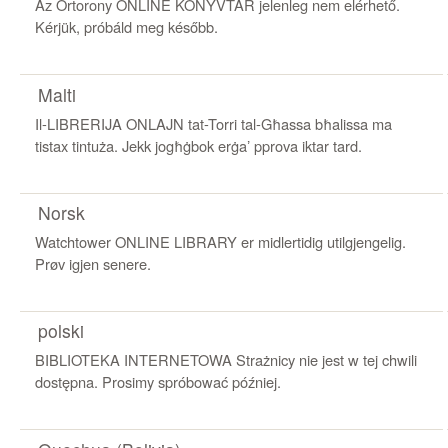
Az Őrtorony ONLINE KÖNYVTÁR jelenleg nem elérhető.
Kérjük, próbáld meg később.
Malti
Il-LIBRERIJA ONLAJN tat-Torri tal-Għassa bħalissa ma
tistax tintuża. Jekk jogħġbok erġaʼ pprova iktar tard.
Norsk
Watchtower ONLINE LIBRARY er midlertidig utilgjengelig.
Prøv igjen senere.
polski
BIBLIOTEKA INTERNETOWA Strażnicy nie jest w tej chwili
dostępna. Prosimy spróbować później.