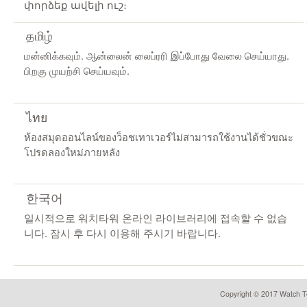
փորձեք ավելի ուշ։
தமிழ்
மன்னிக்கவும். ஆன்லைன் லைப்ரரி இப்போது வேலை செய்யாது.
பிறகு முயற்சி செய்யவும்.
ไทย
ห้องสมุดออนไลน์ของว็อชเทาเวอร์ไม่สามารถใช้งานได้ชั่วขณะ
โปรดลองใหม่ภายหลัง
한국어
일시적으로 워치타워 온라인 라이브러리에 접속할 수 없습
니다. 잠시 후 다시 이용해 주시기 바랍니다.
Copyright © 2017 Watch To