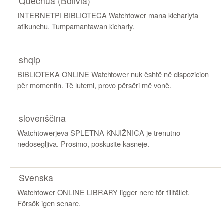
Quechua (Bolivia)
INTERNETPI BIBLIOTECA Watchtower mana kichariyta
atikunchu. Tumpamantawan kichariy.
shqip
BIBLIOTEKA ONLINE Watchtower nuk është në dispozicion
për momentin. Të lutemi, provo përsëri më vonë.
slovenščina
Watchtowerjeva SPLETNA KNJIŽNICA je trenutno
nedosegljiva. Prosimo, poskusite kasneje.
Svenska
Watchtower ONLINE LIBRARY ligger nere för tillfället.
Försök igen senare.