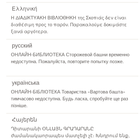
Ελληνική
Η ΔΙΑΔΙΚΤΥΑΚΗ ΒΙΒΛΙΟΘΗΚΗ της Σκοπιάς δεν είναι
διαθέσιμη προς το παρόν. Παρακαλούμε δοκιμάστε
ξανά αργότερα.
русский
ОНЛАЙН-БИБЛИОТЕКА Сторожевой башни временно
недоступна. Пожалуйста, повторите попытку позже.
українська
ОНЛАЙН-БІБЛІОТЕКА Товариства «Вартова башта»
тимчасово недоступна. Будь ласка, спробуйте ще раз
пізніше.
Հայերեն
Դիտարանի ՕՆԼԱՅՆ ԳՐԱԴԱՐԱՆԸ
ժամանակաորապես մատչելի չէ։ Խնդրում ենք,