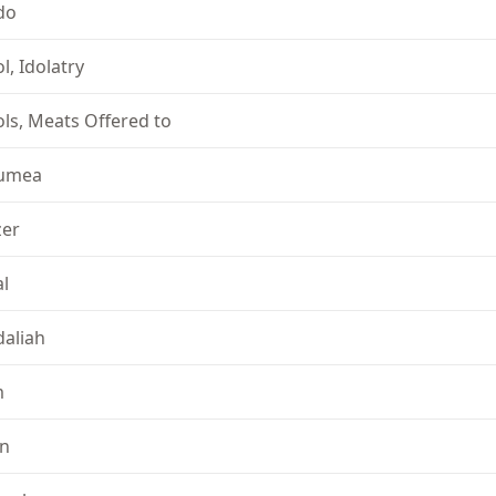
do
ol, Idolatry
ols, Meats Offered to
umea
zer
al
daliah
m
on