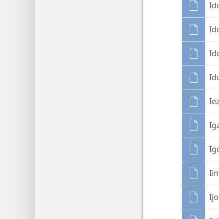
Id
Id
Id
Id
Ie
Ig
Ig
Ii
Ij