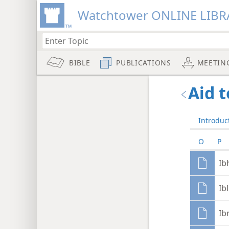
Watchtower ONLINE LIBR
BIBLE
PUBLICATIONS
MEETIN
Aid 
Introduc
O
P
Ib
Ib
Ib