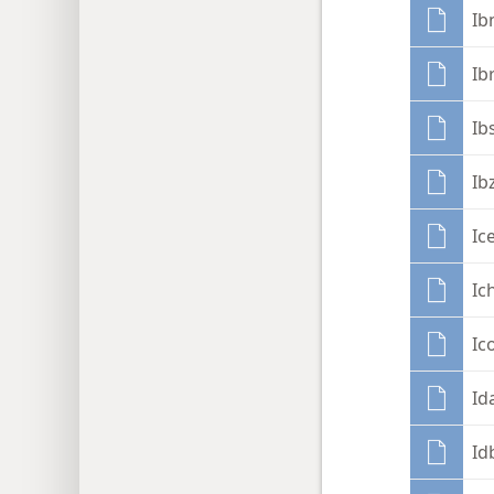
Ib
Ibr
Ib
Ib
Ic
Ic
Ic
Id
Id