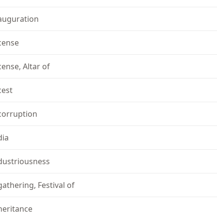
auguration
cense
cense, Altar of
cest
corruption
dia
dustriousness
gathering, Festival of
heritance