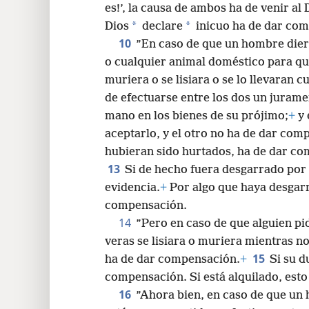
es!’, la causa de ambos ha de venir al
*
*
Dios
declare
inicuo ha de dar com
10
”En caso de que un hombre diera
o cualquier animal doméstico para que
muriera o se lisiara o se lo llevaran
de efectuarse entre los dos un juram
mano en los bienes de su prójimo;
+
y 
aceptarlo, y el otro no ha de dar co
hubieran sido hurtados, ha de dar co
13
Si de hecho fuera desgarrado por 
evidencia.
+
Por algo que haya desgarr
compensación.
14
”Pero en caso de que alguien pid
veras se lisiara o muriera mientras no
15
ha de dar compensación.
+
Si su d
compensación. Si está alquilado, esto t
16
”Ahora bien, en caso de que un