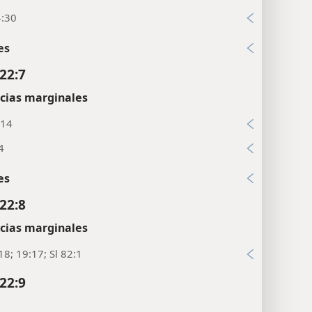
4:30
es
22:7
cias marginales
:14
4
es
22:8
cias marginales
18; 19:17; Sl 82:1
22:9