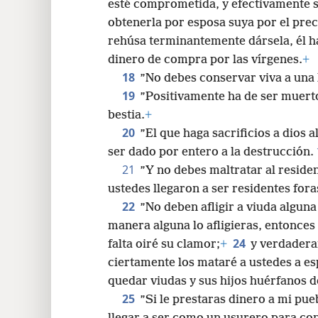
esté comprometida, y efectivamente se
obtenerla por esposa suya por el pre
rehúsa terminantemente dársela, él ha
dinero de compra por las vírgenes.
+
18
”No debes conservar viva a una
19
”Positivamente ha de ser muert
bestia.
+
20
”El que haga sacrificios a dios 
ser dado por entero a la destrucción.
21
”Y no debes maltratar al reside
ustedes llegaron a ser residentes foras
22
”No deben afligir a viuda alguna
ma
nera alguna lo afligieras, entonces
24
falta oiré su clamor;
+
y verdadera
ciertamente los mataré a ustedes a es
quedar viudas y sus hijos huérfanos d
25
”Si le prestaras dinero a mi pueb