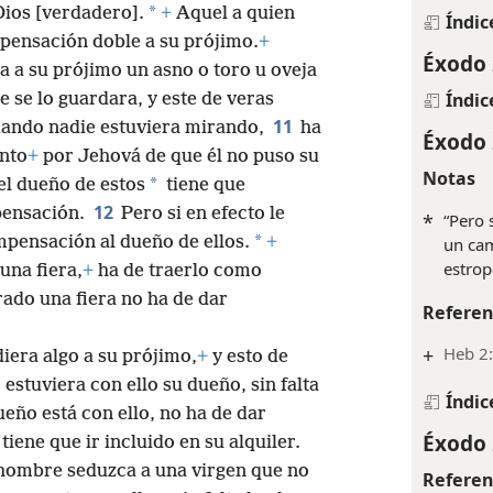
*
 Dios [verdadero].
+
Aquel a quien
Índic
pensación doble a su prójimo.
+
Éxodo 
 a su prójimo un asno o toro u oveja
Índic
 se lo guardara, y este de veras
11
 cuando nadie estuviera mirando,
ha
Éxodo 
ento
+
por Jehová de que él no puso su
Notas
*
el dueño de estos
tiene que
12
mpensación.
Pero si en efecto le
*
“Pero 
*
mpensación al dueño de ellos.
+
un cam
estrop
una fiera,
+
ha de traerlo como
ado una fiera no ha de dar
Referen
+
Heb 2
iera algo a su prójimo,
+
y esto de
 estuviera con ello su dueño, sin falta
Índic
ueño está con ello, no ha de dar
Éxodo 
iene que ir incluido en su alquiler.
 hombre seduzca a una virgen que no
Referen