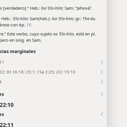
os [verdadero].” Heb.:
ha·’Elo·hím;
Sam: “Jehová”.
” Heb.:
’Elo·hím;
Sam(heb.):
ha·’Elo·hím;
gr.:
The·óu
.
rese con Ap.
1F
.
re.” Este verbo, cuyo sujeto es
’Elo·hím,
está en pl.
pero en sing. en Sam.
cias marginales
:21
22; Dt 16:18; 25:1; 1Sa 2:25; 2Cr 19:10
4
es
22:10
es
22:11