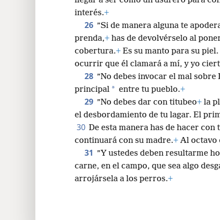
llegar a ser como un usurero para co
interés.
+
26
”Si de manera alguna te apoder
prenda,
+
has de devolvérselo al poner
cobertura.
+
Es su manto para su piel.
ocurrir que él clamará a mí, y yo cie
28
”No debes invocar el mal sobre 
*
principal
entre tu pueblo.
+
29
”No debes dar con titubeo
+
la p
el desbordamiento de tu lagar. El pri
30
De esta manera has de hacer con tu
continuará con su madre.
+
Al octavo 
31
”Y ustedes deben resultarme h
carne, en el campo, que sea algo desg
arrojársela a los perros.
+