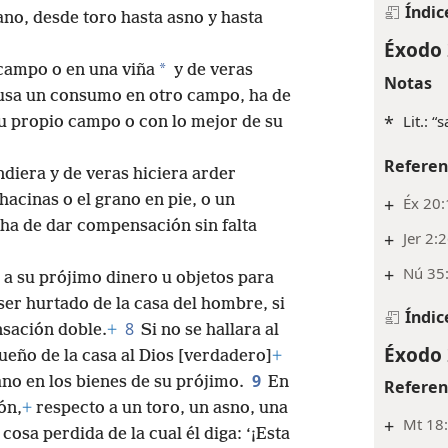
Índic
ano, desde toro hasta asno y hasta
Éxodo 
*
campo o en una viña
y de veras
Notas
causa un consumo en otro campo, ha de
*
Lit.: “
u propio campo o con lo mejor de su
Referen
diera y de veras hiciera arder
hacinas o el grano en pie, o un
+
Éx 20:
 ha de dar compensación sin falta
+
Jer 2:
+
Nú 35
a su prójimo dinero u objetos para
 ser hurtado de la casa del hombre, si
Índic
8
nsación doble.
+
Si no se hallara al
Éxodo 
ueño de la casa al Dios [verdadero]
+
9
no en los bienes de su prójimo.
En
Referen
ón,
+
respecto a un toro, un asno, una
+
Mt 18
cosa perdida de la cual él diga: ‘¡Esta