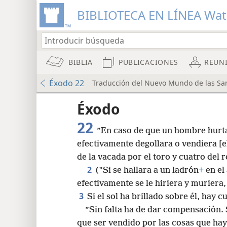
BIBLIOTECA EN LÍNEA Wa
BIBLIA
PUBLICACIONES
REUN
Éxodo 22
Traducción del Nuevo Mundo de las Sant
ntas
Éxodo
22
”En caso de que un hombre hurta
efectivamente degollara o vendiera [
de la vacada por el toro y cuatro del 
2
(”Si se hallara a un ladrón
+
en el
8
efectivamente se le hiriera y muriera
3
Si el sol ha brillado sobre él, hay c
16
”Sin falta ha de dar compensación. S
que ser vendido por las cosas que ha
24