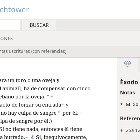
tchtower
IONES
as Escrituras (con referencias)
ra un toro o una oveja y
Éxodo 
el animal], ha de compensar con cinco
Notas
*
rebaño por la oveja.
+
*
MLXX t
 acto de forzar su entrada
+
y
*
, no hay culpa de sangre
por él.
+
Referen
ulpa de sangre por él.)
i no tiene nada, entonces él tiene
+
2Sa 12
4
ya hurtado.
+
Si, inequívocamente,