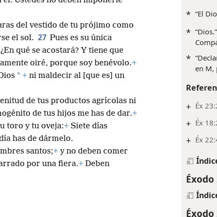
n él. Ustedes no deben imponerle
*
“El Di
aras del vestido de tu prójimo como
*
“Dios.
27
se el sol.
Pues es su única
Compá
 ¿En qué se acostará? Y tiene que
*
“Decla
rtamente oiré, porque soy benévolo.
+
en M, 
*
Dios
+
ni maldecir al [que es] un
Referen
lenitud de tus productos agrícolas ni
+
Éx 23
mogénito de tus hijos me has de dar.
+
+
Éx 18:
 toro y tu oveja:
+
Siete días
día has de dármelo.
+
Éx 22:
ombres santos;
+
y no deben comer
Índic
arrado por una fiera.
+
Deben
Éxodo 
Índic
Éxodo 