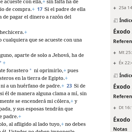
 acueste con ella,
+
sin falta ha de
+
2Sa 1
17
cio de compra.
+
Si el padre de ella
 de pagar el dinero a razón del
Índic
Éxodo 
 hechicera.
+
o cualquiera que se acueste con una
Referen
+
Mt 25
alguno, aparte de solo a Jehová, ha de
+
Éx 22:
*
+
*
nte forastero
ni oprimirlo,
+
pues
Índic
teros en la tierra de Egipto.
+
Éxodo 
23
 ni a un huérfano de padre.
+
Si de
 si él de manera alguna clama a mí, sin
Referen
mente se encenderá mi cólera,
+
y
+
Dt 16:
pada, y sus esposas tendrán que
e padre.
+
Éxodo 
lo, al afligido al lado tuyo,
+
no debes
Notas