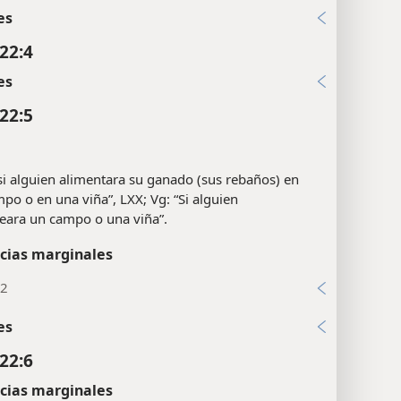
es
22:4
es
22:5
si alguien alimentara su ganado (sus rebaños) en
po o en una viña”, LXX; Vg: “Si alguien
eara un campo o una viña”.
cias marginales
:2
es
22:6
cias marginales