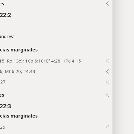
es
22:2
sangres”.
cias marginales
15; Ro 13:9; 1Co 6:10; Ef 4:28; 1Pe 4:15
26; Mt 6:20; 24:43
:27
es
22:3
cias marginales
:25