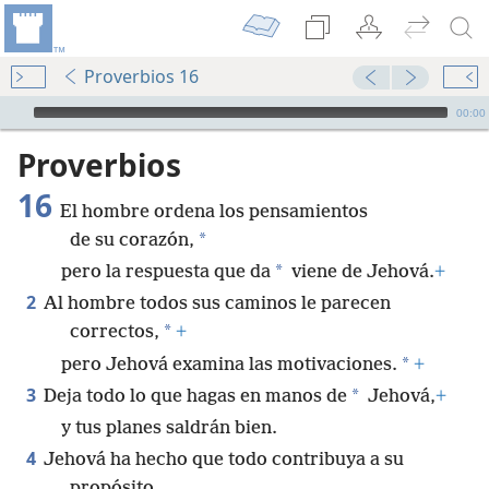
Proverbios 16
Audio Player
00:00
Proverbios
16
El hombre ordena los pensamientos
*
de su corazón,
*
pero la respuesta que da
viene de Jehová.
+
2
Al hombre todos sus caminos le parecen
*
correctos,
+
*
pero Jehová examina las motivaciones.
+
3
*
Deja todo lo que hagas en manos de
Jehová,
+
y tus planes saldrán bien.
4
Jehová ha hecho que todo contribuya a su
propósito,