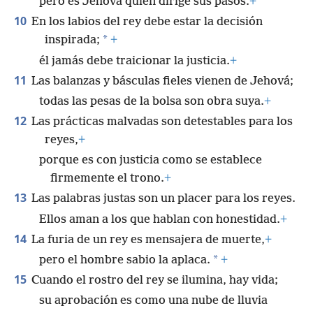
pero es Jehová quien dirige sus pasos.
+
10
En los labios del rey debe estar la decisión
*
inspirada;
+
él jamás debe traicionar la justicia.
+
11
Las balanzas y básculas fieles vienen de Jehová;
todas las pesas de la bolsa son obra suya.
+
12
Las prácticas malvadas son detestables para los
reyes,
+
porque es con justicia como se establece
firmemente el trono.
+
13
Las palabras justas son un placer para los reyes.
Ellos aman a los que hablan con honestidad.
+
14
La furia de un rey es mensajera de muerte,
+
*
pero el hombre sabio la aplaca.
+
15
Cuando el rostro del rey se ilumina, hay vida;
su aprobación es como una nube de lluvia