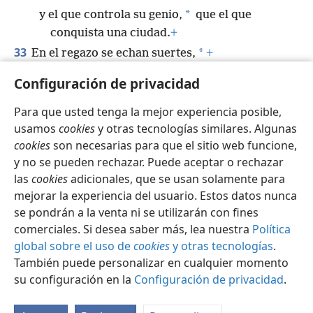
*
y el que controla su genio,
que el que
conquista una ciudad.
+
33
*
En el regazo se echan suertes,
+
pero cualquier decisión que la suerte indique
Configuración de privacidad
viene de Jehová.
+
Para que usted tenga la mejor experiencia posible,
usamos
cookies
y otras tecnologías similares. Algunas
cookies
son necesarias para que el sitio web funcione,
y no se pueden rechazar. Puede aceptar o rechazar
Español
Compartir
Configuración
las
cookies
adicionales, que se usan solamente para
Copyright
© 2026 Watch Tower Bible and Tract Society of Pennsylvania
mejorar la experiencia del usuario. Estos datos nunca
Condiciones de uso
Política de privacidad
se pondrán a la venta ni se utilizarán con fines
Configuración de privacidad
Iniciar sesión
JW.ORG
comerciales. Si desea saber más, lea nuestra
Política
global sobre el uso de
cookies
y otras tecnologías
.
También puede personalizar en cualquier momento
su configuración en la
Configuración de privacidad
.