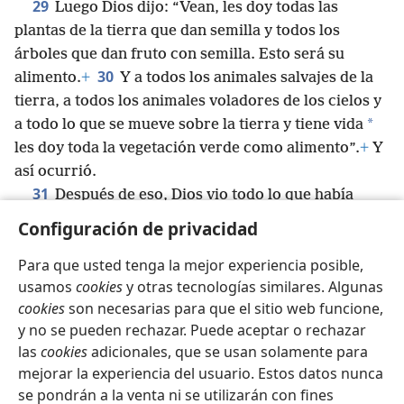
29
Luego Dios dijo: “Vean, les doy todas las
plantas de la tierra que dan semilla y todos los
árboles que dan fruto con semilla. Esto será su
30
alimento.
+
Y a todos los animales salvajes de la
tierra, a todos los animales voladores de los cielos y
*
a todo lo que se mueve sobre la tierra y tiene vida
les doy toda la vegetación verde como alimento”.
+
Y
así ocurrió.
31
Después de eso, Dios vio todo lo que había
*
hecho y, ¡miren!,
todo era muy bueno.
+
Y hubo
Configuración de privacidad
tarde y hubo mañana. Ese fue el sexto día.
Para que usted tenga la mejor experiencia posible,
usamos
cookies
y otras tecnologías similares. Algunas
cookies
son necesarias para que el sitio web funcione,
y no se pueden rechazar. Puede aceptar o rechazar
Español
Compartir
Configuración
las
cookies
adicionales, que se usan solamente para
Copyright
© 2026 Watch Tower Bible and Tract Society of Pennsylvania
mejorar la experiencia del usuario. Estos datos nunca
Condiciones de uso
Política de privacidad
se pondrán a la venta ni se utilizarán con fines
Configuración de privacidad
Iniciar sesión
JW.ORG