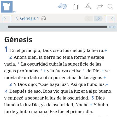
Génesis 1
Audio Player
00:00
Génesis
1
En el principio, Dios creó los cielos y la tierra.
+
2
Ahora bien, la tierra no tenía forma y estaba
*
vacía.
La oscuridad cubría la superficie de las
*
*
aguas profundas,
+
y la fuerza activa
de Dios
+
se
movía de un lado a otro por encima de las aguas.
+
3
Y Dios dijo: “Que haya luz”. Así que hubo luz.
+
4
Después de eso, Dios vio que la luz era algo bueno,
5
y empezó a separar la luz de la oscuridad.
Dios
llamó a la luz Día, y a la oscuridad, Noche.
+
Y hubo
tarde y hubo mañana. Ese fue el primer día.