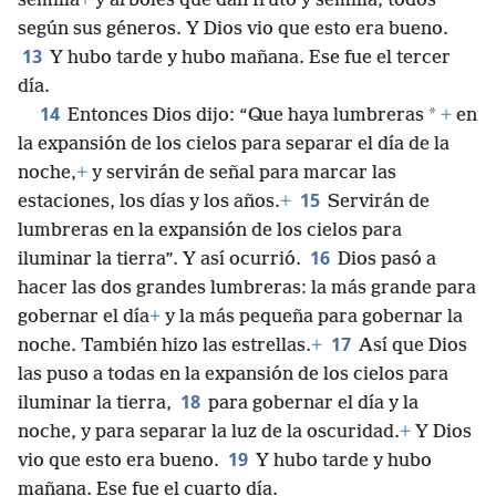
semilla
+
y árboles que dan fruto y semilla, todos
según sus géneros. Y Dios vio que esto era bueno.
13
Y hubo tarde y hubo mañana. Ese fue el tercer
día.
14
*
Entonces Dios dijo: “Que haya lumbreras
+
en
la expansión de los cielos para separar el día de la
noche,
+
y servirán de señal para marcar las
15
estaciones, los días y los años.
+
Servirán de
lumbreras en la expansión de los cielos para
16
iluminar la tierra”. Y así ocurrió.
Dios pasó a
hacer las dos grandes lumbreras: la más grande para
gobernar el día
+
y la más pequeña para gobernar la
17
noche. También hizo las estrellas.
+
Así que Dios
las puso a todas en la expansión de los cielos para
18
iluminar la tierra,
para gobernar el día y la
noche, y para separar la luz de la oscuridad.
+
Y Dios
19
vio que esto era bueno.
Y hubo tarde y hubo
mañana. Ese fue el cuarto día.