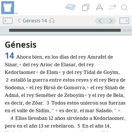
Génesis 14
Audio Player
00:00
Génesis
14
Ahora bien, en los días del rey Amrafel de
Sinar,
+
del rey Arioc de Elasar, del rey
Kedorlaomer
+
de Elam
+
y del rey Tidal de Goyim,
2
estalló la guerra entre estos reyes y el rey Bera de
Sodoma,
+
el rey Birsá de Gomorra,
+
el rey Sinab de
Admá, el rey Seméber de Zeboyim
+
y el rey de Bela,
3
es decir, de Zóar.
Todos estos unieron sus fuerzas
*
*
en el valle de Sidim,
+
es decir, el mar Salado.
+
4
Ellos llevaban 12 años sirviendo a Kedorlaomer,
5
pero en el año 13 se rebelaron.
En el año 14,