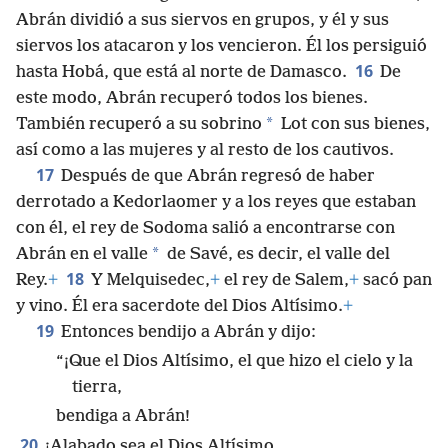
Abrán dividió a sus siervos en grupos, y él y sus
siervos los atacaron y los vencieron. Él los persiguió
16
hasta Hobá, que está al norte de Damasco.
De
este modo, Abrán recuperó todos los bienes.
*
También recuperó a su sobrino
Lot con sus bienes,
así como a las mujeres y al resto de los cautivos.
17
Después de que Abrán regresó de haber
derrotado a Kedorlaomer y a los reyes que estaban
con él, el rey de Sodoma salió a encontrarse con
*
Abrán en el valle
de Savé, es decir, el valle del
18
Rey.
+
Y Melquisedec,
+
el rey de Salem,
+
sacó pan
y vino. Él era sacerdote del Dios Altísimo.
+
19
Entonces bendijo a Abrán y dijo:
“¡Que el Dios Altísimo, el que hizo el cielo y la
tierra,
bendiga a Abrán!
20
¡Alabado sea el Dios Altísimo,