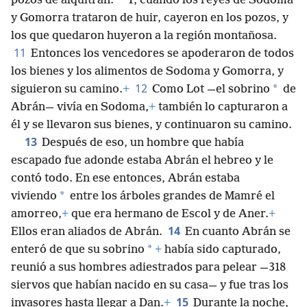
*
pozos de alquitrán.
Y, cuando los reyes de Sodoma
y Gomorra trataron de huir, cayeron en los pozos, y
los que quedaron huyeron a la región montañosa.
11
Entonces los vencedores se apoderaron de todos
los bienes y los alimentos de Sodoma y Gomorra, y
12
*
siguieron su camino.
+
Como Lot —el sobrino
de
Abrán— vivía en Sodoma,
+
también lo capturaron a
él y se llevaron sus bienes, y continuaron su camino.
13
Después de eso, un hombre que había
escapado fue adonde estaba Abrán el hebreo y le
contó todo. En ese entonces, Abrán estaba
*
viviendo
entre los árboles grandes de Mamré el
amorreo,
+
que era hermano de Escol y de Aner.
+
14
Ellos eran aliados de Abrán.
En cuanto Abrán se
*
enteró de que su sobrino
+
había sido capturado,
reunió a sus hombres adiestrados para pelear —318
siervos que habían nacido en su casa— y fue tras los
15
invasores hasta llegar a Dan.
+
Durante la noche,