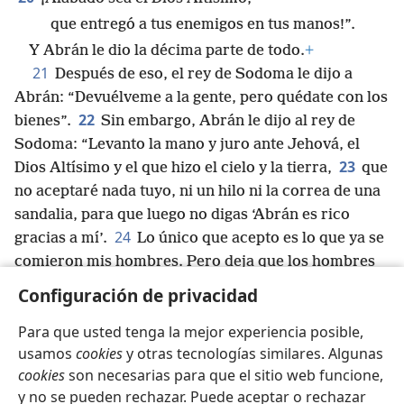
que entregó a tus enemigos en tus manos!”.
Y Abrán le dio la décima parte de todo.
+
21
Después de eso, el rey de Sodoma le dijo a
Abrán: “Devuélveme a la gente, pero quédate con los
22
bienes”.
Sin embargo, Abrán le dijo al rey de
Sodoma: “Levanto la mano y juro ante Jehová, el
23
Dios Altísimo y el que hizo el cielo y la tierra,
que
no aceptaré nada tuyo, ni un hilo ni la correa de una
sandalia, para que luego no digas ‘Abrán es rico
24
gracias a mí’.
Lo único que acepto es lo que ya se
comieron mis hombres. Pero deja que los hombres
que fueron conmigo —Aner, Escol y Mamré—
+
se
Configuración de privacidad
queden con su parte”.
Para que usted tenga la mejor experiencia posible,
usamos
cookies
y otras tecnologías similares. Algunas
cookies
son necesarias para que el sitio web funcione,
y no se pueden rechazar. Puede aceptar o rechazar