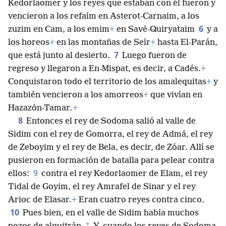
Kedorlaomer y los reyes que estaban con él fueron y
vencieron a los refaím en Asterot-Carnaim, a los
6
zuzim en Cam, a los emim
+
en Savé-Quiryataim
y a
los horeos
+
en las montañas de Seír
+
hasta El-Parán,
7
que está junto al desierto.
Luego fueron de
regreso y llegaron a En-Mispat, es decir, a Cadés.
+
Conquistaron todo el territorio de los amalequitas
+
y
también vencieron a los amorreos
+
que vivían en
Hazazón-Tamar.
+
8
Entonces el rey de Sodoma salió al valle de
Sidim con el rey de Gomorra, el rey de Admá, el rey
de Zeboyim y el rey de Bela, es decir, de Zóar. Allí se
pusieron en formación de batalla para pelear contra
9
ellos:
contra el rey Kedorlaomer de Elam, el rey
Tidal de Goyim, el rey Amrafel de Sinar y el rey
Arioc de Elasar.
+
Eran cuatro reyes contra cinco.
10
Pues bien, en el valle de Sidim había muchos