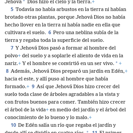
*
Jehová
Dios hizo el cielo y la tierra.
+
5
Todavía no había arbustos en la tierra ni habían
brotado otras plantas, porque Jehová Dios no había
hecho llover en la tierra ni había nadie en ella que
6
cultivara el suelo.
Pero una neblina subía de la
tierra y regaba toda la superficie del suelo.
7
Y Jehová Dios pasó a formar al hombre del
polvo
+
del suelo y a soplarle el aliento de vida en la
*
nariz.
+
Y el hombre se convirtió en un ser vivo.
+
8
Además, Jehová Dios preparó un jardín en Edén,
+
hacia el este, y allí puso al hombre que había
9
formado.
+
Así que Jehová Dios hizo crecer del
suelo toda clase de árboles agradables a la vista y
con frutos buenos para comer. También hizo crecer
el árbol de la vida
+
en medio del jardín y el árbol del
conocimiento de lo bueno y lo malo.
+
10
De Edén salía un río que regaba el jardín y
11