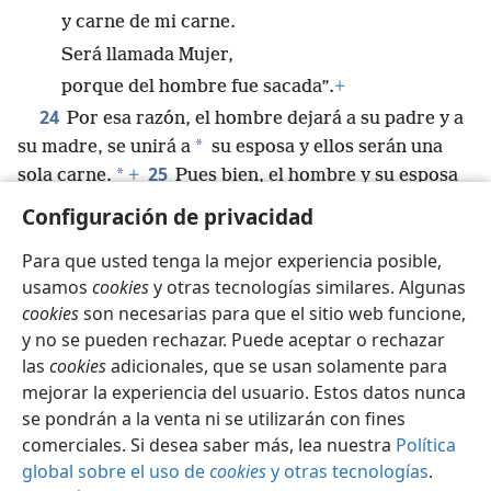
y carne de mi carne.
Será llamada Mujer,
porque del hombre fue sacada”.
+
24
Por esa razón, el hombre dejará a su padre y a
*
su madre, se unirá a
su esposa y ellos serán una
25
*
sola carne.
+
Pues bien, el hombre y su esposa
continuaban desnudos.
+
Aun así, no les daba
Configuración de privacidad
vergüenza.
Para que usted tenga la mejor experiencia posible,
usamos
cookies
y otras tecnologías similares. Algunas
cookies
son necesarias para que el sitio web funcione,
y no se pueden rechazar. Puede aceptar o rechazar
Español
Compartir
Configuración
las
cookies
adicionales, que se usan solamente para
Copyright
© 2026 Watch Tower Bible and Tract Society of Pennsylvania
mejorar la experiencia del usuario. Estos datos nunca
Condiciones de uso
Política de privacidad
se pondrán a la venta ni se utilizarán con fines
Configuración de privacidad
Iniciar sesión
JW.ORG
comerciales. Si desea saber más, lea nuestra
Política
global sobre el uso de
cookies
y otras tecnologías
.