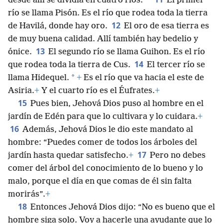
*
desde allí se dividía en cuatro ríos.
El primer
río se llama Pisón. Es el río que rodea toda la tierra
12
de Havilá, donde hay oro.
El oro de esa tierra es
de muy buena calidad. Allí también hay bedelio y
13
ónice.
El segundo río se llama Guihon. Es el río
14
que rodea toda la tierra de Cus.
El tercer río se
*
llama Hidequel.
+
Es el río que va hacia el este de
Asiria.
+
Y el cuarto río es el Éufrates.
+
15
Pues bien, Jehová Dios puso al hombre en el
jardín de Edén para que lo cultivara y lo cuidara.
+
16
Además, Jehová Dios le dio este mandato al
hombre: “Puedes comer de todos los árboles del
17
jardín hasta quedar satisfecho.
+
Pero no debes
comer del árbol del conocimiento de lo bueno y lo
malo, porque el día en que comas de él sin falta
morirás”.
+
18
Entonces Jehová Dios dijo: “No es bueno que el
hombre siga solo. Voy a hacerle una ayudante que lo