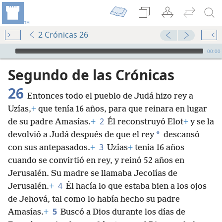
2 Crónicas 26
Audio Player
00:00
Segundo de las Crónicas
26
Entonces todo el pueblo de Judá hizo rey a
Uzías,
+
que tenía 16 años, para que reinara en lugar
2
de su padre Amasías.
+
Él reconstruyó Elot
+
y se la
*
devolvió a Judá después de que el rey
descansó
3
con sus antepasados.
+
Uzías
+
tenía 16 años
cuando se convirtió en rey, y reinó 52 años en
Jerusalén. Su madre se llamaba Jecolías de
4
Jerusalén.
+
Él hacía lo que estaba bien a los ojos
de Jehová, tal como lo había hecho su padre
5
Amasías.
+
Buscó a Dios durante los días de