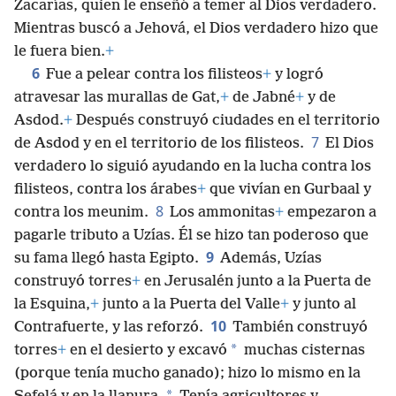
Zacarías, quien le enseñó a temer al Dios verdadero.
Mientras buscó a Jehová, el Dios verdadero hizo que
le fuera bien.
+
6
Fue a pelear contra los filisteos
+
y logró
atravesar las murallas de Gat,
+
de Jabné
+
y de
Asdod.
+
Después construyó ciudades en el territorio
7
de Asdod y en el territorio de los filisteos.
El Dios
verdadero lo siguió ayudando en la lucha contra los
filisteos, contra los árabes
+
que vivían en Gurbaal y
8
contra los meunim.
Los ammonitas
+
empezaron a
pagarle tributo a Uzías. Él se hizo tan poderoso que
9
su fama llegó hasta Egipto.
Además, Uzías
construyó torres
+
en Jerusalén junto a la Puerta de
la Esquina,
+
junto a la Puerta del Valle
+
y junto al
10
Contrafuerte, y las reforzó.
También construyó
*
torres
+
en el desierto y excavó
muchas cisternas
(porque tenía mucho ganado); hizo lo mismo en la