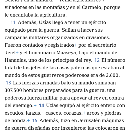
*
Sefelá y en la llanura.
Tenía agricultores y
viñadores en las montañas y en el Carmelo, porque
le encantaba la agricultura.
11
Además, Uzías llegó a tener un ejército
equipado para la guerra. Salían a hacer sus
campañas militares organizados en divisiones.
Fueron contados y registrados
+
por el secretario
Jeiel
+
y el funcionario Maaseya, bajo el mando de
12
Hananías, uno de los príncipes del rey.
El número
total de los jefes de las casas paternas que estaban al
mando de estos guerreros poderosos era de 2.600.
13
Las fuerzas armadas bajo su mando sumaban
307.500 hombres preparados para la guerra, una
poderosa fuerza militar para apoyar al rey en contra
14
del enemigo.
+
Uzías equipó al ejército entero con
escudos, lanzas,
+
cascos, corazas,
+
arcos y piedras
15
de honda.
+
Además, hizo en Jerusalén máquinas
de guerra diseñadas por ingenieros; las colocaron en