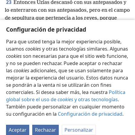
23
Entonces Uzías descansó con sus antepasados y
lo enterraron con sus antepasados, pero en el campo
de sepultura que pertenecía a los reyes, porque
dijeron: “Es un leproso”. Y su hijo Jotán
+
se
Configuración de privacidad
convirtió en el nuevo rey.
Para que usted tenga la mejor experiencia posible,
usamos
cookies
y otras tecnologías similares. Algunas
cookies
son necesarias para que el sitio web funcione,
y no se pueden rechazar. Puede aceptar o rechazar
Español
Compartir
Configuración
las
cookies
adicionales, que se usan solamente para
Copyright
© 2026 Watch Tower Bible and Tract Society of Pennsylvania
mejorar la experiencia del usuario. Estos datos nunca
Condiciones de uso
Política de privacidad
se pondrán a la venta ni se utilizarán con fines
Configuración de privacidad
Iniciar sesión
JW.ORG
comerciales. Si desea saber más, lea nuestra
Política
global sobre el uso de
cookies
y otras tecnologías
.
También puede personalizar en cualquier momento
su configuración en la
Configuración de privacidad
.
Aceptar
Rechazar
Personalizar