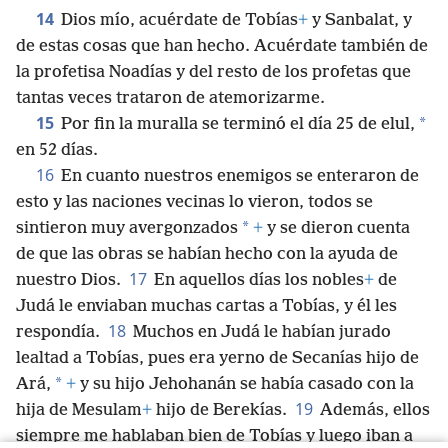
14
Dios mío, acuérdate de Tobías
+
y Sanbalat, y
de estas cosas que han hecho. Acuérdate también de
la profetisa Noadías y del resto de los profetas que
tantas veces trataron de atemorizarme.
15
*
Por fin la muralla se terminó el día 25 de elul,
en 52 días.
16
En cuanto nuestros enemigos se enteraron de
esto y las naciones vecinas lo vieron, todos se
*
sintieron muy avergonzados
+
y se dieron cuenta
de que las obras se habían hecho con la ayuda de
17
nuestro Dios.
En aquellos días los nobles
+
de
Judá le enviaban muchas cartas a Tobías, y él les
18
respondía.
Muchos en Judá le habían jurado
lealtad a Tobías, pues era yerno de Secanías hijo de
*
Ará,
+
y su hijo Jehohanán se había casado con la
19
hija de Mesulam
+
hijo de Berekías.
Además, ellos
siempre me hablaban bien de Tobías y luego iban a