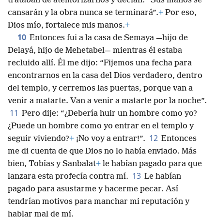
trataban de atemorizarnos y decían: “Sus manos se
cansarán y la obra nunca se terminará”.
+
Por eso,
Dios mío, fortalece mis manos.
+
10
Entonces fui a la casa de Semaya —hijo de
Delayá, hijo de Mehetabel— mientras él estaba
recluido allí. Él me dijo: “Fijemos una fecha para
encontrarnos en la casa del Dios verdadero, dentro
del templo, y cerremos las puertas, porque van a
venir a matarte. Van a venir a matarte por la noche”.
11
Pero dije: “¿Debería huir un hombre como yo?
¿Puede un hombre como yo entrar en el templo y
12
seguir viviendo?
+
¡No voy a entrar!”.
Entonces
me di cuenta de que Dios no lo había enviado. Más
bien, Tobías y Sanbalat
+
le habían pagado para que
13
lanzara esta profecía contra mí.
Le habían
pagado para asustarme y hacerme pecar. Así
tendrían motivos para manchar mi reputación y
hablar mal de mí.