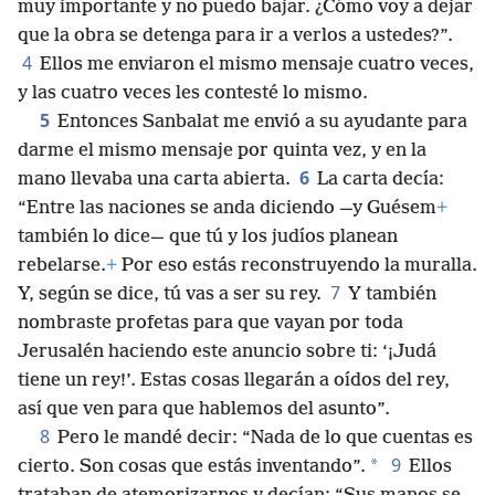
muy importante y no puedo bajar. ¿Cómo voy a dejar
que la obra se detenga para ir a verlos a ustedes?”.
4
Ellos me enviaron el mismo mensaje cuatro veces,
y las cuatro veces les contesté lo mismo.
5
Entonces Sanbalat me envió a su ayudante para
darme el mismo mensaje por quinta vez, y en la
6
mano llevaba una carta abierta.
La carta decía:
“Entre las naciones se anda diciendo —y Guésem
+
también lo dice— que tú y los judíos planean
rebelarse.
+
Por eso estás reconstruyendo la muralla.
7
Y, según se dice, tú vas a ser su rey.
Y también
nombraste profetas para que vayan por toda
Jerusalén haciendo este anuncio sobre ti: ‘¡Judá
tiene un rey!’. Estas cosas llegarán a oídos del rey,
así que ven para que hablemos del asunto”.
8
Pero le mandé decir: “Nada de lo que cuentas es
9
*
cierto. Son cosas que estás inventando”.
Ellos