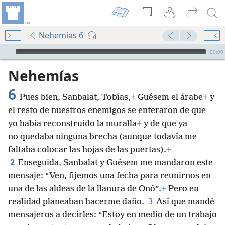
Nehemías 6
Audio Player
00:00
Nehemías
6
Pues bien, Sanbalat, Tobías,
+
Guésem el árabe
+
y
el resto de nuestros enemigos se enteraron de que
yo había reconstruido la muralla
+
y de que ya
no quedaba ninguna brecha (aunque todavía me
faltaba colocar las hojas de las puertas).
+
2
Enseguida, Sanbalat y Guésem me mandaron este
mensaje: “Ven, fijemos una fecha para reunirnos en
una de las aldeas de la llanura de Onó”.
+
Pero en
3
realidad planeaban hacerme daño.
Así que mandé
mensajeros a decirles: “Estoy en medio de un trabajo