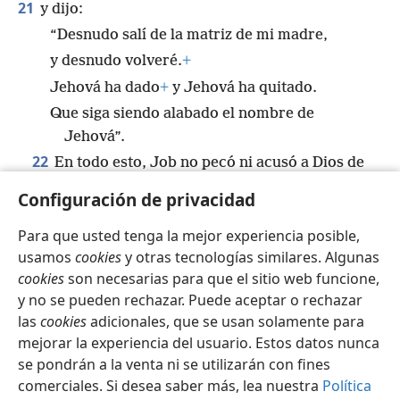
21
y dijo:
“Desnudo salí de la matriz de mi madre,
y desnudo volveré.
+
Jehová ha dado
+
y Jehová ha quitado.
Que siga siendo alabado el nombre de
Jehová”.
22
En todo esto, Job no pecó ni acusó a Dios de
*
hacer nada malo.
Configuración de privacidad
Para que usted tenga la mejor experiencia posible,
usamos
cookies
y otras tecnologías similares. Algunas
cookies
son necesarias para que el sitio web funcione,
Español
Compartir
Configuración
y no se pueden rechazar. Puede aceptar o rechazar
Copyright
© 2026 Watch Tower Bible and Tract Society of Pennsylvania
las
cookies
adicionales, que se usan solamente para
Condiciones de uso
Política de privacidad
Configuración de privacidad
Iniciar sesión
JW.ORG
mejorar la experiencia del usuario. Estos datos nunca
se pondrán a la venta ni se utilizarán con fines
comerciales. Si desea saber más, lea nuestra
Política