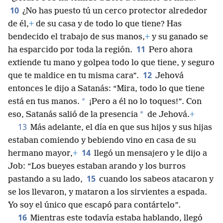
10
¿No has puesto tú un cerco protector alrededor
de él,
+
de su casa y de todo lo que tiene? Has
bendecido el trabajo de sus manos,
+
y su ganado se
11
ha esparcido por toda la región.
Pero ahora
extiende tu mano y golpea todo lo que tiene, y seguro
12
que te maldice en tu misma cara”.
Jehová
entonces le dijo a Satanás: “Mira, todo lo que tiene
*
está en tus manos.
¡Pero a él no lo toques!”. Con
*
eso, Satanás salió de la presencia
de Jehová.
+
13
Más adelante, el día en que sus hijos y sus hijas
estaban comiendo y bebiendo vino en casa de su
14
hermano mayor,
+
llegó un mensajero y le dijo a
Job: “Los bueyes estaban arando y los burros
15
pastando a su lado,
cuando los sabeos atacaron y
se los llevaron, y mataron a los sirvientes a espada.
Yo soy el único que escapó para contártelo”.
16
Mientras este todavía estaba hablando, llegó