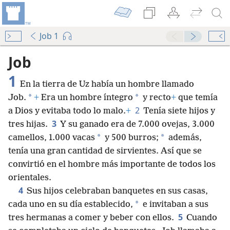
Job 1
Job
1
En la tierra de Uz había un hombre llamado
*
*
Job.
+
Era un hombre íntegro
y recto
+
que temía
2
a Dios y evitaba todo lo malo.
+
Tenía siete hijos y
3
tres hijas.
Y su ganado era de 7.000 ovejas, 3.000
*
*
camellos, 1.000 vacas
y 500 burros;
además,
tenía una gran cantidad de sirvientes. Así que se
convirtió en el hombre más importante de todos los
orientales.
4
Sus hijos celebraban banquetes en sus casas,
*
cada uno en su día establecido,
e invitaban a sus
5
tres hermanas a comer y beber con ellos.
Cuando