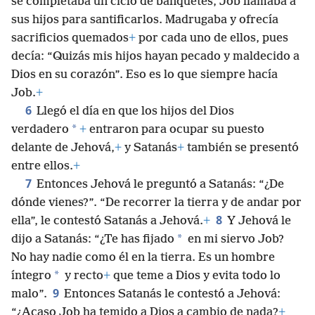
se completaba un ciclo de banquetes, Job llamaba a
sus hijos para santificarlos. Madrugaba y ofrecía
sacrificios quemados
+
por cada uno de ellos, pues
decía: “Quizás mis hijos hayan pecado y maldecido a
Dios en su corazón”. Eso es lo que siempre hacía
Job.
+
6
Llegó el día en que los hijos del Dios
*
verdadero
+
entraron para ocupar su puesto
delante de Jehová,
+
y Satanás
+
también se presentó
entre ellos.
+
7
Entonces Jehová le preguntó a Satanás: “¿De
dónde vienes?”. “De recorrer la tierra y de andar por
8
ella”, le contestó Satanás a Jehová.
+
Y Jehová le
*
dijo a Satanás: “¿Te has fijado
en mi siervo Job?
No hay nadie como él en la tierra. Es un hombre
*
íntegro
y recto
+
que teme a Dios y evita todo lo
9
malo”.
Entonces Satanás le contestó a Jehová:
“¿Acaso Job ha temido a Dios a cambio de nada?
+