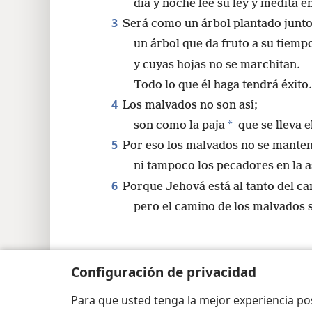
día y noche lee su ley y medita en
3
Será como un árbol plantado junto
un árbol que da fruto a su tiemp
y cuyas hojas no se marchitan.
Todo lo que él haga tendrá éxito.
4
Los malvados no son así;
*
son como la paja
que se lleva e
5
Por eso los malvados no se mantend
ni tampoco los pecadores en la a
6
Porque Jehová está al tanto del ca
pero el camino de los malvados 
Configuración de privacidad
Copyright
© 2026 Watch Tower Bible and Tract Soc
Para que usted tenga la mejor experiencia p