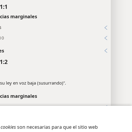
1:1
cias marginales
4
10
es
1:2
 su ley en voz baja (susurrando)”.
cias marginales
7; 40:8; 112:1; Mt 5:3; Ro 7:22; Snt 1:25
8; Sl 119:97; 1Ti 4:15
ción de privacidad
Iniciar sesión
JW.ORG
s
cookies
son necesarias para que el sitio web
es