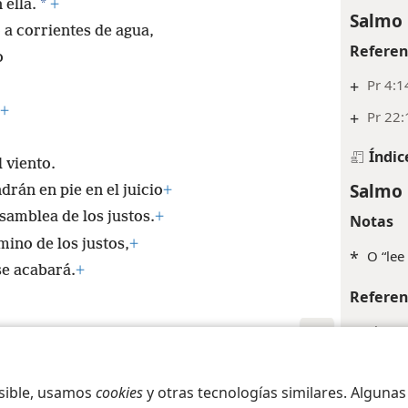
*
 ella.
+
Salmo 
 a corrientes de agua,
Referen
o
+
Pr 4:1
+
+
Pr 22:
Índic
l viento.
Salmo 
rán en pie en el juicio
+
samblea de los justos.
+
Notas
mino de los justos,
+
*
O “lee
se acabará.
+
Referen
+
Sl 19:
+
Jos 1:
iety of Pennsylvania
Condiciones de uso
Política de privacidad
Configura
osible, usamos
cookies
y otras tecnologías similares. Alguna
Índic