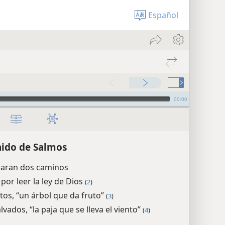
Español
00:00
ido de Salmos
aran dos caminos
 por leer la ley de Dios
(
2
)
stos, “un árbol que da fruto”
(
3
)
vados, “la paja que se lleva el viento”
(
4
)