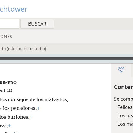
tchtower
IONES
do (edición de estudio)
PRIMERO
Conten
s 1-41)
Se comp
los consejos de los malvados,
Felices
e los pecadores,
+
Los ju
 los burlones,
+
Los mal
ová;
+