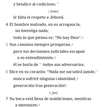
*
y bendice al codicioso;
נ
[nun]
le falta el respeto a Jehová.
4
El hombre malvado, en su arrogancia,
no investiga nada;
todo lo que piensa es: “No hay Dios”.
+
5
Sus caminos siempre prosperan,
+
pero tus decisiones judiciales escapan
a su entendimiento;
+
*
él se burla de
todos sus adversarios.
6
*
Dice en su corazón: “Nada me sacudirá jamás;
nunca sufriré ninguna calamidad,
+
generación tras generación”.
פ
[pe]
7
Su boca está llena de maldiciones, mentiras
y amenazas;
+