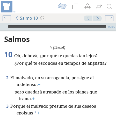
Salmo 10
Audio Player
00:00
Salmos
ל
[lámed]
10
Oh, Jehová, ¿por qué te quedas tan lejos?
¿Por qué te escondes en tiempos de angustia?
+
2
El malvado, en su arrogancia, persigue al
indefenso,
+
pero quedará atrapado en los planes que
trama.
+
3
Porque el malvado presume de sus deseos
*
egoístas
+