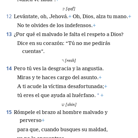
ק
[qof]
12
Levántate, oh, Jehová.
+
Oh, Dios, alza tu mano.
+
No te olvides de los indefensos.
+
13
¿Por qué el malvado le falta el respeto a Dios?
Dice en su corazón: “Tú no me pedirás
cuentas”.
ר
[resh]
14
Pero tú ves la desgracia y la angustia.
Miras y te haces cargo del asunto.
+
A ti acude la víctima desafortunada;
+
*
tú eres el que ayuda al huérfano.
+
ש
[shin]
15
Rómpele el brazo al hombre malvado y
perverso
+
para que, cuando busques su maldad,