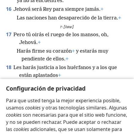
ya no la encuentres.
16
Jehová será Rey para siempre jamás.
+
Las naciones han desaparecido de la tierra.
+
ת
[taw]
17
Pero tú oirás el ruego de los mansos, oh,
Jehová.
+
Harás firme su corazón
+
y estarás muy
pendiente de ellos.
+
18
Les harás justicia a los huérfanos y a los que
están aplastados
+
para que el hombre mortal de la tierra no los
Configuración de privacidad
atemorice más.
+
Para que usted tenga la mejor experiencia posible,
usamos
cookies
y otras tecnologías similares. Algunas
cookies
son necesarias para que el sitio web funcione,
y no se pueden rechazar. Puede aceptar o rechazar
Español
Compartir
Configuración
las
cookies
adicionales, que se usan solamente para
Copyright
© 2026 Watch Tower Bible and Tract Society of Pennsylvania