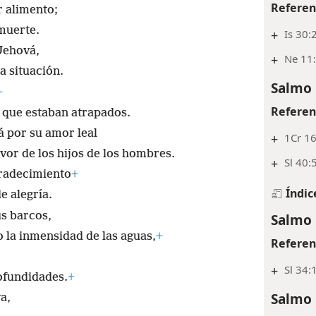
Referen
 alimento;
 muerte.
+
Is 30:
 Jehová,
+
Ne 11
a situación.
Salmo 
+
Referen
s que estaban atrapados.
á por su amor leal
+
1Cr 16
vor de los hijos de los hombres.
+
Sl 40:
gradecimiento
+
Índic
e alegría.
us barcos,
Salmo 
o la inmensidad de las aguas,
+
Referen
+
Sl 34:
ofundidades.
+
Salmo 
a,