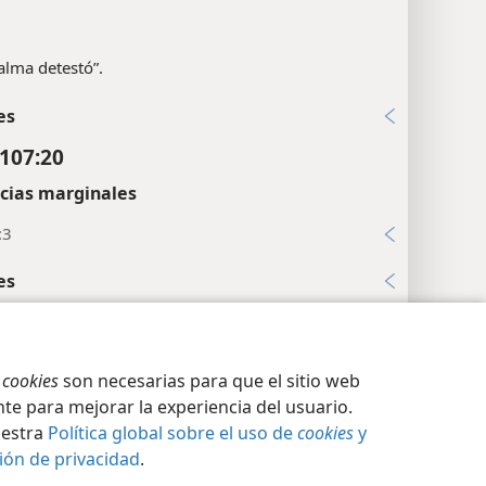
alma detestó”.
es
107:20
cias marginales
:3
es
107:22
cias marginales
ción de privacidad
Iniciar sesión
JW.ORG
s
cookies
son necesarias para que el sitio web
2; Sl 50:14
te para mejorar la experiencia del usuario.
uestra
Política global sobre el uso de
cookies
y
107:23
ión de privacidad
.
cias marginales