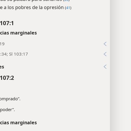
e a los pobres de la opresión
(
41
)
107:1
cias marginales
:19
:34; Sl 103:17
es
107:2
comprado”.
 poder”.
cias marginales