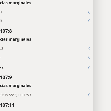
cias marginales
21
:3
107:8
cias marginales
:8
5
es
107:9
cias marginales
10; Is 55:2; Lu 1:53
107:11