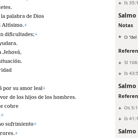
+
Is 35:
letes.
Salmo 
la palabra de Dios
Notas
 Altísimo.
+
n dificultades;
+
*
O “del
yudara.
Referen
a Jehová,
situación.
+
Sl 106
ridad
+
Is 43:5
Salmo 
á por su amor leal
+
Referen
vor de los hijos de los hombres.
de cobre
+
Os 5:1
.
+
+
Is 41:
ho sufrimiento
+
Salmo 
rrores.
+