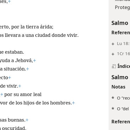
ses,
+
Proteg
Salmo 
rto, por la tierra árida;
Referen
 llevara a una ciudad donde vivir.
+
Lu 18
ue estaban.
+
1Cr 16
ayuda a Jehová,
+
Índic
a situación.
+
Salmo 
ecto
+
Notas
de vivir.
+
á
+
por su amor leal
*
O “re
vor de los hijos de los hombres.
+
*
O “del
sas buenas.
+
Referen
a oscuridad,