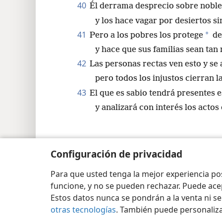
40
Él derrama desprecio sobre noble
y los hace vagar por desiertos s
41
*
Pero a los pobres los protege
de
y hace que sus familias sean ta
42
Las personas rectas ven esto y se 
pero todos los injustos cierran l
43
El que es sabio tendrá presentes e
y analizará con interés los actos
Configuración de privacidad
Copyright
© 2026 Watch Tower Bible and Tract Soc
Para que usted tenga la mejor experiencia p
funcione, y no se pueden rechazar. Puede ace
Estos datos nunca se pondrán a la venta ni se
otras tecnologías
. También puede personaliz