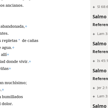
los ancianos.
+
Sl 68:
Salmo 
Referen
 y abandonada,
+
+
Lam 3
ntes.
*
 repletas
de cañas
Salmo 
e agua.
+
Referen
allí
+
+
Is 45:1
ad donde vivir.
+
viñas
+
Salmo 
Referen
ican muchísimo;
+
Jer 2:
.
+
+
Lam 3
n humillados
l dolor.
Salmo 