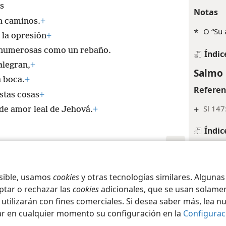
s
Notas
in caminos.
+
*
O “Su 
 la opresión
+
n numerosas como un rebaño.
Índic
alegran,
+
Salmo 
a boca.
+
Referen
stas cosas
+
+
Sl 147
 de amor leal de Jehová.
+
Índic
Salmo 
iety of Pennsylvania
Referen
Condiciones de uso
Política de privacidad
Configura
osible, usamos
cookies
y otras tecnologías similares. Alguna
+
Le 7:1
ptar o rechazar las
cookies
adicionales, que se usan solamen
 utilizarán con fines comerciales. Si desea saber más, lea n
Salmo 
ar en cualquier momento su configuración en la
Configurac
Referen