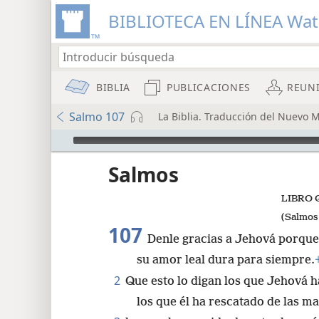
BIBLIOTECA EN LÍNEA Wa
BIBLIA
PUBLICACIONES
REUN
Salmo 107
La Biblia. Traducción del Nuevo 
Audio Player
Salmos
LIBRO 
(Salmos 
107
Denle gracias a Jehová porque
su amor leal dura para siempre.
8
2
Que esto lo digan los que Jehová h
los que él ha rescatado de las m
16