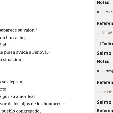
Notas
*
O “el 
Referen
*
saparece su valor.
+
Sl 106
un borracho,
Índic
dad.
+
Salmo 
 le piden ayuda a Jehová,
+
a situación.
Notas
*
O “tro
Referen
s se alegran,
rto.
+
Le 26
á por su amor leal
Salmo 
vor de los hijos de los hombres.
+
Referen
l pueblo congregado,
+