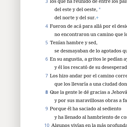
3
los que ha reunido de entre los paí
24
*
del este y del oeste,
del norte y del sur.
+
32
4
Fueron de acá para allá por el desie
no encontraron un camino que los
40
5
Tenían hambre y sed,
se desmayaban de lo agotados q
6
En su angustia, a gritos le pedían 
y él los rescató de su desesperad
7
Los hizo andar por el camino corr
que los llevaría a una ciudad don
8
Que la gente le dé gracias a Jehov
y por sus maravillosas obras a fa
9
Porque él ha saciado al sediento
y ha llenado al hambriento de co
10
Algunos vivían en la más profund