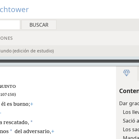
tchtower
IONES
Mundo (edición de estudio)
QUINTO
Conten
107-150)
Dar grac
 él es bueno;
+
Los ll
+
Sació 
*
a rescatado,
Los sa
*
anos
del adversario,
+
Mandab