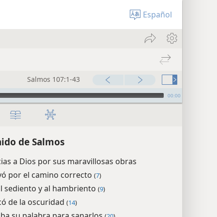
Español
Salmos 107:1-43
00:00
ido de Salmos
ias a Dios por sus maravillosas obras
evó por el camino correcto
(
7
)
al sediento y al hambriento
(
9
)
có de la oscuridad
(
14
)
a su palabra para sanarlos
(
20
)