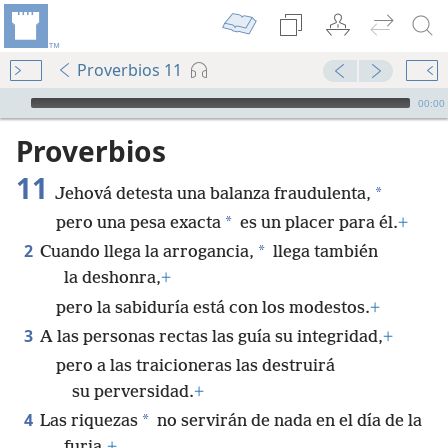
Proverbios 11
Audio Player
00:00
Proverbios
11
*
Jehová detesta una balanza fraudulenta,
*
pero una pesa exacta
es un placer para él.
+
2
*
Cuando llega la arrogancia,
llega también
la deshonra,
+
pero la sabiduría está con los modestos.
+
3
A las personas rectas las guía su integridad,
+
pero a las traicioneras las destruirá
su perversidad.
+
4
*
Las riquezas
no servirán de nada en el día de la
furia,
+