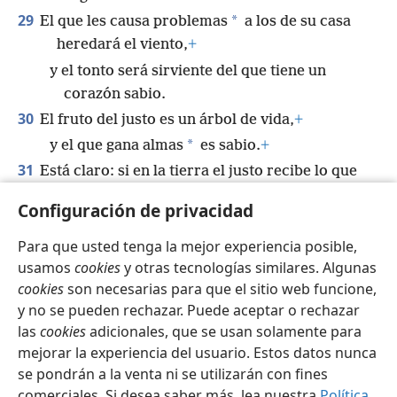
29
*
El que les causa problemas
a los de su casa
heredará el viento,
+
y el tonto será sirviente del que tiene un
corazón sabio.
30
El fruto del justo es un árbol de vida,
+
*
y el que gana almas
es sabio.
+
31
Está claro: si en la tierra el justo recibe lo que
se merece,
Configuración de privacidad
¡cuánto más el malvado y el pecador!
+
Para que usted tenga la mejor experiencia posible,
usamos
cookies
y otras tecnologías similares. Algunas
cookies
son necesarias para que el sitio web funcione,
y no se pueden rechazar. Puede aceptar o rechazar
Español
Compartir
Configuración
las
cookies
adicionales, que se usan solamente para
Copyright
© 2026 Watch Tower Bible and Tract Society of Pennsylvania
mejorar la experiencia del usuario. Estos datos nunca
Condiciones de uso
Política de privacidad
se pondrán a la venta ni se utilizarán con fines
Configuración de privacidad
Iniciar sesión
JW.ORG
comerciales. Si desea saber más, lea nuestra
Política