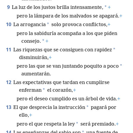
9
*
La luz de los justos brilla intensamente,
+
pero la lámpara de los malvados se apagará.
+
10
*
La arrogancia
solo provoca conflictos,
+
pero la sabiduría acompaña a los que piden
*
consejo.
+
11
*
Las riquezas que se consiguen con rapidez
disminuirán,
+
*
pero las que se van juntando poquito a poco
aumentarán.
12
Las expectativas que tardan en cumplirse
*
enferman
el corazón,
+
pero el deseo cumplido es un árbol de vida.
+
13
*
El que desprecia la instrucción
pagará por
ello,
+
*
pero el que respeta la ley
será premiado.
+
14
*
Las enseñanzas del sabio son
una fuente de