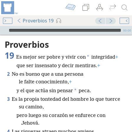
Proverbios 19
Audio Player
00:00
Proverbios
19
*
Es mejor ser pobre y vivir con
integridad
+
que ser insensato y decir mentiras.
+
2
No es bueno que a una persona
le falte conocimiento,
+
*
y el que actúa sin pensar
peca.
3
Es la propia tontedad del hombre lo que tuerce
su camino,
pero luego su corazón se enfurece con
Jehová.
4
Las riquezas atraen muchos amigos,