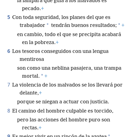
la lámpara que guía a los malvados es
pecado.
+
5
Con toda seguridad, los planes del que es
*
*
trabajador
tendrán buenos resultados;
+
en cambio, todo el que se precipita acabará
en la pobreza.
+
6
Los tesoros conseguidos con una lengua
mentirosa
son como una neblina pasajera, una trampa
*
mortal.
+
7
La violencia de los malvados se los llevará por
delante,
+
porque se niegan a actuar con justicia.
8
El camino del hombre culpable es torcido,
pero las acciones del hombre puro son
rectas.
+
9
*
Es mejor vivir en un rincón de la azotea