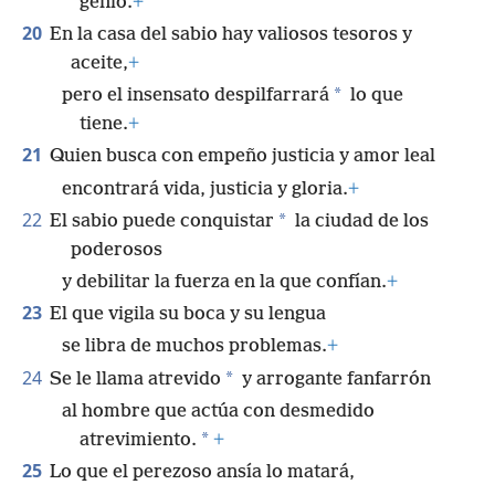
genio.
+
20
En la casa del sabio hay valiosos tesoros y
aceite,
+
*
pero el insensato despilfarrará
lo que
tiene.
+
21
Quien busca con empeño justicia y amor leal
encontrará vida, justicia y gloria.
+
22
*
El sabio puede conquistar
la ciudad de los
poderosos
y debilitar la fuerza en la que confían.
+
23
El que vigila su boca y su lengua
se libra de muchos problemas.
+
24
*
Se le llama atrevido
y arrogante fanfarrón
al hombre que actúa con desmedido
*
atrevimiento.
+
25
Lo que el perezoso ansía lo matará,