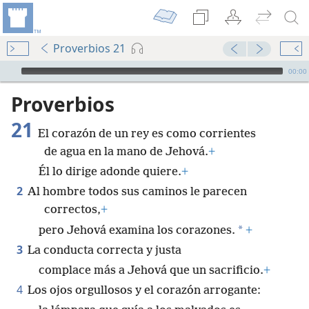
Proverbios 21
Audio Player
00:00
Proverbios
21
El corazón de un rey es como corrientes
de agua en la mano de Jehová.
+
Él lo dirige adonde quiere.
+
2
Al hombre todos sus caminos le parecen
correctos,
+
*
pero Jehová examina los corazones.
+
3
La conducta correcta y justa
complace más a Jehová que un sacrificio.
+
4
Los ojos orgullosos y el corazón arrogante: