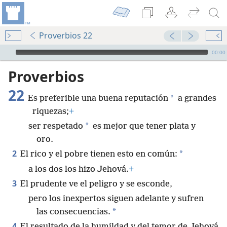
Proverbios 22
Audio Player
00:00
Proverbios
22
*
Es preferible una buena reputación
a grandes
riquezas;
+
*
ser respetado
es mejor que tener plata y
oro.
2
*
El rico y el pobre tienen esto en común:
a los dos los hizo Jehová.
+
3
El prudente ve el peligro y se esconde,
pero los inexpertos siguen adelante y sufren
*
las consecuencias.
4
El resultado de la humildad y del temor de Jehová