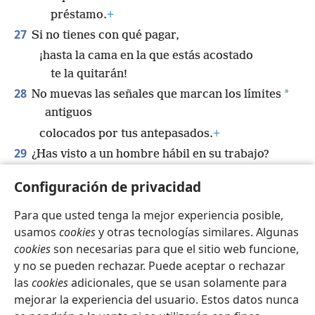
préstamo.
+
27
Si no tienes con qué pagar,
¡hasta la cama en la que estás acostado
te la quitarán!
28
*
No muevas las señales que marcan los límites
antiguos
colocados por tus antepasados.
+
29
¿Has visto a un hombre hábil en su trabajo?
Estará de pie delante de reyes,
+
Configuración de privacidad
no delante de gente común.
Para que usted tenga la mejor experiencia posible,
usamos
cookies
y otras tecnologías similares. Algunas
cookies
son necesarias para que el sitio web funcione,
y no se pueden rechazar. Puede aceptar o rechazar
Español
Compartir
Configuración
las
cookies
adicionales, que se usan solamente para
Copyright
© 2026 Watch Tower Bible and Tract Society of Pennsylvania
mejorar la experiencia del usuario. Estos datos nunca
Condiciones de uso
Política de privacidad