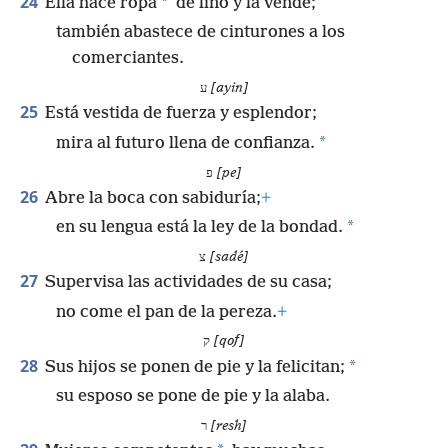
24
*
Ella hace ropa
de lino y la vende;
también abastece de cinturones a los
comerciantes.
ע
[ayin]
25
Está vestida de fuerza y esplendor;
*
mira al futuro llena de confianza.
פ
[pe]
26
Abre la boca con sabiduría;
+
*
en su lengua está la ley de la bondad.
צ
[sadé]
27
Supervisa las actividades de su casa;
no come el pan de la pereza.
+
ק
[qof]
28
*
Sus hijos se ponen de pie y la felicitan;
su esposo se pone de pie y la alaba.
ר
[resh]