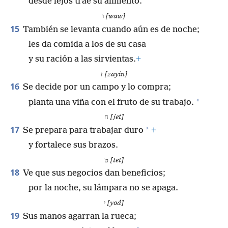
desde lejos trae su alimento.
ו
[waw]
15
También se levanta cuando aún es de noche;
les da comida a los de su casa
y su ración a las sirvientas.
+
ז
[zayin]
16
Se decide por un campo y lo compra;
*
planta una viña con el fruto de su trabajo.
ח
[jet]
17
*
Se prepara para trabajar duro
+
y fortalece sus brazos.
ט
[tet]
18
Ve que sus negocios dan beneficios;
por la noche, su lámpara no se apaga.
י
[yod]
19
Sus manos agarran la rueca;