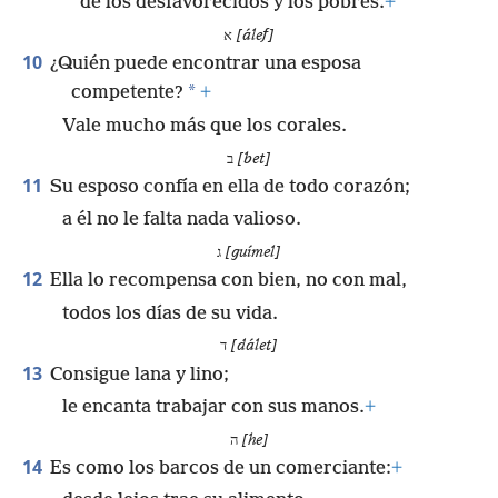
de los desfavorecidos y los pobres.
+
א
[álef]
10
¿Quién puede encontrar una esposa
*
competente?
+
Vale mucho más que los corales.
ב
[bet]
11
Su esposo confía en ella de todo corazón;
a él no le falta nada valioso.
ג
[guímel]
12
Ella lo recompensa con bien, no con mal,
todos los días de su vida.
ד
[dálet]
13
Consigue lana y lino;
le encanta trabajar con sus manos.
+
ה
[he]
14
Es como los barcos de un comerciante:
+