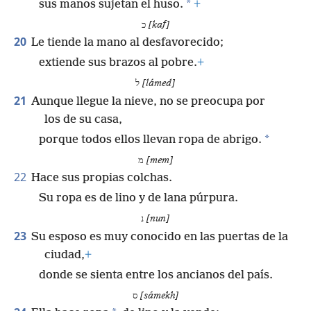
*
sus manos sujetan el huso.
+
כ
[kaf]
20
Le tiende la mano al desfavorecido;
extiende sus brazos al pobre.
+
ל
[lámed]
21
Aunque llegue la nieve, no se preocupa por
los de su casa,
*
porque todos ellos llevan ropa de abrigo.
מ
[mem]
22
Hace sus propias colchas.
Su ropa es de lino y de lana púrpura.
נ
[nun]
23
Su esposo es muy conocido en las puertas de la
ciudad,
+
donde se sienta entre los ancianos del país.
ס
[sámekh]