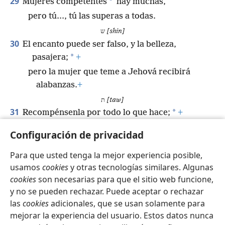
29
*
Mujeres competentes
hay muchas,
pero tú..., tú las superas a todas.
ש
[shin]
30
El encanto puede ser falso, y la belleza,
*
pasajera;
+
pero la mujer que teme a Jehová recibirá
alabanzas.
+
ת
[taw]
31
*
Recompénsenla por todo lo que hace;
+
que sus obras la alaben en la puerta de la
Configuración de privacidad
ciudad.
+
Para que usted tenga la mejor experiencia posible,
usamos
cookies
y otras tecnologías similares. Algunas
cookies
son necesarias para que el sitio web funcione,
y no se pueden rechazar. Puede aceptar o rechazar
Español
Compartir
Configuración
las
cookies
adicionales, que se usan solamente para
Copyright
© 2026 Watch Tower Bible and Tract Society of Pennsylvania
mejorar la experiencia del usuario. Estos datos nunca
Condiciones de uso
Política de privacidad