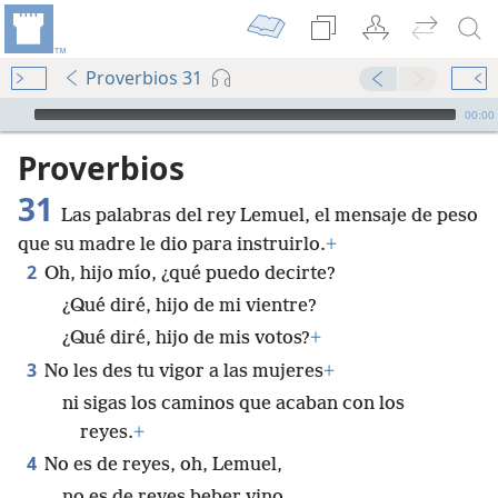
Proverbios 31
Audio Player
00:00
Proverbios
31
Las palabras del rey Lemuel, el mensaje de peso
que su madre le dio para instruirlo.
+
2
Oh, hijo mío, ¿qué puedo decirte?
¿Qué diré, hijo de mi vientre?
¿Qué diré, hijo de mis votos?
+
3
No les des tu vigor a las mujeres
+
ni sigas los caminos que acaban con los
reyes.
+
4
No es de reyes, oh, Lemuel,
no es de reyes beber vino