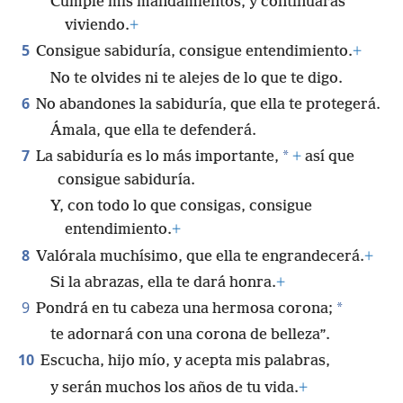
Cumple mis mandamientos, y continuarás
viviendo.
+
5
Consigue sabiduría, consigue entendimiento.
+
No te olvides ni te alejes de lo que te digo.
6
No abandones la sabiduría, que ella te protegerá.
Ámala, que ella te defenderá.
7
*
La sabiduría es lo más importante,
+
así que
consigue sabiduría.
Y, con todo lo que consigas, consigue
entendimiento.
+
8
Valórala muchísimo, que ella te engrandecerá.
+
Si la abrazas, ella te dará honra.
+
9
*
Pondrá en tu cabeza una hermosa corona;
te adornará con una corona de belleza”.
10
Escucha, hijo mío, y acepta mis palabras,
y serán muchos los años de tu vida.
+