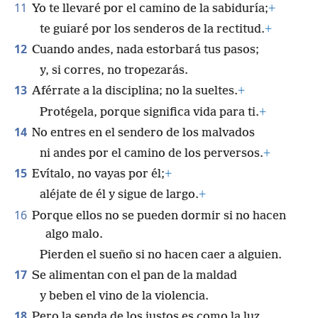
11
Yo te llevaré por el camino de la sabiduría;
+
te guiaré por los senderos de la rectitud.
+
12
Cuando andes, nada estorbará tus pasos;
y, si corres, no tropezarás.
13
Aférrate a la disciplina; no la sueltes.
+
Protégela, porque significa vida para ti.
+
14
No entres en el sendero de los malvados
ni andes por el camino de los perversos.
+
15
Evítalo, no vayas por él;
+
aléjate de él y sigue de largo.
+
16
Porque ellos no se pueden dormir si no hacen
algo malo.
Pierden el sueño si no hacen caer a alguien.
17
Se alimentan con el pan de la maldad
y beben el vino de la violencia.
18
Pero la senda de los justos es como la luz