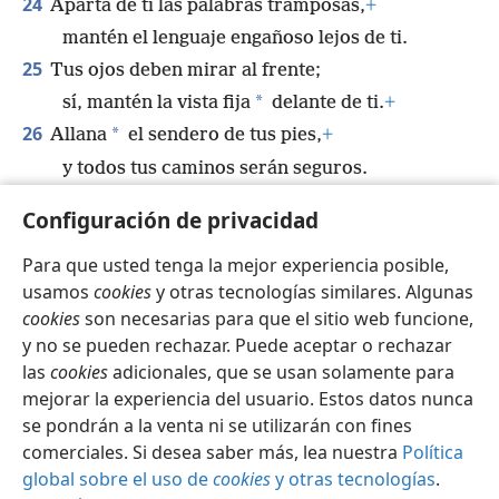
24
Aparta de ti las palabras tramposas,
+
mantén el lenguaje engañoso lejos de ti.
25
Tus ojos deben mirar al frente;
*
sí, mantén la vista fija
delante de ti.
+
26
*
Allana
el sendero de tus pies,
+
y todos tus caminos serán seguros.
27
No te desvíes ni a la derecha ni a la izquierda.
+
Configuración de privacidad
Aleja tus pies de la maldad.
Para que usted tenga la mejor experiencia posible,
usamos
cookies
y otras tecnologías similares. Algunas
cookies
son necesarias para que el sitio web funcione,
y no se pueden rechazar. Puede aceptar o rechazar
Español
Compartir
Configuración
las
cookies
adicionales, que se usan solamente para
Copyright
© 2026 Watch Tower Bible and Tract Society of Pennsylvania
mejorar la experiencia del usuario. Estos datos nunca
Condiciones de uso
Política de privacidad
se pondrán a la venta ni se utilizarán con fines
Configuración de privacidad
Iniciar sesión
JW.ORG
comerciales. Si desea saber más, lea nuestra
Política
global sobre el uso de
cookies
y otras tecnologías
.