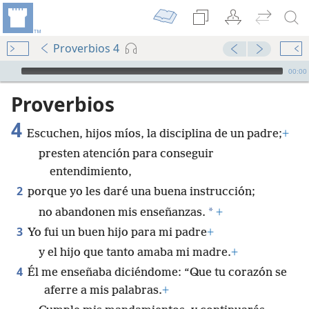
Proverbios 4
Audio Player
00:00
Proverbios
4
Escuchen, hijos míos, la disciplina de un padre;
+
presten atención para conseguir
entendimiento,
2
porque yo les daré una buena instrucción;
*
no abandonen mis enseñanzas.
+
3
Yo fui un buen hijo para mi padre
+
y el hijo que tanto amaba mi madre.
+
4
Él me enseñaba diciéndome: “Que tu corazón se
aferre a mis palabras.
+