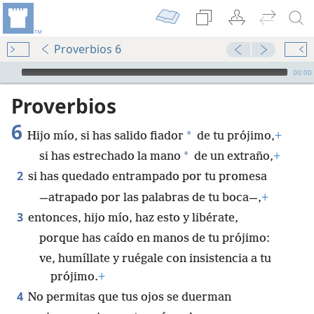
Proverbios 6
Audio Player
00:00
Proverbios
6
*
Hijo mío, si has salido fiador
de tu prójimo,
+
*
si has estrechado la mano
de un extraño,
+
2
si has quedado entrampado por tu promesa
—atrapado por las palabras de tu boca—,
+
3
entonces, hijo mío, haz esto y libérate,
porque has caído en manos de tu prójimo:
ve, humíllate y ruégale con insistencia a tu
prójimo.
+
4
No permitas que tus ojos se duerman