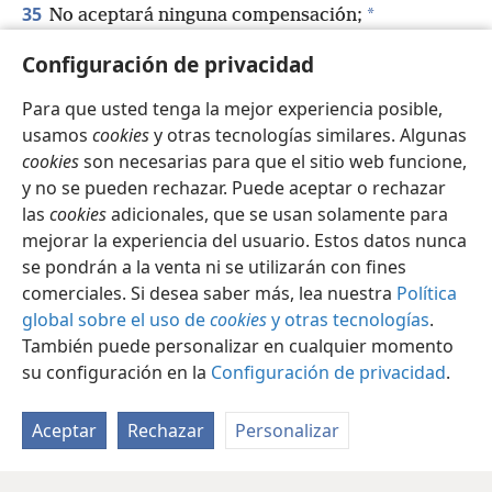
35
*
No aceptará ninguna compensación;
no importa el valor del regalo que le hagas,
Configuración de privacidad
él no se calmará.
Para que usted tenga la mejor experiencia posible,
usamos
cookies
y otras tecnologías similares. Algunas
cookies
son necesarias para que el sitio web funcione,
y no se pueden rechazar. Puede aceptar o rechazar
Español
Compartir
Configuración
las
cookies
adicionales, que se usan solamente para
Copyright
© 2026 Watch Tower Bible and Tract Society of Pennsylvania
mejorar la experiencia del usuario. Estos datos nunca
Condiciones de uso
Política de privacidad
se pondrán a la venta ni se utilizarán con fines
Configuración de privacidad
Iniciar sesión
JW.ORG
comerciales. Si desea saber más, lea nuestra
Política
global sobre el uso de
cookies
y otras tecnologías
.
También puede personalizar en cualquier momento
su configuración en la
Configuración de privacidad
.
Aceptar
Rechazar
Personalizar