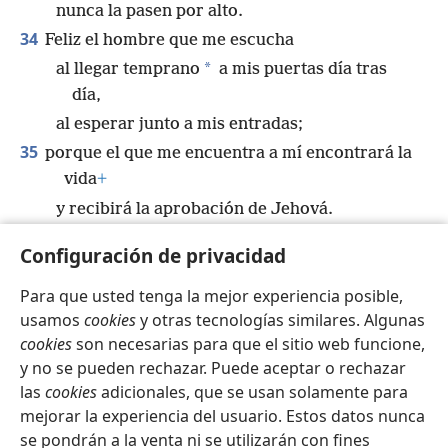
nunca la pasen por alto.
34
Feliz el hombre que me escucha
*
al llegar temprano
a mis puertas día tras
día,
al esperar junto a mis entradas;
35
porque el que me encuentra a mí encontrará la
vida
+
y recibirá la aprobación de Jehová.
36
Pero el que me ignora se hace daño a sí mismo,
Configuración de privacidad
y los que me odian aman la muerte”.
+
Para que usted tenga la mejor experiencia posible,
usamos
cookies
y otras tecnologías similares. Algunas
cookies
son necesarias para que el sitio web funcione,
y no se pueden rechazar. Puede aceptar o rechazar
Español
Compartir
Configuración
las
cookies
adicionales, que se usan solamente para
Copyright
© 2026 Watch Tower Bible and Tract Society of Pennsylvania
mejorar la experiencia del usuario. Estos datos nunca
Condiciones de uso
Política de privacidad
se pondrán a la venta ni se utilizarán con fines
Configuración de privacidad
Iniciar sesión
JW.ORG