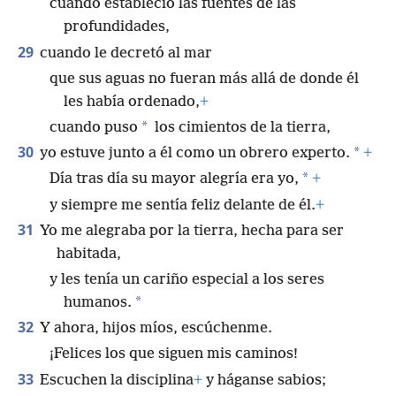
cuando estableció las fuentes de las
profundidades,
29
cuando le decretó al mar
que sus aguas no fueran más allá de donde él
les había ordenado,
+
*
cuando puso
los cimientos de la tierra,
30
*
yo estuve junto a él como un obrero experto.
+
*
Día tras día su mayor alegría era yo,
+
y siempre me sentía feliz delante de él.
+
31
Yo me alegraba por la tierra, hecha para ser
habitada,
y les tenía un cariño especial a los seres
*
humanos.
32
Y ahora, hijos míos, escúchenme.
¡Felices los que siguen mis caminos!
33
Escuchen la disciplina
+
y háganse sabios;