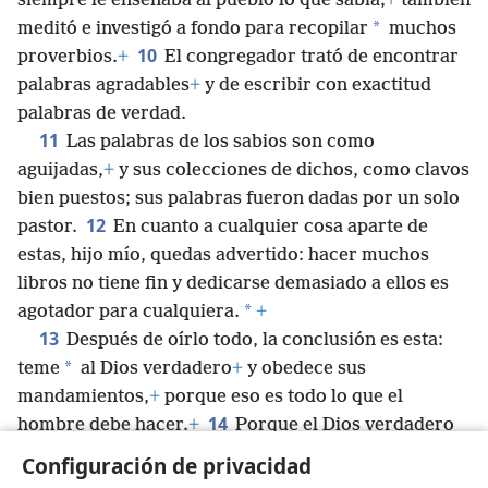
siempre le enseñaba al pueblo lo que sabía;
+
también
*
meditó e investigó a fondo para recopilar
muchos
10
proverbios.
+
El congregador trató de encontrar
palabras agradables
+
y de escribir con exactitud
palabras de verdad.
11
Las palabras de los sabios son como
aguijadas,
+
y sus colecciones de dichos, como clavos
bien puestos; sus palabras fueron dadas por un solo
12
pastor.
En cuanto a cualquier cosa aparte de
estas, hijo mío, quedas advertido: hacer muchos
libros no tiene fin y dedicarse demasiado a ellos es
*
agotador para cualquiera.
+
13
Después de oírlo todo, la conclusión es esta:
*
teme
al Dios verdadero
+
y obedece sus
mandamientos,
+
porque eso es todo lo que el
14
hombre debe hacer.
+
Porque el Dios verdadero
juzgará todas las acciones, incluso todas las cosas
Configuración de privacidad
ocultas, para determinar si son buenas o malas.
+