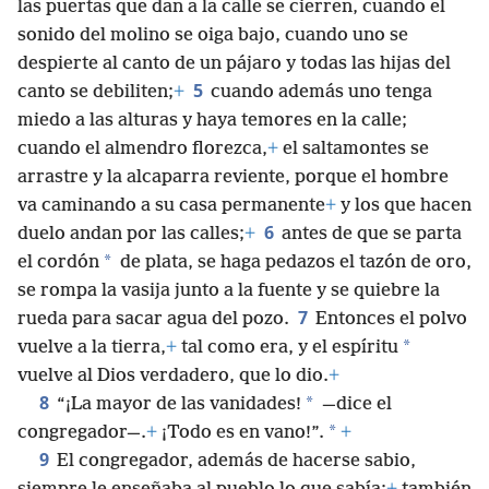
las puertas que dan a la calle se cierren, cuando el
sonido del molino se oiga bajo, cuando uno se
despierte al canto de un pájaro y todas las hijas del
5
canto se debiliten;
+
cuando además uno tenga
miedo a las alturas y haya temores en la calle;
cuando el almendro florezca,
+
el saltamontes se
arrastre y la alcaparra reviente, porque el hombre
va caminando a su casa permanente
+
y los que hacen
6
duelo andan por las calles;
+
antes de que se parta
*
el cordón
de plata, se haga pedazos el tazón de oro,
se rompa la vasija junto a la fuente y se quiebre la
7
rueda para sacar agua del pozo.
Entonces el polvo
*
vuelve a la tierra,
+
tal como era, y el espíritu
vuelve al Dios verdadero, que lo dio.
+
8
*
“¡La mayor de las vanidades!
—dice el
*
congregador—.
+
¡Todo es en vano!”.
+
9
El congregador, además de hacerse sabio,