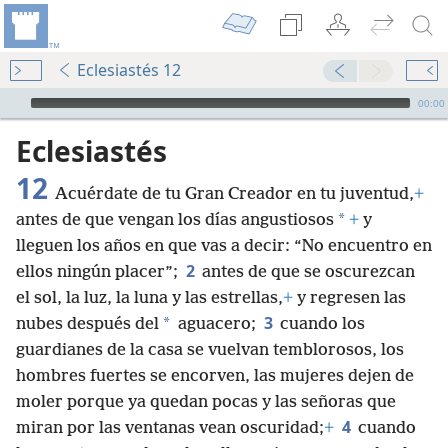
Eclesiastés 12
Audio Player
00:00
Eclesiastés
12
Acuérdate de tu Gran Creador en tu juventud,
+
*
antes de que vengan los días angustiosos
+
y
lleguen los años en que vas a decir: “No encuentro en
2
ellos ningún placer”;
antes de que se oscurezcan
el sol, la luz, la luna y las estrellas,
+
y regresen las
3
*
nubes después del
aguacero;
cuando los
guardianes de la casa se vuelvan temblorosos, los
hombres fuertes se encorven, las mujeres dejen de
moler porque ya quedan pocas y las señoras que
4
miran por las ventanas vean oscuridad;
+
cuando