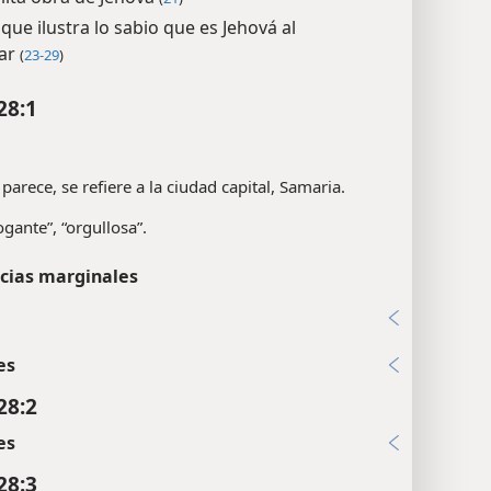
que ilustra lo sabio que es Jehová al
nar
(
23-29
)
28:1
parece, se refiere a la ciudad capital, Samaria.
ogante”, “orgullosa”.
cias marginales
es
28:2
es
28:3