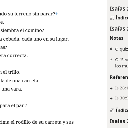
Isaías 
ndo su terreno sin parar?
+
Índic
e,
Isaías 
y siembra el comino?
Notas
 la cebada, cada uno en su lugar,
las?
*
O quiz
ra correcta.
*
O “Seo
los mu
el trillo,
+
Referen
da de una carreta.
+
Is 28:
n una vara,
+
Is 30:
para el pan?
Índic
Isaías 
ima el rodillo de su carreta y sus