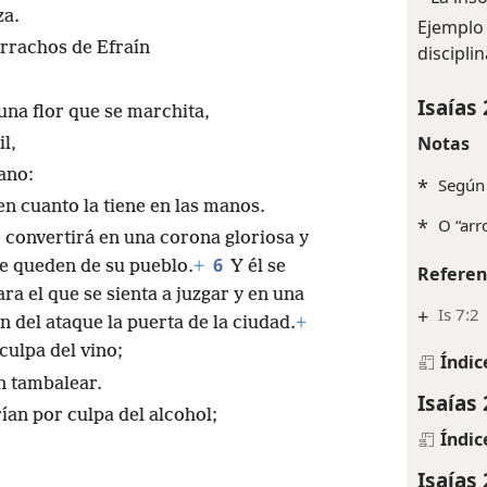
za.
Ejemplo 
rrachos de Efraín
discipli
Isaías 
una flor que se marchita,
Notas
il,
ano:
*
Según 
 en cuanto la tiene en las manos.
*
O “arr
e convertirá en una corona gloriosa y
6
e queden de su pueblo.
+
Y él se
Referen
ara el que se sienta a juzgar y en una
+
Is 7:2
 del ataque la puerta de la ciudad.
+
culpa del vino;
Índic
n tambalear.
Isaías 
ían por culpa del alcohol;
Índic
Isaías 