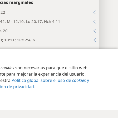
cias marginales
:22
42; Mr 12:10; Lu 20:17; Hch 4:11
9, 20
3; 10:11; 1Pe 2:4, 6
es
28:17
ción de privacidad
Iniciar sesión
JW.ORG
s
cookies
son necesarias para que el sitio web
te para mejorar la experiencia del usuario.
plomada”.
uestra
Política global sobre el uso de
cookies
y
ión de privacidad
.
cias marginales
1:13
:20