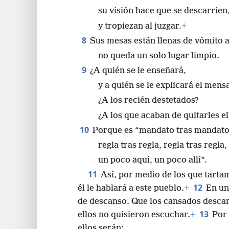
su visión hace que se descarríen
y tropiezan al juzgar.
+
8
Sus mesas están llenas de vómito a
no queda un solo lugar limpio.
9
¿A quién se le enseñará,
y a quién se le explicará el mens
¿A los recién destetados?
¿A los que acaban de quitarles e
10
Porque es “mandato tras mandato
regla tras regla, regla tras regla,
un poco aquí, un poco allí”.
11
Así, por medio de los que tart
12
él le hablará a este pueblo.
+
En una
de descanso. Que los cansados descans
13
ellos no quisieron escuchar.
+
Por 
ellos serán: