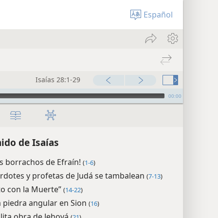
Español
Isaías 28:1-29
00:00
ido de Isaías
os borrachos de Efraín!
(
1-6
)
rdotes y profetas de Judá se tambalean
(
7-13
)
to con la Muerte”
(
14-22
)
a piedra angular en Sion
(
16
)
ólita obra de Jehová
(
21
)