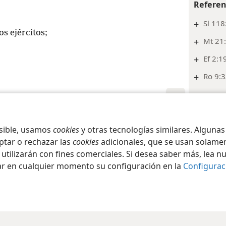
Referen
+
Sl 118
s ejércitos;
+
Mt 21:
+
Ef 2:1
+
Ro 9:3
Índic
Isaías 
iety of Pennsylvania
Condiciones de uso
Política de privacidad
Configura
osible, usamos
cookies
y otras tecnologías similares. Alguna
Notas
ptar o rechazar las
cookies
adicionales, que se usan solamen
*
O “la 
 utilizarán con fines comerciales. Si desea saber más, lea n
ar en cualquier momento su configuración en la
Configurac
Referen
+
2Re 2
+
Jer 11