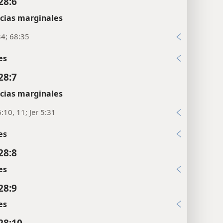
28:6
cias marginales
34; 68:35
es
28:7
cias marginales
:10, 11; Jer 5:31
es
28:8
es
28:9
es
28:10