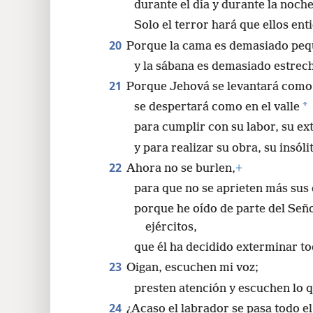
durante el día y durante la noche
Solo el terror hará que ellos ent
20
Porque la cama es demasiado pequ
y la sábana es demasiado estrec
21
Porque Jehová se levantará como 
*
se despertará como en el valle
para cumplir con su labor, su ex
y para realizar su obra, su insóli
22
Ahora no se burlen,
+
para que no se aprieten más sus
porque he oído de parte del Señ
ejércitos,
que él ha decidido exterminar tod
23
Oigan, escuchen mi voz;
presten atención y escuchen lo q
24
¿Acaso el labrador se pasa todo e