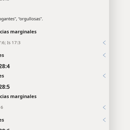
ogantes”, “orgullosas”.
cias marginales
:6; Is 17:3
es
28:4
es
28:5
cias marginales
16
es