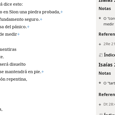
 dice esto:
Notas
 en Sion una piedra probada,
+
*
O “cor
fundamento seguro.
+
medir 
sa del pánico.
+
Referen
 de medir
+
+
2Re 21
 mentiras
Índic
te.
Isaías 
será disuelto
se mantendrá en pie.
+
Notas
ión repentina,
*
O “tar
Referen
+
Dt 28:
a,