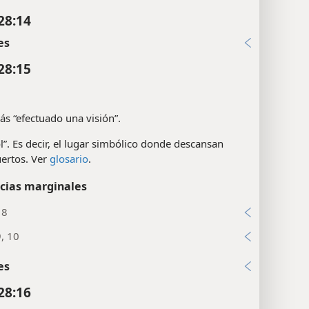
28:14
es
28:15
ás “efectuado una visión”.
l”. Es decir, el lugar simbólico donde descansan
ertos. Ver
glosario
.
cias marginales
18
9, 10
es
28:16