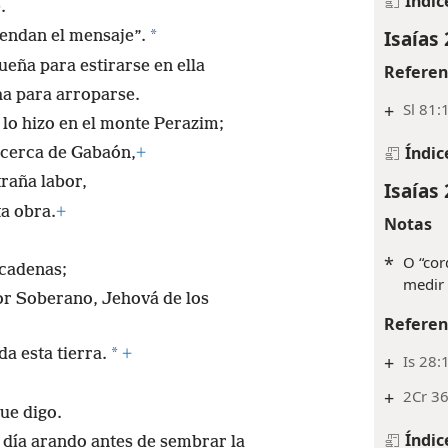
Índic
.
Isaías 
*
iendan el mensaje”.
eña para estirarse en ella
Referen
ha para arroparse.
+
Sl 81:
lo hizo en el monte Perazim;
Índic
cerca de Gabaón,
+
traña labor,
Isaías 
ta obra.
+
Notas
*
O “cor
 cadenas;
medir 
or Soberano, Jehová de los
Referen
*
a esta tierra.
+
+
Is 28:
+
2Cr 36
ue digo.
Índic
l día arando antes de sembrar la