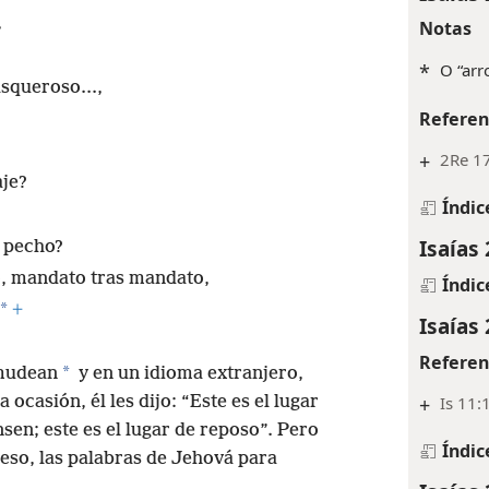
,
Notas
*
O “arr
squeroso...,
Referen
+
2Re 17
aje?
Índic
Isaías 
l pecho?
, mandato tras mandato,
Índic
*
+
Isaías 
Referen
*
amudean
y en un idioma extranjero,
+
Is 11:
 ocasión, él les dijo: “Este es el lugar
en; este es el lugar de reposo”. Pero
Índic
eso, las palabras de Jehová para