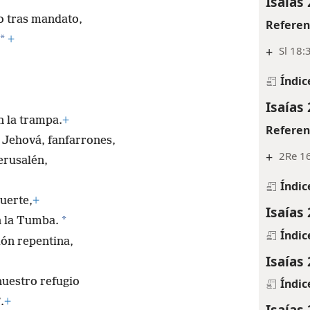
Isaías 
 tras mandato,
Referen
*
+
+
Sl 18:
Índic
Isaías 
n la trampa.
+
Referen
e Jehová, fanfarrones,
+
2Re 16
erusalén,
Índic
uerte,
+
Isaías 
*
 la Tumba.
Índic
ión repentina,
Isaías 
uestro refugio
Índic
.
+
Isaías 