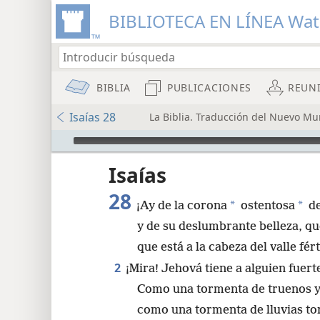
BIBLIOTECA EN LÍNEA Wa
BIBLIA
PUBLICACIONES
REUN
Isaías 28
La Biblia. Traducción del Nuevo Mu
Audio Player
Isaías
28
*
*
¡Ay de la corona
ostentosa
de
y de su deslumbrante belleza, qu
que está a la cabeza del valle fér
2
8
¡Mira! Jehová tiene a alguien fuert
Como una tormenta de truenos y 
16
como una tormenta de lluvias to