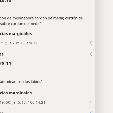
dón de medir sobre cordón de medir, cordón de
sobre cordón de medir”.
cias marginales
:13; Is 28:17; Lam 2:8
es
28:11
tamudean con los labios”.
cias marginales
49, 50; Jer 5:15; 1Co 14:21