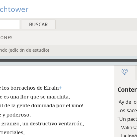
tchtower
IONES
ndo (edición de estudio)
 los borrachos de Efraín
+
Conten
e es una flor que se marchita,
¡Ay de l
til de la gente dominada por el vino!
Los sace
e y poderoso.
“Un pac
granizo, un destructivo ventarrón,
Valios
rrenciales,
La ins