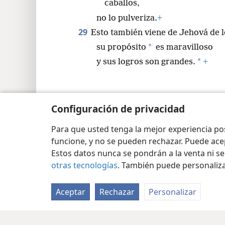
caballos,
no lo pulveriza.
+
29
Esto también viene de Jehová de lo
*
su propósito
es maravilloso
*
y sus logros son grandes.
+
Configuración de privacidad
Copyright
© 2026 Watch Tower Bible and Tract Soc
Para que usted tenga la mejor experiencia p
funcione, y no se pueden rechazar. Puede ace
Estos datos nunca se pondrán a la venta ni se
otras tecnologías
. También puede personaliz
Aceptar
Rechazar
Personalizar