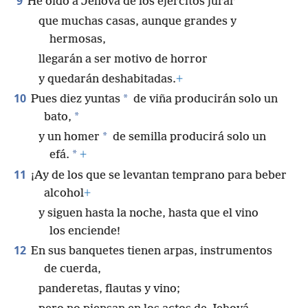
9
He oído a Jehová de los ejércitos jurar
que muchas casas, aunque grandes y
hermosas,
llegarán a ser motivo de horror
y quedarán deshabitadas.
+
10
*
Pues diez yuntas
de viña producirán solo un
*
bato,
*
y un homer
de semilla producirá solo un
*
efá.
+
11
¡Ay de los que se levantan temprano para beber
alcohol
+
y siguen hasta la noche, hasta que el vino
los enciende!
12
En sus banquetes tienen arpas, instrumentos
de cuerda,
panderetas, flautas y vino;