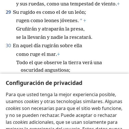
y sus ruedas, como una tempestad de viento.
+
29
Su rugido es como el de un león;
*
rugen como leones jóvenes.
+
Gruñirán y atraparán la presa,
se la llevarán y nadie la rescatará.
30
En aquel día rugirán sobre ella
como ruge el mar.
+
Todo el que observe la tierra verá una
oscuridad angustiosa;
hasta la luz se ha oscurecido debido a las
Configuración de privacidad
nubes.
+
Para que usted tenga la mejor experiencia posible,
usamos
cookies
y otras tecnologías similares. Algunas
cookies
son necesarias para que el sitio web funcione,
y no se pueden rechazar. Puede aceptar o rechazar
Español
Compartir
Configuración
las
cookies
adicionales, que se usan solamente para
Copyright
© 2026 Watch Tower Bible and Tract Society of Pennsylvania