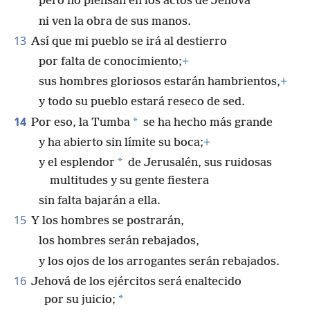
pero no piensan en los actos de Jehová
ni ven la obra de sus manos.
13
Así que mi pueblo se irá al destierro
por falta de conocimiento;
+
sus hombres gloriosos estarán hambrientos,
+
y todo su pueblo estará reseco de sed.
14
*
Por eso, la Tumba
se ha hecho más grande
y ha abierto sin límite su boca;
+
*
y el esplendor
de Jerusalén, sus ruidosas
multitudes y su gente fiestera
sin falta bajarán a ella.
15
Y los hombres se postrarán,
los hombres serán rebajados,
y los ojos de los arrogantes serán rebajados.
16
Jehová de los ejércitos será enaltecido
*
por su juicio;