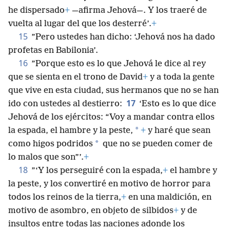
he dispersado
+
—afirma Jehová—. Y los traeré de
vuelta al lugar del que los desterré’.
+
15
”Pero ustedes han dicho: ‘Jehová nos ha dado
profetas en Babilonia’.
16
”Porque esto es lo que Jehová le dice al rey
que se sienta en el trono de David
+
y a toda la gente
que vive en esta ciudad, sus hermanos que no se han
17
ido con ustedes al destierro:
‘Esto es lo que dice
Jehová de los ejércitos: “Voy a mandar contra ellos
*
la espada, el hambre y la peste,
+
y haré que sean
*
como higos podridos
que no se pueden comer de
lo malos que son”’.
+
18
”‘Y los perseguiré con la espada,
+
el hambre y
la peste, y los convertiré en motivo de horror para
todos los reinos de la tierra,
+
en una maldición, en
motivo de asombro, en objeto de silbidos
+
y de
insultos entre todas las naciones adonde los