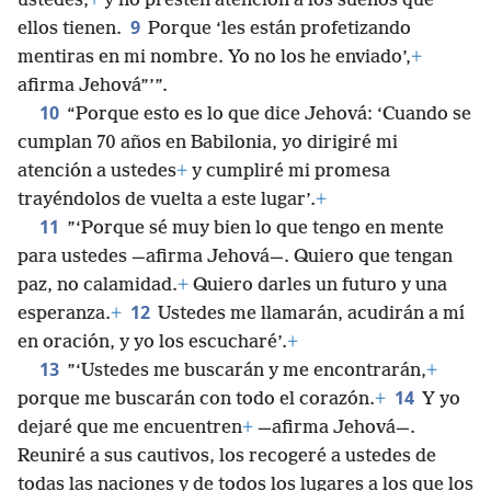
ustedes,
+
y no presten atención a los sueños que
9
ellos tienen.
Porque ‘les están profetizando
mentiras en mi nombre. Yo no los he enviado’,
+
afirma Jehová”’”.
10
“Porque esto es lo que dice Jehová: ‘Cuando se
cumplan 70 años en Babilonia, yo dirigiré mi
atención a ustedes
+
y cumpliré mi promesa
trayéndolos de vuelta a este lugar’.
+
11
”‘Porque sé muy bien lo que tengo en mente
para ustedes —afirma Jehová—. Quiero que tengan
paz, no calamidad.
+
Quiero darles un futuro y una
12
esperanza.
+
Ustedes me llamarán, acudirán a mí
en oración, y yo los escucharé’.
+
13
”‘Ustedes me buscarán y me encontrarán,
+
14
porque me buscarán con todo el corazón.
+
Y yo
dejaré que me encuentren
+
—afirma Jehová—.
Reuniré a sus cautivos, los recogeré a ustedes de
todas las naciones y de todos los lugares a los que los