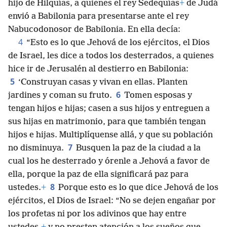
hijo de Hilquías, a quienes el rey Sedequías
+
de Judá
envió a Babilonia para presentarse ante el rey
Nabucodonosor de Babilonia. En ella decía:
4
“Esto es lo que Jehová de los ejércitos, el Dios
de Israel, les dice a todos los desterrados, a quienes
hice ir de Jerusalén al destierro en Babilonia:
5
‘Construyan casas y vivan en ellas. Planten
6
jardines y coman su fruto.
Tomen esposas y
tengan hijos e hijas; casen a sus hijos y entreguen a
sus hijas en matrimonio, para que también tengan
hijos e hijas. Multiplíquense allá, y que su población
7
no disminuya.
Busquen la paz de la ciudad a la
cual los he desterrado y órenle a Jehová a favor de
ella, porque la paz de ella significará paz para
8
ustedes.
+
Porque esto es lo que dice Jehová de los
ejércitos, el Dios de Israel: “No se dejen engañar por
los profetas ni por los adivinos que hay entre