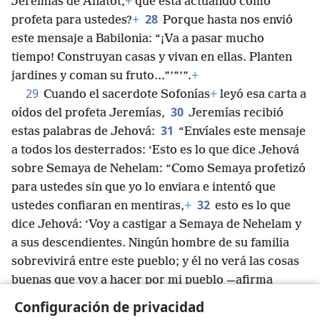
Jeremías de Anatot,
+
que está actuando como
28
profeta para ustedes?
+
Porque hasta nos envió
este mensaje a Babilonia: “¡Va a pasar mucho
tiempo! Construyan casas y vivan en ellas. Planten
jardines y coman su fruto...”’”’”.
+
29
Cuando el sacerdote Sofonías
+
leyó esa carta a
30
oídos del profeta Jeremías,
Jeremías recibió
31
estas palabras de Jehová:
“Envíales este mensaje
a todos los desterrados: ‘Esto es lo que dice Jehová
sobre Semaya de Nehelam: “Como Semaya profetizó
para ustedes sin que yo lo enviara e intentó que
32
ustedes confiaran en mentiras,
+
esto es lo que
dice Jehová: ‘Voy a castigar a Semaya de Nehelam y
a sus descendientes. Ningún hombre de su familia
sobrevivirá entre este pueblo; y él no verá las cosas
buenas que voy a hacer por mi pueblo —afirma
Jehová— porque ha promovido la rebelión contra
Configuración de privacidad
Jehová’”’”.