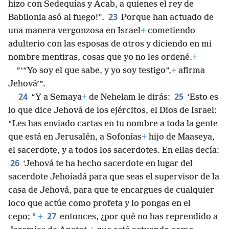
hizo con Sedequías y Acab, a quienes el rey de
23
Babilonia asó al fuego!”.
Porque han actuado de
una manera vergonzosa en Israel
+
cometiendo
adulterio con las esposas de otros y diciendo en mi
nombre mentiras, cosas que yo no les ordené.
+
”’“Yo soy el que sabe, y yo soy testigo”,
+
afirma
Jehová’”.
24
25
“Y a Semaya
+
de Nehelam le dirás:
‘Esto es
lo que dice Jehová de los ejércitos, el Dios de Israel:
“Les has enviado cartas en tu nombre a toda la gente
que está en Jerusalén, a Sofonías
+
hijo de Maaseya,
el sacerdote, y a todos los sacerdotes. En ellas decía:
26
‘Jehová te ha hecho sacerdote en lugar del
sacerdote Jehoiadá para que seas el supervisor de la
casa de Jehová, para que te encargues de cualquier
loco que actúe como profeta y lo pongas en el
27
*
cepo;
+
entonces, ¿por qué no has reprendido a