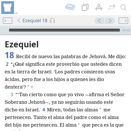
Ezequiel 18
Audio Player
00:00
Ezequiel
18
Recibí de nuevo las palabras de Jehová. Me dijo:
2
“¿Qué significa este proverbio que ustedes dicen
en la tierra de Israel: ‘Los padres comieron uvas
ácidas, pero fue a los hijos a quienes les dio
*
dentera’?
+
3
”‘Tan cierto como que yo vivo —afirma el Señor
Soberano Jehová—, ya no seguirán usando este
4
*
dicho en Israel.
Miren, todas las almas
me
pertenecen. Tanto el alma del padre como el alma
*
del hijo me pertenecen. El alma
que peca es la que