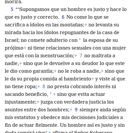
morirá.
5
”’Supongamos que un hombre es justo y hace lo
6
que es justo y correcto.
No come lo que se
sacrifica a ídolos en las montañas;
+
no levanta su
mirada hacia los ídolos repugnantes de la casa de
*
Israel; no comete adulterio con
la esposa de su
prójimo
+
ni tiene relaciones sexuales con una mujer
7
que está con la menstruación;
+
no maltrata a
nadie,
+
sino que le devuelve a su deudor lo que este
le dio como garantía;
+
no le roba a nadie,
+
sino que
le da su propia comida al hambriento
+
y viste al que
8
no tiene ropa;
+
no presta cobrando interés ni
*
sacando beneficio,
+
sino que evita actuar
injustamente;
+
juzga con verdadera justicia los
9
asuntos entre dos hombres;
+
siempre anda según
mis estatutos y obedece mis decisiones judiciales a
fin de actuar fielmente. Un hombre así es justo y sin