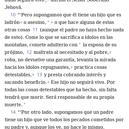
duda seguirá vivo’,
+
afirma el Señor Soberano
Jehová.
10
”‘Pero supongamos que él tiene un hijo que es
*
ladrón
+
o asesino,
+
o que hace alguna de estas
11
otras cosas
(aunque el padre no haya hecho nada
de esto). Come lo que se sacrifica a ídolos en las
*
montañas, comete adulterio con
la esposa de su
12
prójimo,
maltrata al necesitado y al pobre,
+
roba, no devuelve una garantía, levanta la mirada
hacia los ídolos repugnantes,
+
practica cosas
13
detestables,
+
y presta cobrando interés y
sacando beneficio.
+
Ese hijo no seguirá vivo. Por
todas las cosas detestables que ha hecho, sin falta
tendrá que morir. Será responsable de su propia
*
muerte.
14
”’Por otro lado, supongamos que un padre
tiene un hijo que ve todos los pecados cometidos por
su padre y, aunque los ve, no hace lo mismo.