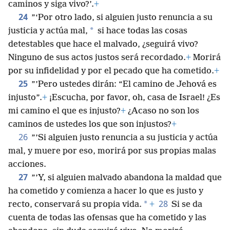
caminos y siga vivo?’.
+
24
”‘Por otro lado, si alguien justo renuncia a su
*
justicia y actúa mal,
si hace todas las cosas
detestables que hace el malvado, ¿seguirá vivo?
Ninguno de sus actos justos será recordado.
+
Morirá
por su infidelidad y por el pecado que ha cometido.
+
25
”’Pero ustedes dirán: “El camino de Jehová es
injusto”.
+
¡Escucha, por favor, oh, casa de Israel! ¿Es
mi camino el que es injusto?
+
¿Acaso no son los
caminos de ustedes los que son injustos?
+
26
”’Si alguien justo renuncia a su justicia y actúa
mal, y muere por eso, morirá por sus propias malas
acciones.
27
”’Y, si alguien malvado abandona la maldad que
ha cometido y comienza a hacer lo que es justo y
28
*
recto, conservará su propia vida.
+
Si se da
cuenta de todas las ofensas que ha cometido y las