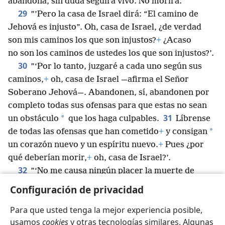
abandona, sin duda seguirá vivo. No morirá.
29
”’Pero la casa de Israel dirá: “El camino de
Jehová es injusto”. Oh, casa de Israel, ¿de verdad
son mis caminos los que son injustos?
+
¿Acaso
no son los caminos de ustedes los que son injustos?’.
30
”‘Por lo tanto, juzgaré a cada uno según sus
caminos,
+
oh, casa de Israel —afirma el Señor
Soberano Jehová—. Abandonen, sí, abandonen por
completo todas sus ofensas para que estas no sean
31
*
un obstáculo
que los haga culpables.
Líbrense
*
de todas las ofensas que han cometido
+
y consigan
un corazón nuevo y un espíritu nuevo.
+
Pues ¿por
qué deberían morir,
+
oh, casa de Israel?’.
32
”‘No me causa ningún placer la muerte de
nadie
+
—afirma el Señor Soberano Jehová—. Así que
Configuración de privacidad
regresen a mí y vivan’”.
+
Para que usted tenga la mejor experiencia posible,
usamos
cookies
y otras tecnologías similares. Algunas