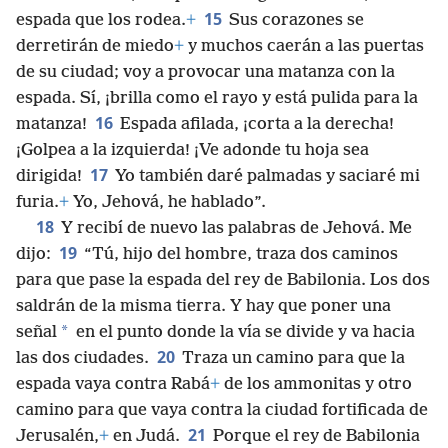
15
espada que los rodea.
+
Sus corazones se
derretirán de miedo
+
y muchos caerán a las puertas
de su ciudad; voy a provocar una matanza con la
espada. Sí, ¡brilla como el rayo y está pulida para la
16
matanza!
Espada afilada, ¡corta a la derecha!
¡Golpea a la izquierda! ¡Ve adonde tu hoja sea
17
dirigida!
Yo también daré palmadas y saciaré mi
furia.
+
Yo, Jehová, he hablado”.
18
Y recibí de nuevo las palabras de Jehová. Me
19
dijo:
“Tú, hijo del hombre, traza dos caminos
para que pase la espada del rey de Babilonia. Los dos
saldrán de la misma tierra. Y hay que poner una
*
señal
en el punto donde la vía se divide y va hacia
20
las dos ciudades.
Traza un camino para que la
espada vaya contra Rabá
+
de los ammonitas y otro
camino para que vaya contra la ciudad fortificada de
21
Jerusalén,
+
en Judá.
Porque el rey de Babilonia