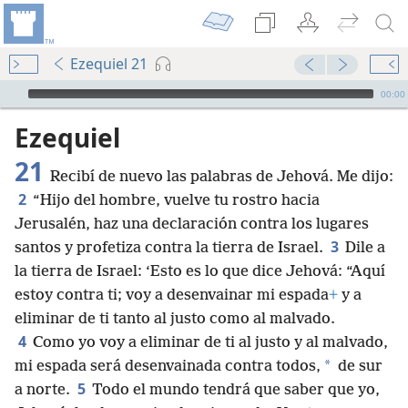
Ezequiel 21
Audio Player
00:00
Ezequiel
21
Recibí de nuevo las palabras de Jehová. Me dijo:
2
“Hijo del hombre, vuelve tu rostro hacia
Jerusalén, haz una declaración contra los lugares
3
santos y profetiza contra la tierra de Israel.
Dile a
la tierra de Israel: ‘Esto es lo que dice Jehová: “Aquí
estoy contra ti; voy a desenvainar mi espada
+
y a
eliminar de ti tanto al justo como al malvado.
4
Como yo voy a eliminar de ti al justo y al malvado,
*
mi espada será desenvainada contra todos,
de sur
5
a norte.
Todo el mundo tendrá que saber que yo,