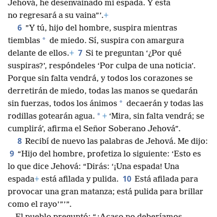
Jehová, he desenvainado mi espada. Y esta
no regresará a su vaina”’.
+
6
”Y tú, hijo del hombre, suspira mientras
*
tiemblas
de miedo. Sí, suspira con amargura
7
delante de ellos.
+
Si te preguntan ‘¿Por qué
suspiras?’, respóndeles ‘Por culpa de una noticia’.
Porque sin falta vendrá, y todos los corazones se
derretirán de miedo, todas las manos se quedarán
*
sin fuerzas, todos los ánimos
decaerán y todas las
*
rodillas gotearán agua.
+
‘Mira, sin falta vendrá; se
cumplirá’, afirma el Señor Soberano Jehová”.
8
Recibí de nuevo las palabras de Jehová. Me dijo:
9
“Hijo del hombre, profetiza lo siguiente: ‘Esto es
lo que dice Jehová: “Dirás: ‘¡Una espada! Una
10
espada
+
está afilada y pulida.
Está afilada para
provocar una gran matanza; está pulida para brillar
como el rayo’”’”.