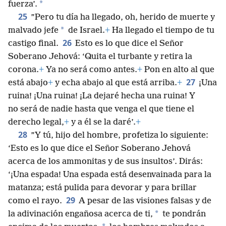
*
fuerza’.
25
”Pero tu día ha llegado, oh, herido de muerte y
*
malvado jefe
de Israel.
+
Ha llegado el tiempo de tu
26
castigo final.
Esto es lo que dice el Señor
Soberano Jehová: ‘Quita el turbante y retira la
corona.
+
Ya no será como antes.
+
Pon en alto al que
27
está abajo
+
y echa abajo al que está arriba.
+
¡Una
ruina! ¡Una ruina! ¡La dejaré hecha una ruina! Y
no será de nadie hasta que venga el que tiene el
derecho legal,
+
y a él se la daré’.
+
28
”Y tú, hijo del hombre, profetiza lo siguiente:
‘Esto es lo que dice el Señor Soberano Jehová
acerca de los ammonitas y de sus insultos’. Dirás:
‘¡Una espada! Una espada está desenvainada para la
matanza; está pulida para devorar y para brillar
29
como el rayo.
A pesar de las visiones falsas y de
*
la adivinación engañosa acerca de ti,
te pondrán