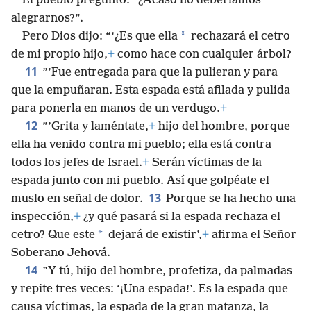
El pueblo preguntó: “¿Acaso no deberíamos
alegrarnos?”.
*
Pero Dios dijo: “‘¿Es que ella
rechazará el cetro
de mi propio hijo,
+
como hace con cualquier árbol?
11
”’Fue entregada para que la pulieran y para
que la empuñaran. Esta espada está afilada y pulida
para ponerla en manos de un verdugo.
+
12
”’Grita y laméntate,
+
hijo del hombre, porque
ella ha venido contra mi pueblo; ella está contra
todos los jefes de Israel.
+
Serán víctimas de la
espada junto con mi pueblo. Así que golpéate el
13
muslo en señal de dolor.
Porque se ha hecho una
inspección,
+
¿y qué pasará si la espada rechaza el
*
cetro? Que este
dejará de existir’,
+
afirma el Señor
Soberano Jehová.
14
”Y tú, hijo del hombre, profetiza, da palmadas
y repite tres veces: ‘¡Una espada!’. Es la espada que
causa víctimas, la espada de la gran matanza, la