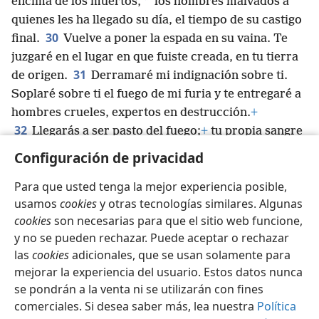
*
encima de los muertos,
los hombres malvados a
quienes les ha llegado su día, el tiempo de su castigo
30
final.
Vuelve a poner la espada en su vaina. Te
juzgaré en el lugar en que fuiste creada, en tu tierra
31
de origen.
Derramaré mi indignación sobre ti.
Soplaré sobre ti el fuego de mi furia y te entregaré a
hombres crueles, expertos en destrucción.
+
32
Llegarás a ser pasto del fuego;
+
tu propia sangre
será derramada en la tierra y no volverás a ser
Configuración de privacidad
recordada, porque yo, Jehová, he hablado’”.
Para que usted tenga la mejor experiencia posible,
usamos
cookies
y otras tecnologías similares. Algunas
cookies
son necesarias para que el sitio web funcione,
y no se pueden rechazar. Puede aceptar o rechazar
Español
Compartir
Configuración
las
cookies
adicionales, que se usan solamente para
Copyright
© 2026 Watch Tower Bible and Tract Society of Pennsylvania
mejorar la experiencia del usuario. Estos datos nunca
Condiciones de uso
Política de privacidad
se pondrán a la venta ni se utilizarán con fines
Configuración de privacidad
Iniciar sesión
JW.ORG
comerciales. Si desea saber más, lea nuestra
Política