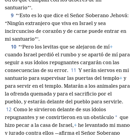
otros que cumplan con los deberes de mi
santuario”’.
9
”‘Esto es lo que dice el Señor Soberano Jehová:
“Ningún extranjero que viva en Israel y sea
incircunciso de corazón y de carne puede entrar en
mi santuario”’.
10
”‘Pero los levitas que se alejaron de mí
+
cuando Israel perdió el rumbo y se apartó de mí para
seguir a sus ídolos repugnantes cargarán con las
11
consecuencias de su error.
Y serán siervos en mi
santuario para supervisar las puertas del templo
+
y
para servir en el templo. Matarán a los animales para
la ofrenda quemada y para el sacrificio por el
pueblo, y estarán delante del pueblo para servirle.
12
Como le sirvieron delante de sus ídolos
*
repugnantes y se convirtieron en un obstáculo
que
hizo pecar a la casa de Israel,
+
he levantado mi mano
y jurado contra ellos —afirma el Señor Soberano