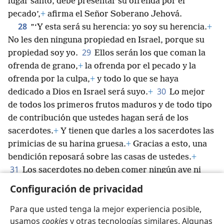
lugar santo, debe presentar su ofrenda por el
pecado’,
+
afirma el Señor Soberano Jehová.
28
”‘Y esta será su herencia: yo soy su herencia.
+
No les den ninguna propiedad en Israel, porque su
29
propiedad soy yo.
Ellos serán los que coman la
ofrenda de grano,
+
la ofrenda por el pecado y la
ofrenda por la culpa,
+
y todo lo que se haya
30
dedicado a Dios en Israel será suyo.
+
Lo mejor
de todos los primeros frutos maduros y de todo tipo
de contribución que ustedes hagan será de los
sacerdotes.
+
Y tienen que darles a los sacerdotes las
primicias de su harina gruesa.
+
Gracias a esto, una
bendición reposará sobre las casas de ustedes.
+
31
Los sacerdotes no deben comer ningún ave ni
ningún otro animal encontrado muerto o
Configuración de privacidad
despedazado’.
+
Para que usted tenga la mejor experiencia posible,
usamos
cookies
y otras tecnologías similares. Algunas