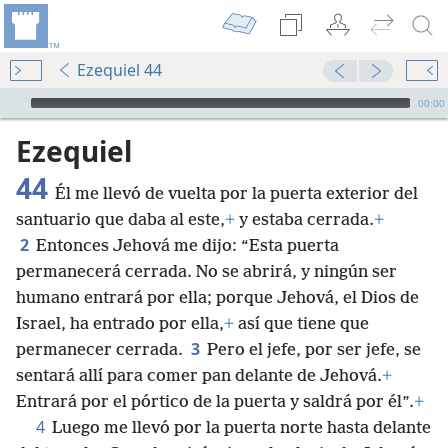
Ezequiel 44
Audio Player
00:00
Ezequiel
44
Él me llevó de vuelta por la puerta exterior del
santuario que daba al este,
+
y estaba cerrada.
+
2
Entonces Jehová me dijo: “Esta puerta
permanecerá cerrada. No se abrirá, y ningún ser
humano entrará por ella; porque Jehová, el Dios de
Israel, ha entrado por ella,
+
así que tiene que
3
permanecer cerrada.
Pero el jefe, por ser jefe, se
sentará allí para comer pan delante de Jehová.
+
Entrará por el pórtico de la puerta y saldrá por él”.
+
4
Luego me llevó por la puerta norte hasta delante