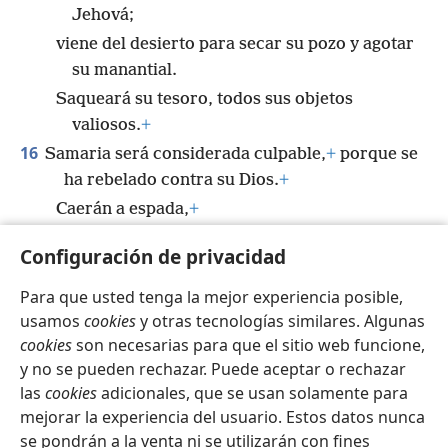
Jehová;
viene del desierto para secar su pozo y agotar
su manantial.
Saqueará su tesoro, todos sus objetos
valiosos.
+
16
Samaria será considerada culpable,
+
porque se
ha rebelado contra su Dios.
+
Caerán a espada,
+
sus hijos serán despedazados
Configuración de privacidad
y sus mujeres embarazadas serán rajadas”.
Para que usted tenga la mejor experiencia posible,
usamos
cookies
y otras tecnologías similares. Algunas
cookies
son necesarias para que el sitio web funcione,
y no se pueden rechazar. Puede aceptar o rechazar
Español
Compartir
Configuración
las
cookies
adicionales, que se usan solamente para
Copyright
© 2026 Watch Tower Bible and Tract Society of Pennsylvania
mejorar la experiencia del usuario. Estos datos nunca
Condiciones de uso
Política de privacidad
se pondrán a la venta ni se utilizarán con fines
Configuración de privacidad
Iniciar sesión
JW.ORG