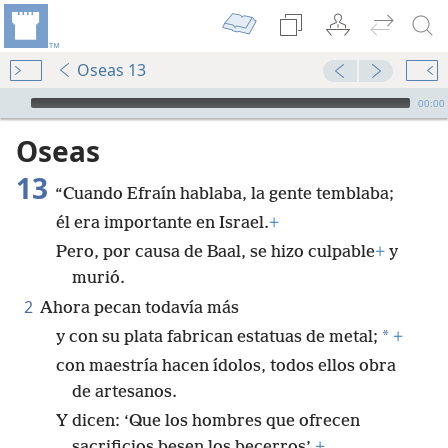
Oseas 13
Audio Player
00:00
Oseas
13
“Cuando Efraín hablaba, la gente temblaba;
él era importante en Israel.
+
Pero, por causa de Baal, se hizo culpable
+
y
murió.
2
Ahora pecan todavía más
*
y con su plata fabrican estatuas de metal;
+
con maestría hacen ídolos, todos ellos obra
de artesanos.
Y dicen: ‘Que los hombres que ofrecen
sacrificios besen los becerros’.
+