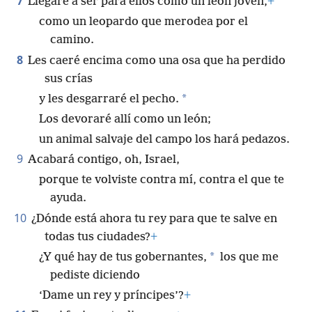
7
Llegaré a ser para ellos como un león joven,
+
como un leopardo que merodea por el
camino.
8
Les caeré encima como una osa que ha perdido
sus crías
*
y les desgarraré el pecho.
Los devoraré allí como un león;
un animal salvaje del campo los hará pedazos.
9
Acabará contigo, oh, Israel,
porque te volviste contra mí, contra el que te
ayuda.
10
¿Dónde está ahora tu rey para que te salve en
todas tus ciudades?
+
*
¿Y qué hay de tus gobernantes,
los que me
pediste diciendo
‘Dame un rey y príncipes’?
+