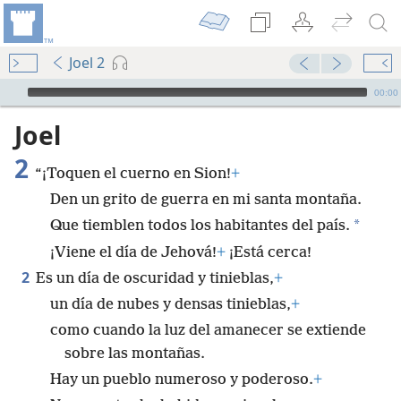
Joel 2
Audio Player
00:00
Joel
2
“¡Toquen el cuerno en Sion!
+
Den un grito de guerra en mi santa montaña.
*
Que tiemblen todos los habitantes del país.
¡Viene el día de Jehová!
+
¡Está cerca!
2
Es un día de oscuridad y tinieblas,
+
un día de nubes y densas tinieblas,
+
como cuando la luz del amanecer se extiende
sobre las montañas.
Hay un pueblo numeroso y poderoso.
+