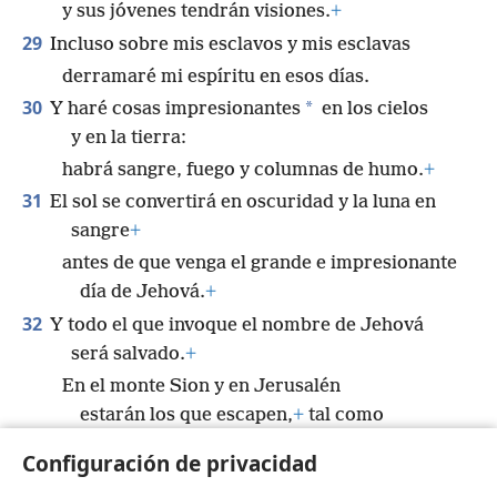
y sus jóvenes tendrán visiones.
+
29
Incluso sobre mis esclavos y mis esclavas
derramaré mi espíritu en esos días.
30
*
Y haré cosas impresionantes
en los cielos
y en la tierra:
habrá sangre, fuego y columnas de humo.
+
31
El sol se convertirá en oscuridad y la luna en
sangre
+
antes de que venga el grande e impresionante
día de Jehová.
+
32
Y todo el que invoque el nombre de Jehová
será salvado.
+
En el monte Sion y en Jerusalén
estarán los que escapen,
+
tal como
ha dicho Jehová,
Configuración de privacidad
los sobrevivientes a quienes Jehová llama”.