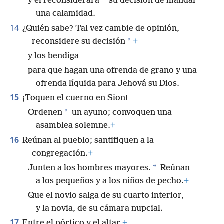
*
y él reconsiderará
su decisión de mandar
una calamidad.
14
¿Quién sabe? Tal vez cambie de opinión,
*
reconsidere su decisión
+
y los bendiga
para que hagan una ofrenda de grano y una
ofrenda líquida para Jehová su Dios.
15
¡Toquen el cuerno en Sion!
*
Ordenen
un ayuno; convoquen una
asamblea solemne.
+
16
Reúnan al pueblo; santifiquen a la
congregación.
+
*
Junten a los hombres mayores.
Reúnan
a los pequeños y a los niños de pecho.
+
Que el novio salga de su cuarto interior,
y la novia, de su cámara nupcial.
17
Entre el pórtico y el altar,
+