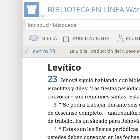
BIBLIOTECA EN LÍNEA Wa
BIBLIA
PUBLICACIONES
REUN
Levítico 23
La Biblia. Traducción del Nuevo 
Levítico
23
Jehová siguió hablando con Moisé
israelitas y diles: ‘Las fiestas periódic
convocar
+
son reuniones santas. Estas
3
”’Se podrá trabajar durante seis 
8
de descanso completo,
+
una reunión 
de trabajo. Es un sábado para Jehová
16
4
”’Estas son las fiestas periódica
ustedes deben convocar en las fechas 