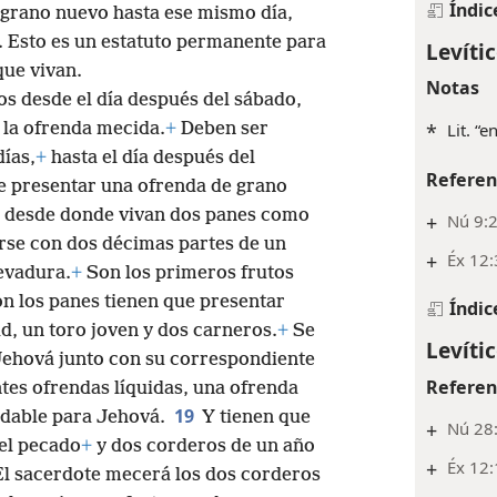
Índic
 grano nuevo hasta ese mismo día,
s. Esto es un estatuto permanente para
Levític
ue vivan.
Notas
os desde el día después del sábado,
e la ofrenda mecida.
+
Deben ser
*
Lit. “e
ías,
+
hasta el día después del
Referen
e presentar una ofrenda de grano
r desde donde vivan dos panes como
+
Nú 9:2
rse con dos décimas partes de un
+
Éx 12:
evadura.
+
Son los primeros frutos
on los panes tienen que presentar
Índic
d, un toro joven y dos carneros.
+
Se
Levític
ehová junto con su correspondiente
Referen
tes ofrendas líquidas, una ofrenda
19
adable para Jehová.
Y tienen que
+
Nú 28:
el pecado
+
y dos corderos de un año
+
Éx 12:
El sacerdote mecerá los dos corderos