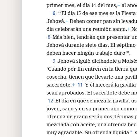
24
primer mes, el día 14 del mes,
+
al ano
6
”’El día 15 de ese mes es la Fies
32
Jehová.
+
Deben comer pan sin levadur
día celebrarán una reunión santa.
+
No
40
8
Más bien, tendrán que presentar u
Jehová durante siete días. El séptimo
deben hacer ningún trabajo duro’”.
9
Jehová siguió diciéndole a Moisé
‘Cuando por fin entren en la tierra qu
cosecha, tienen que llevarle una gavil
11
sacerdote.
+
Y él mecerá la gavill
sean aprobados. El sacerdote debe me
12
El día en que se meza la gavilla, 
joven, sano y en su primer año como
ofrenda de grano serán dos décimas p
mezclada con aceite, una ofrenda he
*
muy agradable. Su ofrenda líquida
s