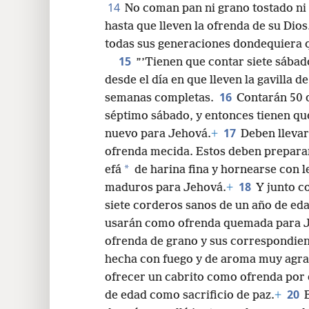
14
No coman pan ni grano tostado ni
hasta que lleven la ofrenda de su Dio
todas sus generaciones dondequiera q
15
”’Tienen que contar siete sábad
desde el día en que lleven la gavilla d
16
semanas completas.
Contarán 50 d
séptimo sábado, y entonces tienen qu
17
nuevo para Jehová.
+
Deben lleva
ofrenda mecida. Estos deben prepara
*
efá
de harina fina y hornearse con l
18
maduros para Jehová.
+
Y junto c
siete corderos sanos de un año de eda
usarán como ofrenda quemada para J
ofrenda de grano y sus correspondien
hecha con fuego y de aroma muy agr
ofrecer un cabrito como ofrenda por 
20
de edad como sacrificio de paz.
+