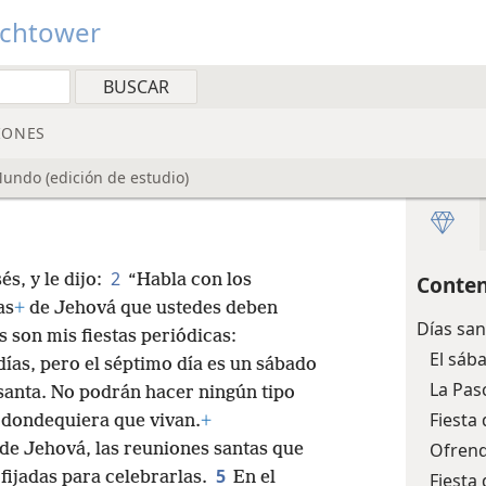
tchtower
IONES
Mundo (edición de estudio)
2
s, y le dijo:
“Habla con los
Conten
as
+
de Jehová que ustedes deben
Días san
 son mis fiestas periódicas:
El sáb
días, pero el séptimo día es un sábado
La Pa
santa. No podrán hacer ningún tipo
Fiesta
 dondequiera que vivan.
+
Ofrend
s de Jehová, las reuniones santas que
5
fijadas para celebrarlas.
En el
Fiesta