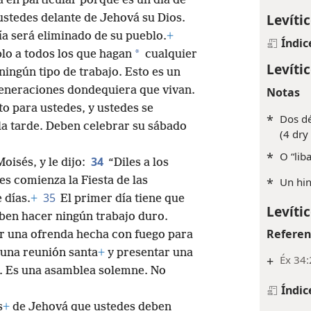
a en particular porque es un día de
Levíti
stedes delante de Jehová su Dios.
ía será eliminado de su pueblo.
+
Índic
*
lo a todos los que hagan
cualquier
Levíti
ingún tipo de trabajo. Esto es un
generaciones dondequiera que vivan.
Notas
o para ustedes, y ustedes se
*
Dos dé
la tarde. Deben celebrar su sábado
(4 dry
*
O “lib
34
isés, y le dijo:
“Diles a los
mes comienza la Fiesta de las
*
Un hin
35
 días.
+
El primer día tiene que
Levíti
eben hacer ningún trabajo duro.
Referen
ar una ofrenda hecha con fuego para
 una reunión santa
+
y presentar una
+
Éx 34:
. Es una asamblea solemne. No
Índic
s
+
de Jehová que ustedes deben