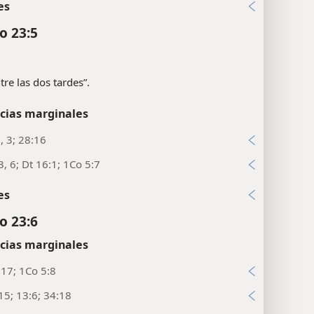
es
o 23:5
ntre las dos tardes”.
cias marginales
, 3; 28:16
3, 6; Dt 16:1; 1Co 5:7
es
o 23:6
cias marginales
17; 1Co 5:8
15; 13:6; 34:18