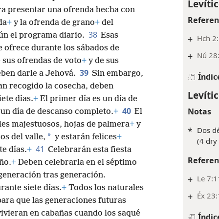
Levíti
a presentar una ofrenda hecha con
Referen
da
+
y la ofrenda de grano
+
del
38
ún el programa diario.
Esas
+
Hch 2
e ofrece durante los sábados de
+
Nú 28:
 sus ofrendas de voto
+
y de sus
39
ben darle a Jehová.
Sin embargo,
Índic
an recogido la cosecha, deben
Levíti
ete días.
+
El primer día es un día de
40
Notas
 un día de descanso completo.
+
El
oles majestuosos, hojas de palmera
+
y
*
Dos dé
*
s del valle,
y estarán felices
+
(4 dry
41
te días.
+
Celebrarán esta fiesta
Referen
ño.
+
Deben celebrarla en el séptimo
generación tras generación.
+
Le 7:1
rante siete días.
+
Todos los naturales
+
Éx 23:
para que las generaciones futuras
 vivieran en cabañas cuando los saqué
Índic