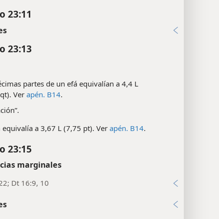
co 23:11
es
co 23:13
cimas partes de un efá equivalían a 4,4 L
 qt). Ver
apén. B14
.
ación”.
 equivalía a 3,67 L (7,75 pt). Ver
apén. B14
.
co 23:15
cias marginales
22; Dt 16:9, 10
es