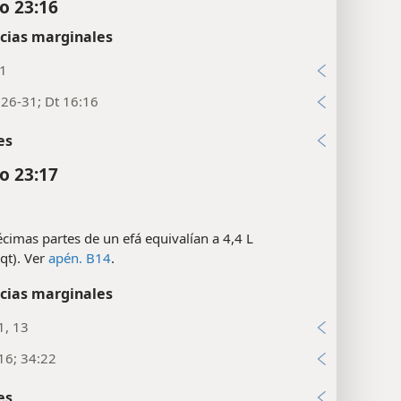
co 23:16
cias marginales
:1
26-31; Dt 16:16
es
co 23:17
cimas partes de un efá equivalían a 4,4 L
 qt). Ver
apén. B14
.
cias marginales
1, 13
16; 34:22
es