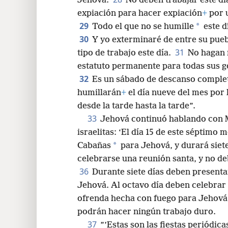
Jehová.
No deben trabajar este dí
expiación para hacer expiación
+
por u
29
*
Todo el que no se humille
este d
30
Y yo exterminaré de entre su pueb
31
tipo de trabajo este día.
No hagan n
estatuto permanente para todas sus 
32
Es un sábado de descanso complet
humillarán
+
el día nueve del mes por 
desde la tarde hasta la tarde”.
33
Jehová continuó hablando con Mo
israelitas: ‘El día 15 de este séptimo 
*
Cabañas
para Jehová, y durará siete
celebrarse una reunión santa, y no d
36
Durante siete días deben present
Jehová. Al octavo día deben celebrar
ofrenda hecha con fuego para Jehová
podrán hacer ningún trabajo duro.
37
”’Estas son las fiestas periódica