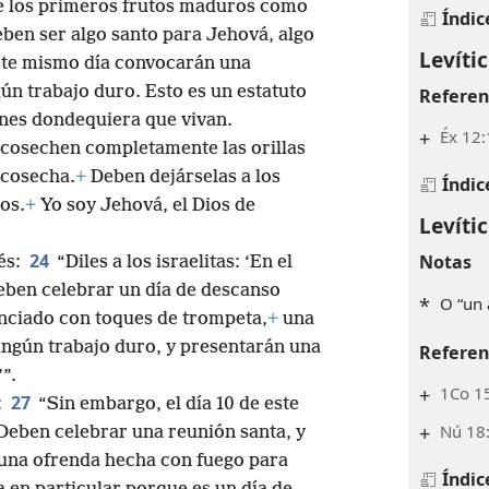
 de los primeros frutos maduros como
Índic
ben ser algo santo para Jehová, algo
Levític
te mismo día convocarán una
n trabajo duro. Esto es un estatuto
Referen
nes dondequiera que vivan.
+
Éx 12
 cosechen completamente las orillas
 cosecha.
+
Deben dejárselas a los
Índic
os.
+
Yo soy Jehová, el Dios de
Levíti
24
Notas
és:
“Diles a los israelitas: ‘En el
deben celebrar un día de descanso
*
O “un 
ciado con toques de trompeta,
+
una
ngún trabajo duro, y presentarán una
Referen
”.
+
1Co 15
27
:
“Sin embargo, el día 10 de este
+
Nú 18:
Deben celebrar una reunión santa, y
una ofrenda hecha con fuego para
Índic