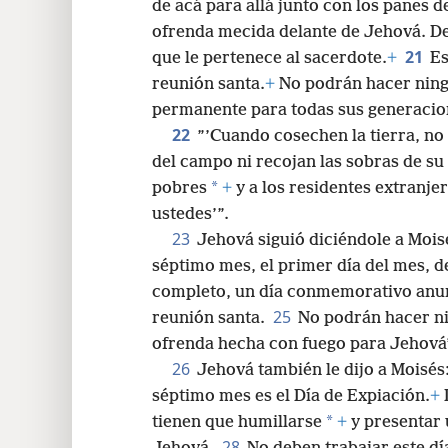
de acá para allá junto con los panes
ofrenda mecida delante de Jehová. De
21
que le pertenece al sacerdote.
+
Es
reunión santa.
+
No podrán hacer ningú
permanente para todas sus generacio
22
”’Cuando cosechen la tierra, no
del campo ni recojan las sobras de su
*
pobres
+
y a los residentes extranjer
ustedes’”.
23
Jehová siguió diciéndole a Mois
séptimo mes, el primer día del mes, 
completo, un día conmemorativo anun
25
reunión santa.
No podrán hacer ni
ofrenda hecha con fuego para Jehová’
26
Jehová también le dijo a Moisés
séptimo mes es el Día de Expiación.
+
*
tienen que humillarse
+
y presentar 
28