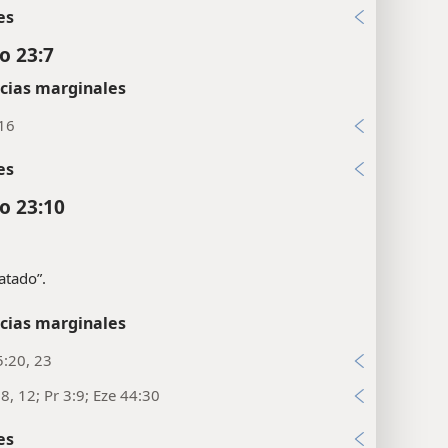
es
o 23:7
cias marginales
:16
es
co 23:10
atado”.
cias marginales
:20, 23
8, 12; Pr 3:9; Eze 44:30
es