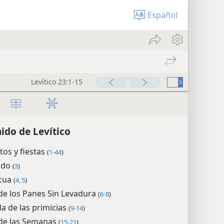
Español
Levítico 23:1-15
ido de Levítico
tos y fiestas
(
1-44
)
ado
(
3
)
scua
(
4, 5
)
 de los Panes Sin Levadura
(
6-8
)
a de las primicias
(
9-14
)
 de las Semanas
(
15-21
)