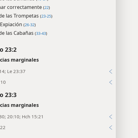
har correctamente
(
22
)
 de las Trompetas
(
23-25
)
 Expiación
(
26-32
)
 de las Cabañas
(
33-43
)
o 23:2
cias marginales
14; Le 23:37
:10
o 23:3
cias marginales
30; 20:10; Hch 15:21
:22