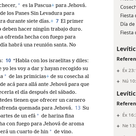
*
checer,
es la Pascua
+
para Jehová.
Cosec
ta de los Panes Sin Levadura para
Fiesta
7
a durante siete días.
+
El primer
Día de
 deben hacer ningún trabajo duro.
Fiesta
na ofrenda hecha con fuego para
 día habrá una reunión santa. No
Levític
Referen
10
s:
“Habla con los israelitas y diles:
e yo les voy a dar y hayan recogido su
+
Éx 23:
*
la
de las primicias
+
de su cosecha al
+
Nú 10
a de acá para allá ante Jehová para que
Levític
cerla el día después del sábado.
ustedes tienen que ofrecer un carnero
Referen
13
 ofrenda quemada para Jehová.
Su
+
Éx 16:
*
artes de un efá
de harina fina
cha con fuego para Jehová de aroma
+
Ne 13
*
erá un cuarto de hin
de vino.