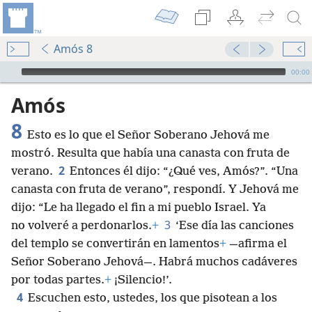
Amós 8
Audio Player
00:00
Amós
8
Esto es lo que el Señor Soberano Jehová me
mostró. Resulta que había una canasta con fruta de
2
verano.
Entonces él dijo: “¿Qué ves, Amós?”. “Una
canasta con fruta de verano”, respondí. Y Jehová me
dijo: “Le ha llegado el fin a mi pueblo Israel. Ya
3
no volveré a perdonarlos.
+
‘Ese día las canciones
del templo se convertirán en lamentos
+
—afirma el
Señor Soberano Jehová—. Habrá muchos cadáveres
por todas partes.
+
¡Silencio!’.
4
Escuchen esto, ustedes, los que pisotean a los