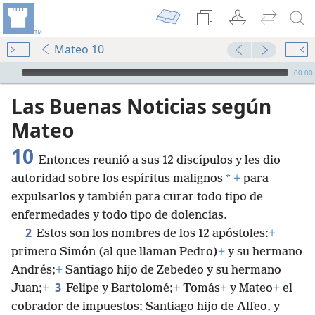
Mateo 10
Audio Player
00:00
Las Buenas Noticias según
Mateo
10
Entonces reunió a sus 12 discípulos y les dio
*
autoridad sobre los espíritus malignos
+
para
expulsarlos y también para curar todo tipo de
enfermedades y todo tipo de dolencias.
2
Estos son los nombres de los 12 apóstoles:
+
primero Simón (al que llaman Pedro)
+
y su hermano
Andrés;
+
Santiago hijo de Zebedeo y su hermano
3
Juan;
+
Felipe y Bartolomé;
+
Tomás
+
y Mateo
+
el
cobrador de impuestos; Santiago hijo de Alfeo, y