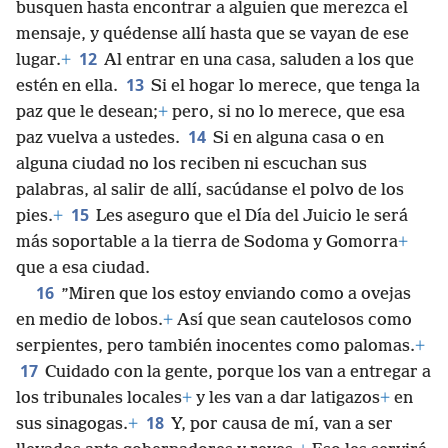
busquen hasta encontrar a alguien que merezca el
mensaje, y quédense allí hasta que se vayan de ese
12
lugar.
+
Al entrar en una casa, saluden a los que
13
estén en ella.
Si el hogar lo merece, que tenga la
paz que le desean;
+
pero, si no lo merece, que esa
14
paz vuelva a ustedes.
Si en alguna casa o en
alguna ciudad no los reciben ni escuchan sus
palabras, al salir de allí, sacúdanse el polvo de los
15
pies.
+
Les aseguro que el Día del Juicio le será
más soportable a la tierra de Sodoma y Gomorra
+
que a esa ciudad.
16
”Miren que los estoy enviando como a ovejas
en medio de lobos.
+
Así que sean cautelosos como
serpientes, pero también inocentes como palomas.
+
17
Cuidado con la gente, porque los van a entregar a
los tribunales locales
+
y les van a dar latigazos
+
en
18
sus sinagogas.
+
Y, por causa de mí, van a ser