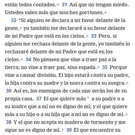
31
están todos contados.
+
Así que no tengan miedo.
Ustedes valen más que muchos gorriones.
+
32
”Si alguien se declara a mi favor delante de la
gente,
+
yo también me declararé a su favor delante
33
de mi Padre que está en los cielos.
+
Pero, si
alguien me rechaza delante de la gente, yo también lo
rechazaré delante de mi Padre que está en los
34
cielos.
+
No piensen que vine a traer paz a la
35
tierra; no vine a traer paz, sino espada.
+
Porque
vine a causar división. El hijo estará contra su padre,
la hija contra su madre y la nuera contra su suegra.
+
36
Así es, los enemigos de cada uno serán los de su
37
*
propia casa.
El que quiere más
a su padre o a
su madre que a mí no es digno de mí; y el que quiere
más a su hijo o a su hija que a mí no es digno de mí.
+
38
Y el que no acepta su madero de tormento y me
39
sigue no es digno de mí.
+
El que encuentre su