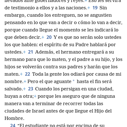
llevados ante gobernadores y reyes.
+
Eso les servirá
19
de testimonio a ellos y a las naciones.
+
Sin
embargo, cuando los entreguen, no se angustien
pensando en lo que van a decir o cómo lo van a decir,
porque cuando llegue el momento se les indicará lo
20
que deben decir.
+
Y es que no serán solo ustedes
los que hablen: el espíritu de su Padre hablará por
21
ustedes.
+
Además, el hermano entregará a su
hermano para que lo maten, y el padre a su hijo, y los
hijos se volverán contra sus padres y harán que los
22
maten.
+
Toda la gente los odiará por causa de mi
*
nombre.
+
Pero el que aguante
hasta el fin será
23
salvado.
+
Cuando los persigan en una ciudad,
huyan a otra;
+
porque les aseguro que de ninguna
manera van a terminar de recorrer todas las
ciudades de Israel antes de que llegue el Hijo del
Hombre.
24
”El estudiante no está por encima de su