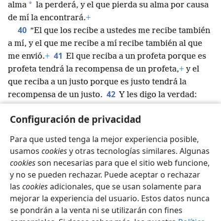
*
alma
la perderá, y el que pierda su alma por causa
de mí la encontrará.
+
40
”El que los recibe a ustedes me recibe también
a mí, y el que me recibe a mí recibe también al que
41
me envió.
+
El que reciba a un profeta porque es
profeta tendrá la recompensa de un profeta,
+
y el
que reciba a un justo porque es justo tendrá la
42
recompensa de un justo.
Y les digo la verdad:
quien le dé aunque sea un vaso de agua fresca a uno
Configuración de privacidad
de estos pequeños porque es mi discípulo de ninguna
manera se quedará sin su recompensa”.
+
Para que usted tenga la mejor experiencia posible,
usamos
cookies
y otras tecnologías similares. Algunas
cookies
son necesarias para que el sitio web funcione,
y no se pueden rechazar. Puede aceptar o rechazar
Español
Compartir
Configuración
las
cookies
adicionales, que se usan solamente para
mejorar la experiencia del usuario. Estos datos nunca
Copyright
© 2026 Watch Tower Bible and Tract Society of Pennsylvania
Condiciones de uso
Política de privacidad
se pondrán a la venta ni se utilizarán con fines
Configuración de privacidad
Iniciar sesión
JW.ORG