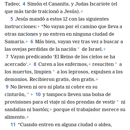
4
Tadeo;
Simón el Cananita, y Judas Iscariote (el
que más tarde traicionó a Jesús).
+
5
Jesús mandó a estos 12 con las siguientes
instrucciones:
+
“No vayan por el camino que lleva a
otras naciones y no entren en ninguna ciudad de
6
Samaria.
+
Más bien, vayan vez tras vez a buscar a
*
las ovejas perdidas de la nación
de Israel.
+
7
Vayan predicando ‘El Reino de los cielos se ha
8
*
acercado’.
+
Curen a los enfermos,
+
resuciten
a
*
los muertos, limpien
a los leprosos, expulsen a los
demonios. Recibieron gratis, den gratis.
+
9
No lleven ni oro ni plata ni cobre en su
10
*
cinturón,
+
y tampoco lleven una bolsa de
*
provisiones para el viaje ni dos prendas de vestir
ni
sandalias ni bastón;
+
porque el trabajador merece su
alimento.
+
11
”Cuando entren en alguna ciudad o aldea,