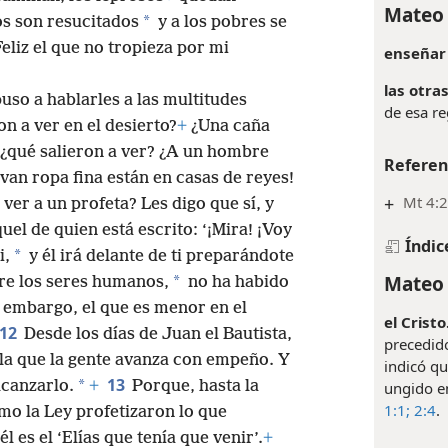
Mateo 
*
os son resucitados
y a los pobres se
Feliz el que no tropieza por mi
enseñar 
las otra
puso a hablarles a las multitudes
de esa re
on a ver en el desierto?
+
¿Una caña
¿qué salieron a ver? ¿A un hombre
Referen
evan ropa fina están en casas de reyes!
+
Mt 4:2
ver a un profeta? Les digo que sí, y
uel de quien está escrito: ‘¡Mira! ¡Voy
Índic
*
i,
y él irá delante de ti preparándote
Mateo 
*
re los seres humanos,
no ha habido
 embargo, el que es menor en el
el Cristo
12
Desde los días de Juan el Bautista,
precedid
a la que la gente avanza con empeño. Y
indicó qu
13
*
canzarlo.
+
Porque, hasta la
ungido en
1:1;
2:4
.
omo la Ley profetizaron lo que
l es el ‘Elías que tenía que venir’.
+