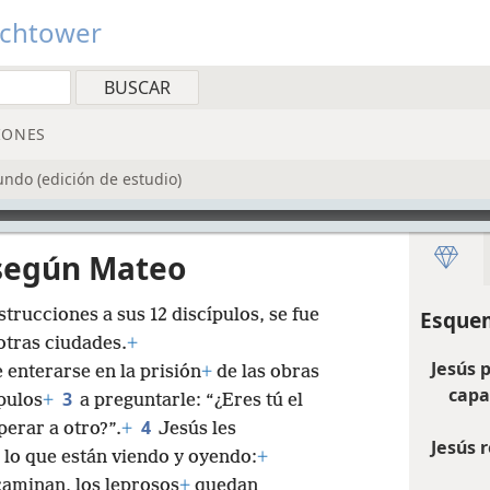
tchtower
IONES
undo (edición de estudio)
 según Mateo
trucciones a sus 12 discípulos, se fue
Esquem
 otras ciudades.
+
Jesús 
 enterarse en la prisión
+
de las obras
capac
3
ípulos
+
a preguntarle: “¿Eres tú el
4
perar a otro?”.
+
Jesús les
Jesús 
 lo que están viendo y oyendo:
+
caminan, los leprosos
+
quedan