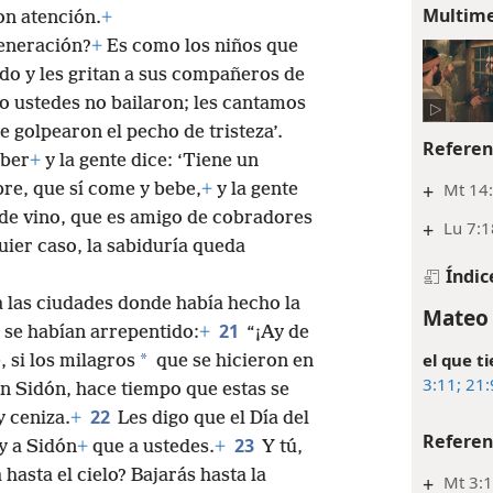
Multim
on atención.
+
eneración?
+
Es como los niños que
do y les gritan a sus compañeros de
ro ustedes no bailaron; les cantamos
 golpearon el pecho de tristeza’.
Referen
eber
+
y la gente dice: ‘Tiene un
+
Mt 14:
bre, que sí come y bebe,
+
y la gente
 de vino, que es amigo de cobradores
+
Lu 7:
ier caso, la sabiduría queda
Índic
 las ciudades donde había hecho la
Mateo 
21
se habían arrepentido:
+
“¡Ay de
el que t
*
, si los milagros
que se hicieron en
3:11;
21:
n Sidón, hace tiempo que estas se
22
y ceniza.
+
Les digo que el Día del
Referen
23
y a Sidón
+
que a ustedes.
+
Y tú,
hasta el cielo? Bajarás hasta la
+
Mt 3:1