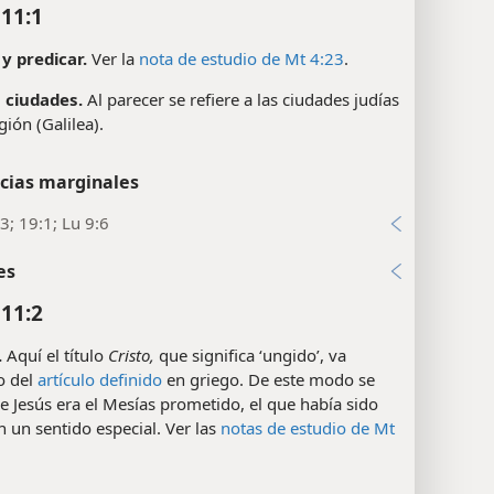
11:1
y predicar.
Ver la
nota de estudio de Mt 4:23
.
s ciudades.
Al parecer se refiere a las ciudades judías
gión (Galilea).
cias marginales
3; 19:1; Lu 9:6
es
11:2
.
Aquí el título
Cristo,
que significa ‘ungido’, va
o del
artículo definido
en griego. De este modo se
e Jesús era el Mesías prometido, el que había sido
 un sentido especial. Ver las
notas de estudio de Mt