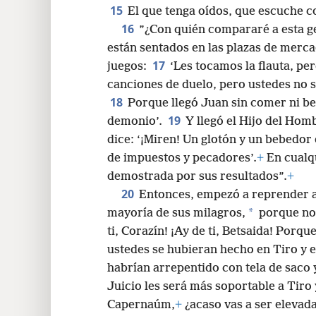
15
El que tenga oídos, que escuche c
16
”¿Con quién compararé a esta g
están sentados en las plazas de merca
17
juegos:
‘Les tocamos la flauta, pe
canciones de duelo, pero ustedes no se
18
Porque llegó Juan sin comer ni b
19
demonio’.
Y llegó el Hijo del Hom
dice: ‘¡Miren! Un glotón y un bebedor
de impuestos y pecadores’.
+
En cualqu
demostrada por sus resultados”.
+
20
Entonces, empezó a reprender a
*
mayoría de sus milagros,
porque no 
ti, Corazín! ¡Ay de ti, Betsaida! Porque
ustedes se hubieran hecho en Tiro y e
habrían arrepentido con tela de saco 
Juicio les será más soportable a Tiro 
Capernaúm,
+
¿acaso vas a ser elevada 