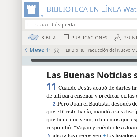
BIBLIOTECA EN LÍNEA Wa
BIBLIA
PUBLICACIONES
REUN
Mateo 11
La Biblia. Traducción del Nuevo M
Audio Player
Las Buenas Noticias
11
Cuando Jesús acabó de darles ins
de allí para enseñar y predicar en las
2
Pero Juan el Bautista, después de
que el Cristo hacía, mandó a sus disc
8
que tiene que venir, o tenemos que es
respondió: “Vayan y cuéntenle a Juan
16
5
ahora los ciegos ven,
+
los lisiados 