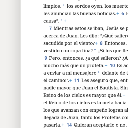
*
limpios,
los sordos oyen, los muert
24
6
les anuncian las buenas noticias.
+
*
causa”.
+
7
Mientras estos se iban, Jesús se 
acerca de Juan. Les dijo: “¿Qué salier
8
sacudida por el viento?
+
Entonces, 
*
vestido con ropa fina?
¡Si los que ll
9
Pero, entonces, ¿a qué salieron? ¿A 
10
mucho más que un profeta.
+
Es aq
*
a enviar a mi mensajero
delante de t
11
el camino!’.
+
Les aseguro que, ent
nadie mayor que Juan el Bautista. Sin
Reino de los cielos es mayor que él.
+
el Reino de los cielos es la meta haci
los que avanzan con empeño logran al
llegada de Juan, tanto los Profetas c
14
pasaría.
+
Quieran aceptarlo o no, é