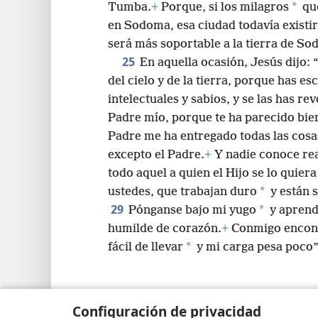
*
Tumba.
+
Porque, si los milagros
que
en Sodoma, esa ciudad todavía existir
será más soportable a la tierra de Sod
25
En aquella ocasión, Jesús dijo:
del cielo y de la tierra, porque has es
intelectuales y sabios, y se las has re
Padre mío, porque te ha parecido bien
Padre me ha entregado todas las cosa
excepto el Padre.
+
Y nadie conoce rea
todo aquel a quien el Hijo se lo quiera
*
ustedes, que trabajan duro
y están s
29
*
Pónganse bajo mi yugo
y aprend
humilde de corazón.
+
Conmigo encont
*
fácil de llevar
y mi carga pesa poco”
Configuración de privacidad