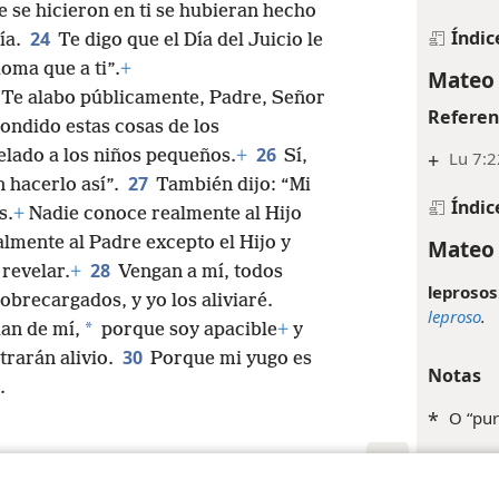
 se hicieron en ti se hubieran hecho
Índic
24
ía.
Te digo que el Día del Juicio le
oma que a ti”.
+
Mateo 
 “Te alabo públicamente, Padre, Señor
Referen
condido estas cosas de los
26
velado a los niños pequeños.
+
Sí,
+
Lu 7:2
27
 hacerlo así”.
También dijo: “Mi
Índic
s.
+
Nadie conoce realmente al Hijo
lmente al Padre excepto el Hijo y
Mateo 
28
 revelar.
+
Vengan a mí, todos
leprosos
obrecargados, y yo los aliviaré.
leproso
.
*
an de mí,
porque soy apacible
+
y
30
rarán alivio.
Porque mi yugo es
Notas
.
*
O “pur
*
Lit. “l