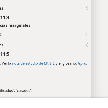
es
11:4
cias marginales
2
es
11:5
.
Ver la
nota de estudio de Mt 8:2
y el glosario,
lepra;
ificados”, “curados”.
evantados”.