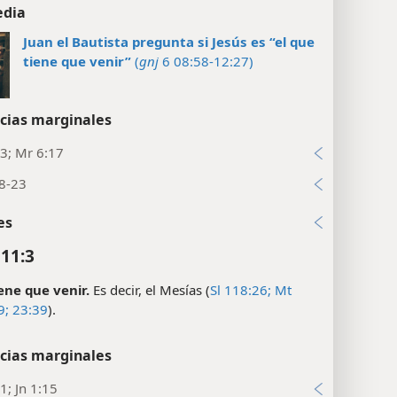
edia
Juan el Bautista pregunta si Jesús es “el que
tiene que venir”
(
gnj
6 08:58-12:27)
cias marginales
3; Mr 6:17
18-23
es
11:3
iene que venir.
Es decir, el Mesías (
Sl 118:26;
Mt
9;
23:39
).
cias marginales
1; Jn 1:15