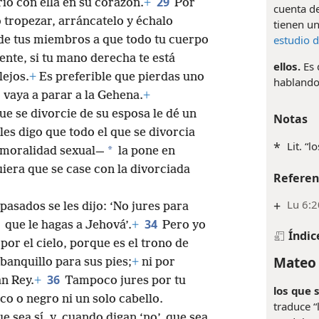
29
io con ella en su corazón.
+
Por
cuenta de
o tropezar, arráncatelo y échalo
tienen u
estudio d
 de tus miembros a que todo tu cuerpo
ente, si tu mano derecha te está
ellos.
Es 
lejos.
+
Es preferible que pierdas uno
hablando 
 vaya a parar a la Gehena.
+
ue se divorcie de su esposa le dé un
Notas
les digo que todo el que se divorcia
*
Lit. “
*
nmoralidad sexual—
la pone en
uiera que se case con la divorciada
Referen
+
Lu 6:2
asados se les dijo: ‘No jures para
34
que le hagas a Jehová’.
+
Pero yo
Índic
por el cielo, porque es el trono de
Mateo 
 banquillo para sus pies;
+
ni por
36
an Rey.
+
Tampoco jures por tu
los que 
o o negro ni un solo cabello.
traduce “
e sea sí, y, cuando digan ‘no’, que sea