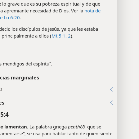
 lo grave que es su pobreza espiritual y de que
na apremiante necesidad de Dios. Ver la
nota de
e Lu 6:20
.
decir, los discípulos de Jesús, ya que les estaba
principalmente a ellos (
Mt 5:1, 2
).
los mendigos del espíritu”.
cias marginales
0
es
5:4
se lamentan.
La palabra griega
penthéō,
que se
lamentarse”, se usa para hablar tanto de quien siente