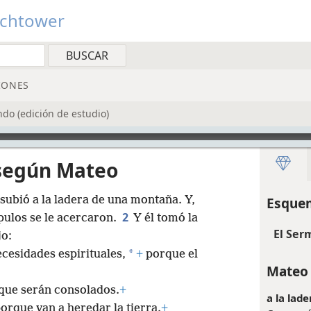
tchtower
IONES
do (edición de estudio)
 según Mateo
 subió a la ladera de una montaña. Y,
Esquem
2
ípulos se le acercaron.
Y él tomó la
El Ser
jo:
*
cesidades espirituales,
+
porque el
Mateo 
rque serán consolados.
+
a la lad
orque van a heredar la tierra.
+