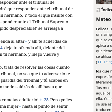
esponder ante el tribunal de
ndrá que responder ante el tribunal de
Índic
u hermano. Y todo el que insulte con
Mateo 
esponder ante el Tribunal Supremo.
Felices.
A
úpido despreciable!’ se arriesga a
una simpl
que se es
renda al altar
+
y allí te acuerdas de
aplica a 
24
deja tu ofrenda allí, delante del
que tiene
on tu hermano, y luego vuelve y
se utiliza
(
1Ti 1:11
io, trata de resolver las cosas cuanto
los que 
ribunal, no sea que tu adversario te
expresión
l guardia del tribunal y tú acabes en
literalmen
n modo saldrás de allí hasta que
‘los mend
aquellos 
ella. Cu
28
o cometas adulterio’.
+
Pero yo les
se usa es
 una mujer
+
hasta el punto de sentir
traducen 