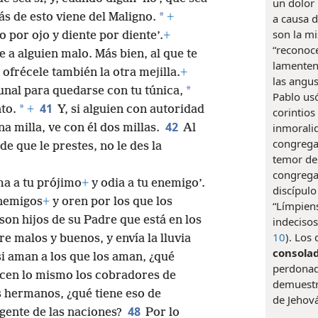
un dolor
*
s de esto viene del Maligno.
+
a causa d
son la m
o por ojo y diente por diente’.
+
“reconoce
e a alguien malo. Más bien, al que te
lamenten 
 ofrécele también la otra mejilla.
+
las angu
*
ibunal para quedarse con tu túnica,
Pablo usó
41
*
to.
+
Y, si alguien con autoridad
corintios
42
inmoralid
na milla, ve con él dos millas.
Al
congrega
ide que le prestes, no le des la
temor de 
congregac
ma a tu prójimo
+
y odia a tu enemigo’.
discípulo
enemigos
+
y oren por los que los
“Límpiens
on hijos de su Padre que está en los
indeciso
10
). Los
re malos y buenos, y envía la lluvia
consola
i aman a los que los aman, ¿qué
perdonado
cen lo mismo los cobradores de
demuestr
us hermanos, ¿qué tiene eso de
de Jehová
48
gente de las naciones?
Por lo