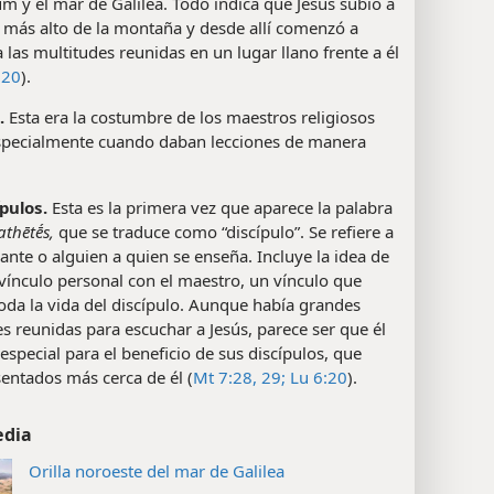
 y el mar de Galilea. Todo indica que Jesús subió a
 más alto de la montaña y desde allí comenzó a
 las multitudes reunidas en un lugar llano frente a él
20
).
.
Esta era la costumbre de los maestros religiosos
especialmente cuando daban lecciones de manera
ípulos.
Esta es la primera vez que aparece la palabra
thētḗs,
que se traduce como “discípulo”. Se refiere a
ante o alguien a quien se enseña. Incluye la idea de
vínculo personal con el maestro, un vínculo que
da la vida del discípulo. Aunque había grandes
s reunidas para escuchar a Jesús, parece ser que él
especial para el beneficio de sus discípulos, que
entados más cerca de él (
Mt 7:28, 29;
Lu 6:20
).
edia
Orilla noroeste del mar de Galilea