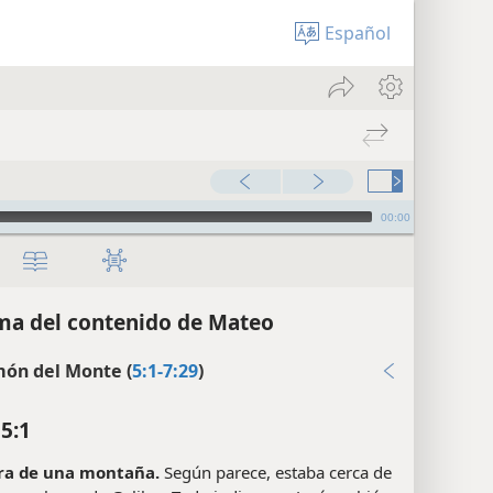
Español
00:00
a del contenido de Mateo
món del Monte (
5:1-7:29
)
5:1
era de una montaña.
Según parece, estaba cerca de