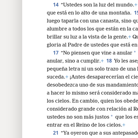
14
”Ustedes son la luz del mundo.
+
1
que está en lo alto de una montaña.
luego taparla con una canasta, sino q
alumbre a todos los que están en la ca
brillar su luz a la vista de la gente.
+
Qu
gloria al Padre de ustedes que está en 
17
*
”No piensen que vine a anular
18
anular, sino a cumplir.
+
Yo les as
pequeña letra ni un solo trazo de una 
suceda.
+
¡Antes desaparecerían el ciel
desobedezca uno de sus mandamientos
a hacer lo mismo será considerado má
los cielos. En cambio, quien los obede
considerado grande con relación al Re
*
ustedes no son más justos
que los es
entrar en el Reino de los cielos.
+
21
”Ya oyeron que a sus antepasados