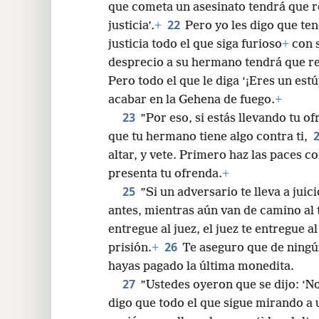
que cometa un asesinato tendrá que r
22
justicia’.
+
Pero yo les digo que te
justicia todo el que siga furioso
+
con s
desprecio a su hermano tendrá que r
Pero todo el que le diga ‘¡Eres un est
acabar en la Gehena de fuego.
+
23
”Por eso, si estás llevando tu of
que tu hermano tiene algo contra ti,
altar, y vete. Primero haz las paces c
presenta tu ofrenda.
+
25
”Si un adversario te lleva a juic
antes, mientras aún van de camino al t
entregue al juez, el juez te entregue a
26
prisión.
+
Te aseguro que de ningú
hayas pagado la última monedita.
27
”Ustedes oyeron que se dijo: ‘N
digo que todo el que sigue mirando a