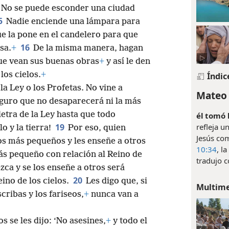
No se puede esconder una ciudad
5
Nadie enciende una lámpara para
ue la pone en el candelero para que
16
sa.
+
De la misma manera, hagan
e vean sus buenas obras
+
y así le den
los cielos.
+
Índic
la Ley o los Profetas. No vine a
Mateo 
eguro que no desaparecerá ni la más
letra de la Ley hasta que todo
él tomó 
refleja u
19
o y la tierra!
Por eso, quien
Jesús co
 más pequeños y les enseñe a otros
10:34
, l
s pequeño con relación al Reino de
tradujo c
zca y se los enseñe a otros será
20
ino de los cielos.
Les digo que, si
Multim
cribas y los fariseos,
+
nunca van a
 se les dijo: ‘No asesines,
+
y todo el