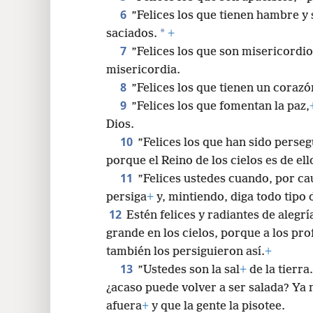
6
”Felices los que tienen hambre y
24
*
saciados.
+
7
”Felices los que son misericordio
32
misericordia.
8
”Felices los que tienen un corazó
40
9
”Felices los que fomentan la paz,
Dios.
48
10
”Felices los que han sido perseg
porque el Reino de los cielos es de ell
11
”Felices ustedes cuando, por cau
persiga
+
y, mintiendo, diga todo tipo
12
Estén felices y radiantes de alegrí
grande en los cielos, porque a los pro
también los persiguieron así.
+
13
”Ustedes son la sal
+
de la tierra.
¿acaso puede volver a ser salada? Ya 
afuera
+
y que la gente la pisotee.