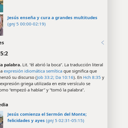
Jesús enseña y cura a grandes multitudes
(
gnj
5 00:00-02:19)
es
5:2
la palabra.
Lit. “él abrió la boca”. La traducción literal
na
expresión idiomática
semítica
que significa que
menzó su discurso (
Job 33:2;
Da 10:16
). En
Hch 8:35
y
a expresión griega utilizada en este versículo se
omo “empezó a hablar” y “tomó la palabra”.
edia
Jesús comienza el Sermón del Monte;
felicidades y ayes
(
gnj
5 02:31-05:15)