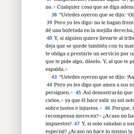
no.
+
Cualquier cosa que se diga ademá
38
”Ustedes oyeron que se dijo: ‘Oj
39
Pero yo les digo: no le hagan frent
dé una bofetada en la mejilla derecha,
40
Y, si alguien quiere llevarte al tr
deja que se quede también con tu man
te obliga a prestarle un servicio por u
que te pide algo, dáselo. Y, al que te p
espalda.
+
43
”Ustedes oyeron que se dijo: ‘A
44
Pero yo les digo que amen a sus 
45
persiguen.
+
Así demostrarán que s
cielos,
+
ya que él hace salir su sol sob
46
sobre justos e injustos.
+
Porque, s
recompensa merecen?
+
¿Acaso no ha
47
impuestos?
Y, si solo saludan a s
especial? ¿Acaso no hace lo mismo la 