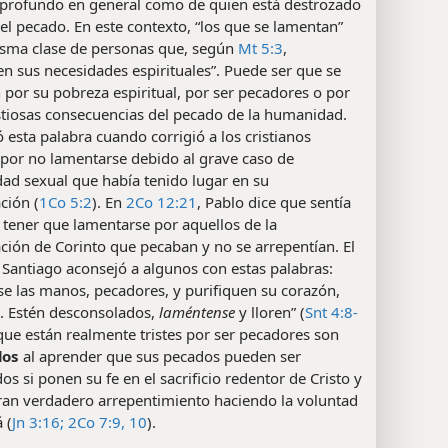
 profundo en general como de quien está destrozado
el pecado. En este contexto, “los que se lamentan”
isma clase de personas que, según
Mt 5:3
,
n sus necesidades espirituales”. Puede ser que se
por su pobreza espiritual, por ser pecadores o por
stiosas consecuencias del pecado de la humanidad.
 esta palabra cuando corrigió a los cristianos
 por no lamentarse debido al grave caso de
ad sexual que había tenido lugar en su
ción (
1Co 5:2
). En
2Co 12:21
, Pablo dice que sentía
tener que lamentarse por aquellos de la
ión de Corinto que pecaban y no se arrepentían. El
 Santiago aconsejó a algunos con estas palabras:
e las manos, pecadores, y purifiquen su corazón,
s. Estén desconsolados,
laméntense
y lloren” (
Snt 4:8-
 que están realmente tristes por ser pecadores son
dos
al aprender que sus pecados pueden ser
s si ponen su fe en el sacrificio redentor de Cristo y
an verdadero arrepentimiento haciendo la voluntad
 (
Jn 3:16;
2Co 7:9, 10
).