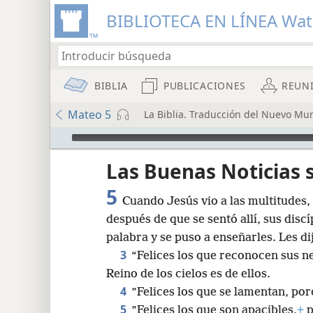
BIBLIOTECA EN LÍNEA Wa
BIBLIA
PUBLICACIONES
REUN
Mateo 5
La Biblia. Traducción del Nuevo Mun
Audio Player
Las Buenas Noticias
5
Cuando Jesús vio a las multitudes,
después de que se sentó allí, sus disc
palabra y se puso a enseñarles. Les di
3
“Felices los que reconocen sus ne
8
Reino de los cielos es de ellos.
4
”Felices los que se lamentan, po
16
5
”Felices los que son apacibles,
+
p