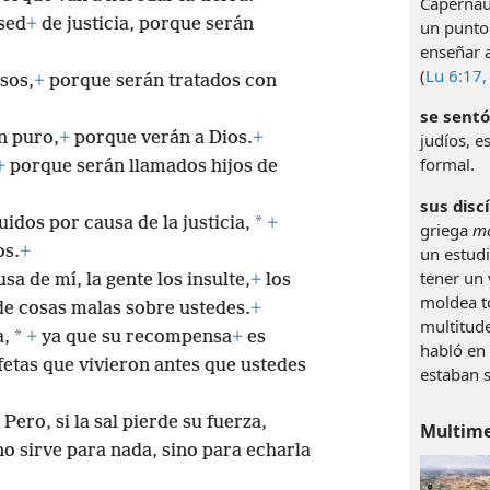
Capernaúm
 sed
+
de justicia, porque serán
un punto
enseñar a
(
Lu 6:17,
sos,
+
porque serán tratados con
se sentó
n puro,
+
porque verán a Dios.
+
judíos, 
formal.
+
porque serán llamados hijos de
sus disc
*
uidos por causa de la justicia,
+
griega
ma
os.
+
un estudi
tener un 
sa de mí, la gente los insulte,
+
los
moldea to
 de cosas malas sobre ustedes.
+
multitude
*
a,
+
ya que su recompensa
+
es
habló en 
fetas que vivieron antes que ustedes
estaban s
 Pero, si la sal pierde su fuerza,
Multim
no sirve para nada, sino para echarla