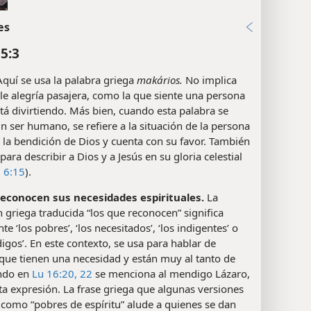
es
5:3
quí se usa la palabra griega
makários.
No implica
e alegría pasajera, como la que siente una persona
tá divirtiendo. Más bien, cuando esta palabra se
un ser humano, se refiere a la situación de la persona
 la bendición de Dios y cuenta con su favor. También
 para describir a Dios y a Jesús en su gloria celestial
;
6:15
).
reconocen sus necesidades espirituales.
La
 griega traducida “los que reconocen” significa
te ‘los pobres’, ‘los necesitados’, ‘los indigentes’ o
igos’. En este contexto, se usa para hablar de
que tienen una necesidad y están muy al tanto de
ando en
Lu 16:20,
22
se menciona al mendigo Lázaro,
ta expresión. La frase griega que algunas versiones
como “pobres de espíritu” alude a quienes se dan