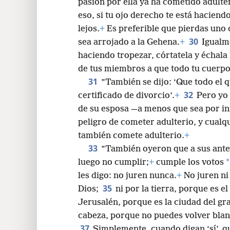
pasión por ella ya ha cometido adulter
eso, si tu ojo derecho te está haciend
lejos.
+
Es preferible que pierdas uno
30
sea arrojado a la Gehena.
+
Igualm
haciendo tropezar, córtatela y échala 
de tus miembros a que todo tu cuerpo
31
”También se dijo: ‘Que todo el q
32
certificado de divorcio’.
+
Pero yo 
de su esposa —a menos que sea por i
peligro de cometer adulterio, y cualq
también comete adulterio.
+
33
”También oyeron que a sus antep
*
luego no cumplir;
+
cumple los votos
les digo: no juren nunca.
+
No juren ni 
35
Dios;
ni por la tierra, porque es el
Jerusalén, porque es la ciudad del gr
cabeza, porque no puedes volver blanc
37
Simplemente, cuando digan ‘sí’, qu