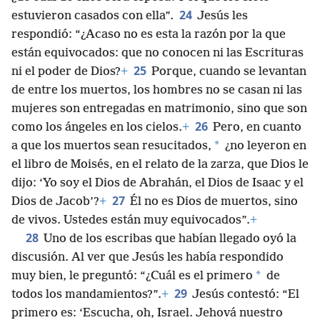
24
estuvieron casados con ella”.
Jesús les
respondió: “¿Acaso no es esta la razón por la que
están equivocados: que no conocen ni las Escrituras
25
ni el poder de Dios?
+
Porque, cuando se levantan
de entre los muertos, los hombres no se casan ni las
mujeres son entregadas en matrimonio, sino que son
26
como los ángeles en los cielos.
+
Pero, en cuanto
*
a que los muertos sean resucitados,
¿no leyeron en
el libro de Moisés, en el relato de la zarza, que Dios le
dijo: ‘Yo soy el Dios de Abrahán, el Dios de Isaac y el
27
Dios de Jacob’?
+
Él no es Dios de muertos, sino
de vivos. Ustedes están muy equivocados”.
+
28
Uno de los escribas que habían llegado oyó la
discusión. Al ver que Jesús les había respondido
*
muy bien, le preguntó: “¿Cuál es el primero
de
29
todos los mandamientos?”.
+
Jesús contestó: “El
primero es: ‘Escucha, oh, Israel. Jehová nuestro