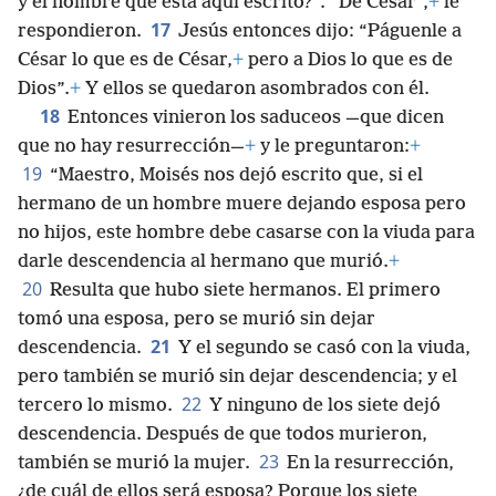
y el nombre que está aquí escrito?”. “De César”,
+
le
17
respondieron.
Jesús entonces dijo: “Páguenle a
César lo que es de César,
+
pero a Dios lo que es de
Dios”.
+
Y ellos se quedaron asombrados con él.
18
Entonces vinieron los saduceos —que dicen
que no hay resurrección—
+
y le preguntaron:
+
19
“Maestro, Moisés nos dejó escrito que, si el
hermano de un hombre muere dejando esposa pero
no hijos, este hombre debe casarse con la viuda para
darle descendencia al hermano que murió.
+
20
Resulta que hubo siete hermanos. El primero
tomó una esposa, pero se murió sin dejar
21
descendencia.
Y el segundo se casó con la viuda,
pero también se murió sin dejar descendencia; y el
22
tercero lo mismo.
Y ninguno de los siete dejó
descendencia. Después de que todos murieron,
23
también se murió la mujer.
En la resurrección,
¿de cuál de ellos será esposa? Porque los siete