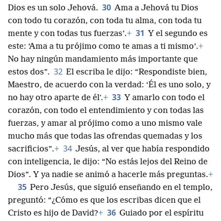
30
Dios es un solo Jehová.
Ama a Jehová tu Dios
con todo tu corazón, con toda tu alma, con toda tu
31
mente y con todas tus fuerzas’.
+
Y el segundo es
este: ‘Ama a tu prójimo como te amas a ti mismo’.
+
No hay ningún mandamiento más importante que
32
estos dos”.
El escriba le dijo: “Respondiste bien,
Maestro, de acuerdo con la verdad: ‘Él es uno solo, y
33
no hay otro aparte de élʼ.
+
Y amarlo con todo el
corazón, con todo el entendimiento y con todas las
fuerzas, y amar al prójimo como a uno mismo vale
mucho más que todas las ofrendas quemadas y los
34
sacrificios”.
+
Jesús, al ver que había respondido
con inteligencia, le dijo: “No estás lejos del Reino de
Dios”. Y ya nadie se animó a hacerle más preguntas.
+
35
Pero Jesús, que siguió enseñando en el templo,
preguntó: “¿Cómo es que los escribas dicen que el
36
Cristo es hijo de David?
+
Guiado por el espíritu