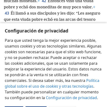
42
muchas monedas.
+
Entonces vino una viuda
pobre y echó dos moneditas de muy poco valor.
+
43
Él llamó a sus discípulos y les dijo: “Les aseguro
que esta viuda pobre echó en las arcas del tesoro
44
más que todos los demás.
+
Porque todos ellos
Configuración de privacidad
*
dan de lo que les sobra; pero ella, que es tan pobre,
lo echó todo, todo lo que tenía para vivir”.
+
Para que usted tenga la mejor experiencia posible,
usamos
cookies
y otras tecnologías similares. Algunas
cookies
son necesarias para que el sitio web funcione,
y no se pueden rechazar. Puede aceptar o rechazar
las
cookies
adicionales, que se usan solamente para
Español
Compartir
Configuración
mejorar la experiencia del usuario. Estos datos nunca
Copyright
© 2026 Watch Tower Bible and Tract Society of Pennsylvania
se pondrán a la venta ni se utilizarán con fines
Condiciones de uso
Política de privacidad
Configuración de privacidad
Iniciar sesión
JW.ORG
comerciales. Si desea saber más, lea nuestra
Política
global sobre el uso de
cookies
y otras tecnologías
.
También puede personalizar en cualquier momento
su configuración en la
Configuración de privacidad
.