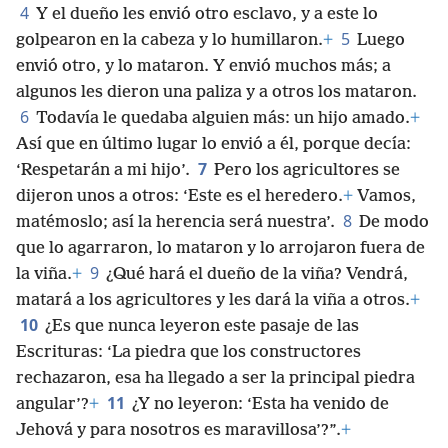
4
Y el dueño les envió otro esclavo, y a este lo
5
golpearon en la cabeza y lo humillaron.
+
Luego
envió otro, y lo mataron. Y envió muchos más; a
algunos les dieron una paliza y a otros los mataron.
6
Todavía le quedaba alguien más: un hijo amado.
+
Así que en último lugar lo envió a él, porque decía:
7
‘Respetarán a mi hijo’.
Pero los agricultores se
dijeron unos a otros: ‘Este es el heredero.
+
Vamos,
8
matémoslo; así la herencia será nuestra’.
De modo
que lo agarraron, lo mataron y lo arrojaron fuera de
9
la viña.
+
¿Qué hará el dueño de la viña? Vendrá,
matará a los agricultores y les dará la viña a otros.
+
10
¿Es que nunca leyeron este pasaje de las
Escrituras: ‘La piedra que los constructores
rechazaron, esa ha llegado a ser la principal piedra
11
angular’?
+
¿Y no leyeron: ‘Esta ha venido de
Jehová y para nosotros es maravillosa’?”.
+