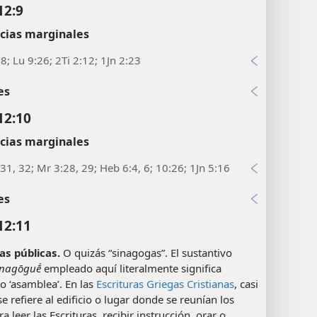
12:9
cias marginales
8; Lu 9:26; 2Ti 2:12; 1Jn 2:23
es
12:10
cias marginales
31, 32; Mr 3:28, 29; Heb 6:4, 6; 10:26; 1Jn 5:16
es
12:11
s públicas.
O quizás “sinagogas”. El sustantivo
ynagōguḗ
empleado aquí literalmente significa
 o ‘asamblea’. En las
Escrituras Griegas Cristianas
, casi
e refiere al edificio o lugar donde se reunían los
a leer las Escrituras, recibir instrucción, orar o