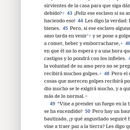
sirvientes de la casa para que siga dá
43
debido?
+
¡Feliz ese esclavo si su
44
haciendo eso!
Les digo la verdad:
45
bienes.
Pero, si ese esclavo alguna
amo tarda en venir’
+
y se pone a golpea
4
a comer, beber y emborracharse,
+
en que él no lo espera y a una hora que
castigos y lo pondrá con los infieles.
la voluntad de su amo pero no se prep
48
recibirá muchos golpes.
+
Pero el 
cosas que merecen golpes recibirá poc
dio mucho se le exigirá mucho, y a qu
más de lo normal.
+
49
”Vine a prender un fuego en la t
50
se ha encendido?
Pero hay un bau
bautizado, ¡y qué angustiado seguiré 
vine a traer paz a la tierra? Les digo 