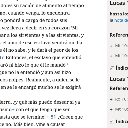
Lucas 
ndoles su ración de alimento al tiempo
 amo, cuando venga, lo encuentra
hasta lo
la
nota d
 lo pondrá a cargo de todos sus
 vez llega a decir en su corazón ‘Mi
Referen
r a los sirvientes y a las sirvientas, y
6
el amo de ese esclavo vendrá un día
+
Mt 10:
 él no sabe, y le dará el peor de los
+
Mt 10:
47
Entonces, el esclavo que entendió
*
aró ni hizo lo que él le mandó
Índic
que no la entendió y aun así hizo
Lucas 
os golpes. Realmente, a quien se le
ien se le encargó mucho se le exigirá
Referen
+
Ro 10
ierra, ¿y qué más puedo desear si ya
+
Mt 10:
tismo
+
con el que tengo que ser
51
hasta que se termine!
+
¿Creen que
Índic
que no. Más bien, vine a causar