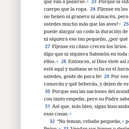
23
que van a ponerse.
+
Porque la vid
24
cuerpo que la ropa.
Fíjense en lo
no tienen ni granero ni almacén, pero
2
ustedes mucho más que las aves?
+
puede alargar un codo la duración de
ni siquiera eso tan pequeño, ¿por qué
27
Fíjense en cómo crecen los lirios. 
digo que ni siquiera Salomón en toda 
28
ellos.
+
Entonces, si Dios viste así
está aquí y mañana se echa en el horn
29
ustedes, gente de poca fe!
Por eso
comerán y qué beberán, y dejen de e
30
Porque son las naciones del mund
con tanto empeño, pero su Padre sabe
31
Así que, más bien, sigan buscando
esas cosas.
+
32
”No teman, rebaño pequeño,
+
p
33