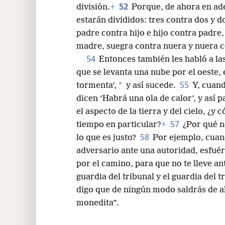
52
división.
+
Porque, de ahora en ade
estarán divididos: tres contra dos y d
padre contra hijo e hijo contra padre,
madre, suegra contra nuera y nuera c
54
Entonces también les habló a la
que se levanta una nube por el oeste,
55
*
tormenta’,
y así sucede.
Y, cuand
dicen ‘Habrá una ola de calor’, y así p
el aspecto de la tierra y del cielo, ¿
57
tiempo en particular?
+
¿Por qué n
58
lo que es justo?
Por ejemplo, cuand
adversario ante una autoridad, esfuérz
por el camino, para que no te lleve ante
guardia del tribunal y el guardia del t
digo que de ningún modo saldrás de al
monedita”.