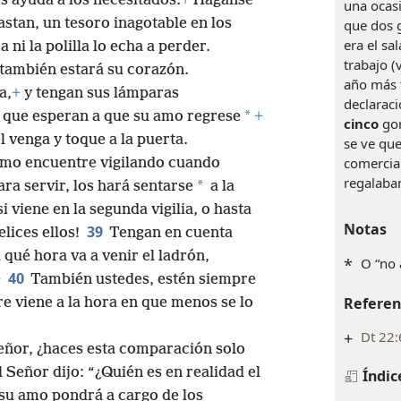
s ayuda a los necesitados.
+
Háganse
una ocasi
astan, un tesoro inagotable en los
que dos 
era el sa
ni la polilla lo echa a perder.
trabajo (
 también estará su corazón.
año más t
a,
+
y tengan sus lámparas
declaraci
*
que esperan a que su amo regrese
+
cinco
gor
l venga y toque a la puerta.
se ve que
comercia
l amo encuentre vigilando cuando
regalaban
*
ara servir, los hará sentarse
a la
si viene en la segunda vigilia, o hasta
Notas
39
elices ellos!
Tengan en cuenta
 qué hora va a venir el ladrón,
*
O “no 
40
+
También ustedes, estén siempre
Referen
e viene a la hora en que menos se lo
+
Dt 22:
eñor, ¿haces esta comparación solo
l Señor dijo: “¿Quién es en realidad el
Índic
 su amo pondrá a cargo de los