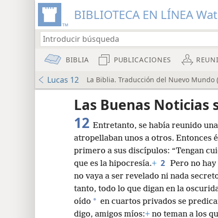
BIBLIOTECA EN LÍNEA Wa
BIBLIA
PUBLICACIONES
REUN
Lucas 12
La Biblia. Traducción del Nuevo Mundo (
Las Buenas Noticias 
12
Entretanto, se había reunido una
atropellaban unos a otros. Entonces 
primero a sus discípulos: “Tengan cui
2
que es la hipocresía.
+
Pero no hay
8
no vaya a ser revelado ni nada secret
tanto, todo lo que digan en la oscurida
16
*
oído
en cuartos privados se predica
digo, amigos míos:
+
no teman a los qu