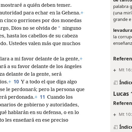
s mostraré a quién deben temer.
palabra g
(una mir
autoridad para echar en la Gehena.
+
grande e 
n cinco gorriones por dos monedas
*
rgo, Dios no se olvida de
ninguno
levadura
es, hasta los cabellos de su cabeza
la corrup
enseñanz
do. Ustedes valen más que muchos
Referen
clara a mi favor delante de la gente,
+
rá a su favor delante de los ángeles
+
Mt 16:
za delante de la gente, será
10
Índic
ios.
+
Y a todo el que diga algo
se le perdonará; pero la persona que
Lucas 
11
será perdonada.
+
Cuando los
Referen
onarios de gobierno y autoridades,
ué hablarán en su defensa, o en lo
+
Mt 10:
to les enseñará en ese preciso
Índic