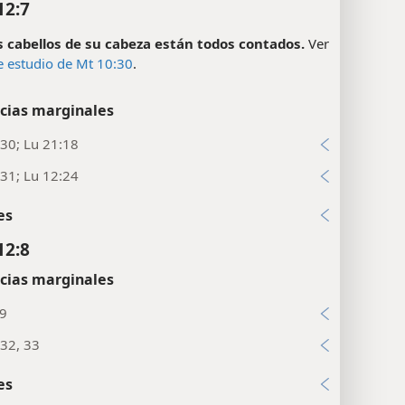
12:7
s cabellos de su cabeza están todos contados.
Ver
e estudio de Mt 10:30
.
cias marginales
30; Lu 21:18
31; Lu 12:24
es
12:8
cias marginales
:9
32, 33
es