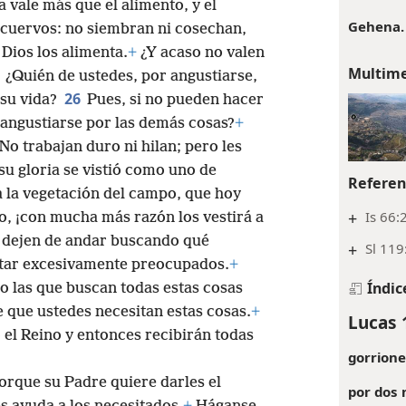
a vale más que el alimento, y el
Gehena.
s cuervos: no siembran ni cosechan,
 Dios los alimenta.
+
¿Y acaso no valen
Multim
5
¿Quién de ustedes, por angustiarse,
26
 su vida?
Pues, si no pueden hacer
 angustiarse por las demás cosas?
+
No trabajan duro ni hilan; pero les
su gloria se vistió como uno de
Referen
 a la vegetación del campo, que hoy
+
Is 66:
o, ¡con mucha más razón los vestirá a
 dejen de andar buscando qué
+
Sl 119
star excesivamente preocupados.
+
Índic
o las que buscan todas estas cosas
 que ustedes necesitan estas cosas.
+
Lucas 
 el Reino y entonces recibirán todas
gorrione
orque su Padre quiere darles el
por dos 