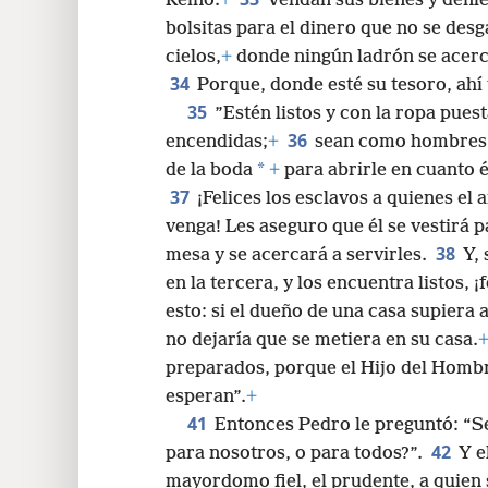
Reino.
+
Vendan sus bienes y denle
bolsitas para el dinero que no se desg
cielos,
+
donde ningún ladrón se acerca 
34
Porque, donde esté su tesoro, ahí
35
”Estén listos y con la ropa puest
36
encendidas;
+
sean como hombres 
*
de la boda
+
para abrirle en cuanto é
37
¡Felices los esclavos a quienes e
venga! Les aseguro que él se vestirá p
38
mesa y se acercará a servirles.
Y, 
en la tercera, y los encuentra listos, ¡f
esto: si el dueño de una casa supiera a
no dejaría que se metiera en su casa.
preparados, porque el Hijo del Hombr
esperan”.
+
41
Entonces Pedro le preguntó: “S
42
para nosotros, o para todos?”.
Y e
mayordomo fiel, el prudente, a quien