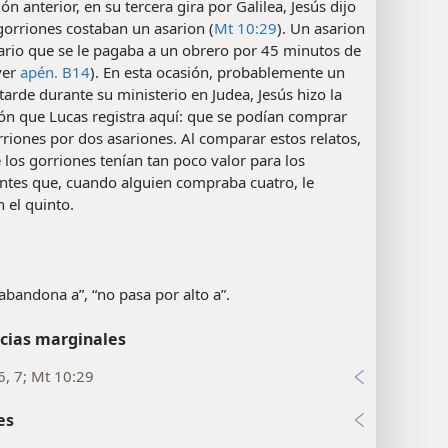
ón anterior, en su tercera gira por Galilea, Jesús dijo
gorriones costaban un asarion (
Mt 10:29
). Un asarion
lario que se le pagaba a un obrero por 45 minutos de
ver
apén. B14
). En esta ocasión, probablemente un
arde durante su ministerio en Judea, Jesús hizo la
ón que Lucas registra aquí: que se podían comprar
riones por dos asariones. Al comparar estos relatos,
 los gorriones tenían tan poco valor para los
ntes que, cuando alguien compraba cuatro, le
 el quinto.
abandona a”, “no pasa por alto a”.
cias marginales
6, 7; Mt 10:29
es