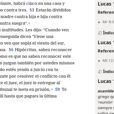
Lucas 
lante, habrá cinco en una casa y
53
os contra tres.
Estarán divididos
Referen
 madre contra hija e hija contra
+
Mr 8:3
ontra suegra”.
+
s multitudes. Les dijo: “Cuando ven
Índic
 enseguida dicen ‘Viene una
Lucas 
o ven que sopla el viento del sur,
56
asa.
Hipócritas, saben reconocer
Referen
y cómo es que no saben reconocer este
+
Mt 12:
o juzgan también por ustedes mismos
o estés yendo a juicio con tu
Índic
ate por resolver el conflicto con él
Lucas 
 el juez, el juez te entregue al
59
ribunal te meta en prisión.
+
Te
asamblea
griego
s
lí hasta que pagues la última
‘reunión’
siempre s
judíos par