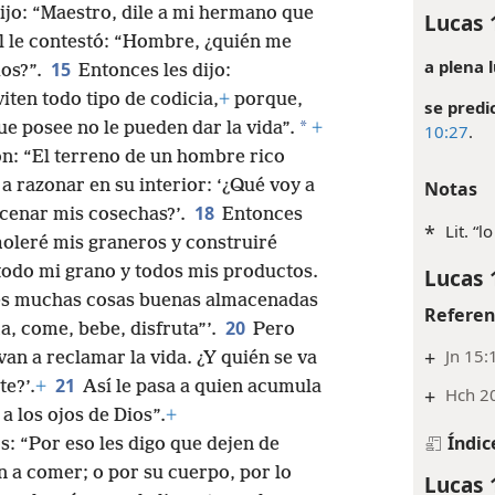
dijo: “Maestro, dile a mi hermano que
Lucas 
l le contestó: “Hombre, ¿quién me
a plena l
15
dos?”.
Entonces les dijo:
iten todo tipo de codicia,
+
porque,
se predi
*
e posee no le pueden dar la vida”.
+
10:27
.
n: “El terreno de un hombre rico
 razonar en su interior: ‘¿Qué voy a
Notas
18
cenar mis cosechas?’.
Entonces
*
Lit. “l
leré mis graneros y construiré
todo mi grano y todos mis productos.
Lucas 
es muchas cosas buenas almacenadas
Referen
20
, come, bebe, disfruta”’.
Pero
+
Jn 15:
 van a reclamar la vida. ¿Y quién se va
21
e?’.
+
Así le pasa a quien acumula
+
Hch 2
a los ojos de Dios”.
+
Índic
os: “Por eso les digo que dejen de
n a comer; o por su cuerpo, por lo
Lucas 