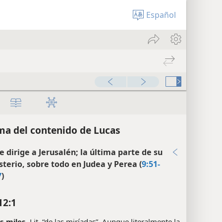
Español
a del contenido de Lucas
e dirige a Jerusalén; la última parte de su
sterio, sobre todo en Judea y Perea (
9:51-
7
)
12:1
s miles.
Lit. “de las miríadas”. Aunque literalmente la