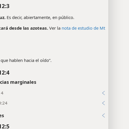
12:3
uz.
Es decir, abiertamente, en público.
cará desde las azoteas.
Ver la
nota de estudio de Mt
o que hablen hacia el oído”.
12:4
cias marginales
14
0:24
es
12:5