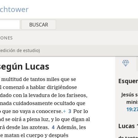
tchtower
IONES
edición de estudio)
según Lucas
 multitud de tantos miles que se
Esquem
él comenzó a hablar dirigiéndose
Jesús s
dado con la levadura de los fariseos,
mini
 nada cuidadosamente ocultado que
19:2
3
o que no vaya a conocerse.
+
Por lo
d se oirá a plena luz, y lo que digan al
Lucas 
4
rá desde las azoteas.
Además, les
e matan el cuerpo y después
de tanto