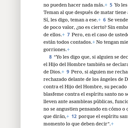
24
5
no pueden hacer nada más.
+
Yo le
Teman al que después de matar tiene 
32
6
Sí, les digo, teman a ese.
+
Se vende
de poco valor, ¿no es cierto? Sin emba
40
7
de ellos.
+
Pero, en el caso de usted
están todos contados.
+
No tengan mie
48
gorriones.
+
8
”Yo les digo que, si alguien se de
56
el Hijo del Hombre también se declara
9
de Dios.
+
Pero, si alguien me recha
rechazado delante de los ángeles de D
contra el Hijo del Hombre, su pecado 
blasfeme contra el espíritu santo no 
lleven ante asambleas públicas, funci
no se angustien pensando en cómo o q
12
que dirán,
+
porque el espíritu san
momento lo que deben decir”.
+