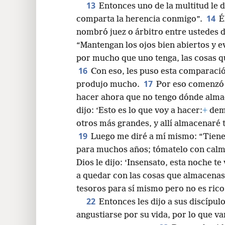
13
Entonces uno de la multitud le 
14
comparta la herencia conmigo”.
É
nombró juez o árbitro entre ustedes 
“Mantengan los ojos bien abiertos y ev
por mucho que uno tenga, las cosas qu
16
Con eso, les puso esta comparació
17
produjo mucho.
Por eso comenzó a
hacer ahora que no tengo dónde alma
dijo: ‘Esto es lo que voy a hacer:
+
demo
otros más grandes, y allí almacenaré 
19
Luego me diré a mí mismo: “Tien
para muchos años; tómatelo con calma
Dios le dijo: ‘Insensato, esta noche te
a quedar con las cosas que almacenast
tesoros para sí mismo pero no es rico 
22
Entonces les dijo a sus discípul
angustiarse por su vida, por lo que va