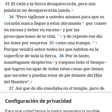
33
El cielo y la tierra desaparecerán, pero mis
palabras no desaparecerán jamás.
+
34
”Pero vigílense a ustedes mismos para que su
*
corazón nunca llegue a estar abrumado
por comer
en exceso y beber en exceso
+
y por las
*
preocupaciones de la vida,
+
y de repente ese día
35
*
los tome por sorpresa
como una trampa.
+
Porque vendrá sobre todos los que habitan en la
36
superficie de toda la tierra.
Por lo tanto,
manténganse despiertos
+
y rueguen todo el tiempo
+
que logren escapar de todas estas cosas que tienen
que suceder y puedan estar de pie delante del Hijo
del Hombre”.
+
37
Así que de día enseñaba en el templo, pero de
noche salía de allí y se hospedaba en la montaña
Configuración de privacidad
38
llamada el monte de los Olivos.
Y, temprano por
la mañana, todo el pueblo iba al templo a escucharlo.
Para que usted tenga la mejor experiencia posible,