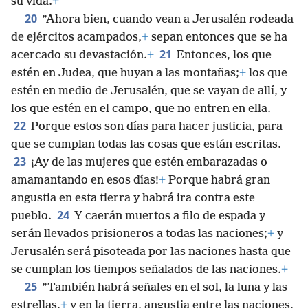
su vida.
+
20
”Ahora bien, cuando vean a Jerusalén rodeada
de ejércitos acampados,
+
sepan entonces que se ha
21
acercado su devastación.
+
Entonces, los que
estén en Judea, que huyan a las montañas;
+
los que
estén en medio de Jerusalén, que se vayan de allí, y
los que estén en el campo, que no entren en ella.
22
Porque estos son días para hacer justicia, para
que se cumplan todas las cosas que están escritas.
23
¡Ay de las mujeres que estén embarazadas o
amamantando en esos días!
+
Porque habrá gran
angustia en esta tierra y habrá ira contra este
24
pueblo.
Y caerán muertos a filo de espada y
serán llevados prisioneros a todas las naciones;
+
y
Jerusalén será pisoteada por las naciones hasta que
se cumplan los tiempos señalados de las naciones.
+
25
”También habrá señales en el sol, la luna y las
estrellas,
+
y en la tierra, angustia entre las naciones,