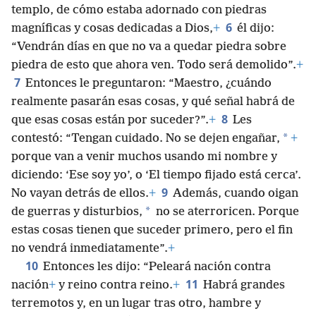
templo, de cómo estaba adornado con piedras
6
magníficas y cosas dedicadas a Dios,
+
él dijo:
“Vendrán días en que no va a quedar piedra sobre
piedra de esto que ahora ven. Todo será demolido”.
+
7
Entonces le preguntaron: “Maestro, ¿cuándo
realmente pasarán esas cosas, y qué señal habrá de
8
que esas cosas están por suceder?”.
+
Les
*
contestó: “Tengan cuidado. No se dejen engañar,
+
porque van a venir muchos usando mi nombre y
diciendo: ‘Ese soy yo’, o ‘El tiempo fijado está cerca’.
9
No vayan detrás de ellos.
+
Además, cuando oigan
*
de guerras y disturbios,
no se aterroricen. Porque
estas cosas tienen que suceder primero, pero el fin
no vendrá inmediatamente”.
+
10
Entonces les dijo: “Peleará nación contra
11
nación
+
y reino contra reino.
+
Habrá grandes
terremotos y, en un lugar tras otro, hambre y