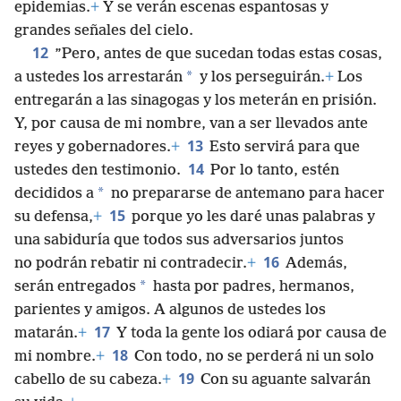
epidemias.
+
Y se verán escenas espantosas y
grandes señales del cielo.
12
”Pero, antes de que sucedan todas estas cosas,
*
a ustedes los arrestarán
y los perseguirán.
+
Los
entregarán a las sinagogas y los meterán en prisión.
Y, por causa de mi nombre, van a ser llevados ante
13
reyes y gobernadores.
+
Esto servirá para que
14
ustedes den testimonio.
Por lo tanto, estén
*
decididos a
no prepararse de antemano para hacer
15
su defensa,
+
porque yo les daré unas palabras y
una sabiduría que todos sus adversarios juntos
16
no podrán rebatir ni contradecir.
+
Además,
*
serán entregados
hasta por padres, hermanos,
parientes y amigos. A algunos de ustedes los
17
matarán.
+
Y toda la gente los odiará por causa de
18
mi nombre.
+
Con todo, no se perderá ni un solo
19
cabello de su cabeza.
+
Con su aguante salvarán