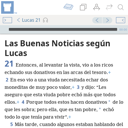
Lucas 21
Audio Player
00:00
Las Buenas Noticias según
Lucas
21
Entonces, al levantar la vista, vio a los ricos
echando sus donativos en las arcas del tesoro.
+
2
En eso vio a una viuda necesitada echar dos
3
moneditas de muy poco valor,
+
y dijo: “Les
aseguro que esta viuda pobre echó más que todos
4
*
ellos.
+
Porque todos estos hacen donativos
de lo
*
que les sobra; pero ella, que es tan pobre,
echó
todo lo que tenía para vivir”.
+
5
Más tarde, cuando algunos estaban hablando del