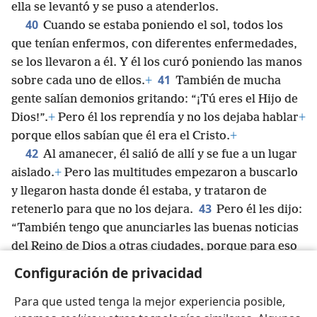
ella se levantó y se puso a atenderlos.
40
Cuando se estaba poniendo el sol, todos los
que tenían enfermos, con diferentes enfermedades,
se los llevaron a él. Y él los curó poniendo las manos
41
sobre cada uno de ellos.
+
También de mucha
gente salían demonios gritando: “¡Tú eres el Hijo de
Dios!”.
+
Pero él los reprendía y no los dejaba hablar
+
porque ellos sabían que él era el Cristo.
+
42
Al amanecer, él salió de allí y se fue a un lugar
aislado.
+
Pero las multitudes empezaron a buscarlo
y llegaron hasta donde él estaba, y trataron de
43
retenerlo para que no los dejara.
Pero él les dijo:
“También tengo que anunciarles las buenas noticias
del Reino de Dios a otras ciudades, porque para eso
44
fui enviado”.
+
Así que siguió predicando por las
Configuración de privacidad
sinagogas de Judea.
Para que usted tenga la mejor experiencia posible,