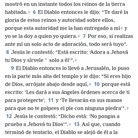
mostró en un instante todos los reinos de la tierra
6
habitada.
+
El Diablo entonces le dijo: “Te daré la
gloria de estos reinos y autoridad sobre ellos,
porque esta autoridad me la han entregado a mí
+
y
7
yo se la doy a quien yo quiera.
+
Por eso, si realizas
ante mí un solo acto de adoración, todo será tuyo”.
8
Jesús le contestó: “Está escrito: ‘Adora a Jehová
*
tu Dios y sírvele
solo a él’”.
+
9
El Diablo entonces lo llevó a Jerusalén, lo puso
en la parte más alta del templo y le dijo: “Si eres hijo
10
de Dios, arrójate abajo desde aquí,
+
porque está
escrito: ‘Les dará a sus ángeles órdenes acerca de ti
11
para protegerte’,
y ‘Te llevarán en sus manos
para que no te golpees el pie con ninguna piedra’”.
+
12
Jesús le contestó: “Dicho está: ‘No pongas a
13
prueba a Jehová tu Dios’”.
+
Así que, cuando
terminó de tentarlo, el Diablo se alejó de él a la