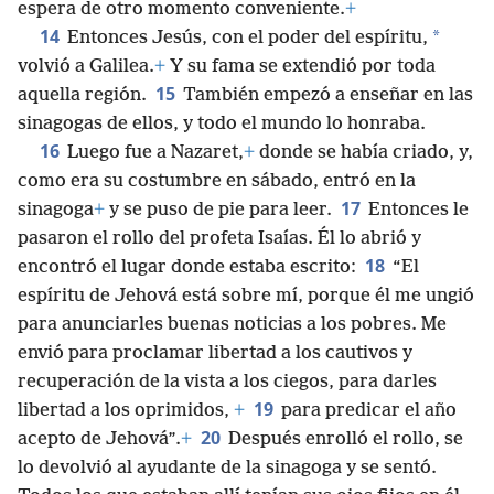
espera de otro momento conveniente.
+
14
*
Entonces Jesús, con el poder del espíritu,
volvió a Galilea.
+
Y su fama se extendió por toda
15
aquella región.
También empezó a enseñar en las
sinagogas de ellos, y todo el mundo lo honraba.
16
Luego fue a Nazaret,
+
donde se había criado, y,
como era su costumbre en sábado, entró en la
17
sinagoga
+
y se puso de pie para leer.
Entonces le
pasaron el rollo del profeta Isaías. Él lo abrió y
18
encontró el lugar donde estaba escrito:
“El
espíritu de Jehová está sobre mí, porque él me ungió
para anunciarles buenas noticias a los pobres. Me
envió para proclamar libertad a los cautivos y
recuperación de la vista a los ciegos, para darles
19
libertad a los oprimidos,
+
para predicar el año
20
acepto de Jehová”.
+
Después enrolló el rollo, se
lo devolvió al ayudante de la sinagoga y se sentó.