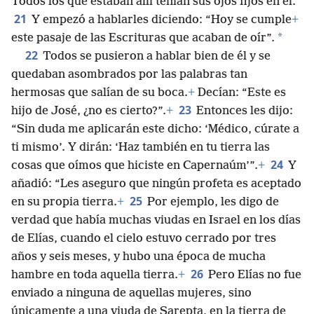
Todos los que estaban allí tenían sus ojos fijos en él.
21
Y empezó a hablarles diciendo: “Hoy se cumple
+
*
este pasaje de las Escrituras que acaban de oír”.
22
Todos se pusieron a hablar bien de él y se
quedaban asombrados por las palabras tan
hermosas que salían de su boca.
+
Decían: “Este es
23
hijo de José, ¿no es cierto?”.
+
Entonces les dijo:
“Sin duda me aplicarán este dicho: ‘Médico, cúrate a
ti mismo’. Y dirán: ‘Haz también en tu tierra las
24
cosas que oímos que hiciste en Capernaúm’”.
+
Y
añadió: “Les aseguro que ningún profeta es aceptado
25
en su propia tierra.
+
Por ejemplo, les digo de
verdad que había muchas viudas en Israel en los días
de Elías, cuando el cielo estuvo cerrado por tres
años y seis meses, y hubo una época de mucha
26
hambre en toda aquella tierra.
+
Pero Elías no fue
enviado a ninguna de aquellas mujeres, sino
únicamente a una viuda de Sarepta, en la tierra de