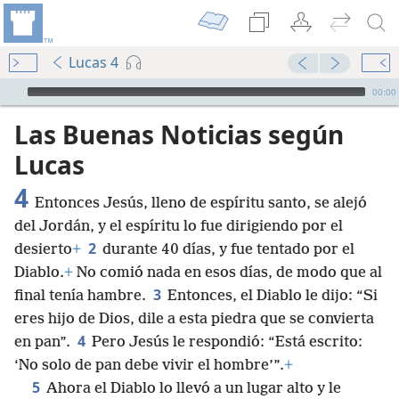
Lucas 4
Audio Player
00:00
Las Buenas Noticias según
Lucas
4
Entonces Jesús, lleno de espíritu santo, se alejó
del Jordán, y el espíritu lo fue dirigiendo por el
2
desierto
+
durante 40 días, y fue tentado por el
Diablo.
+
No comió nada en esos días, de modo que al
3
final tenía hambre.
Entonces, el Diablo le dijo: “Si
eres hijo de Dios, dile a esta piedra que se convierta
4
en pan”.
Pero Jesús le respondió: “Está escrito:
‘No solo de pan debe vivir el hombre’”.
+
5
Ahora el Diablo lo llevó a un lugar alto y le